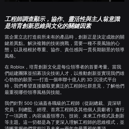
工程師調查顯示，協作、靈活性與主人翁意識
是培育創新思維與文化的關鍵因素
當企業立志打造前所未有的產品時，創新正是決定成敗的關
鍵差異點。解決複雜的技術挑戰，需要一種不畏風險的心
態，以及植根於尊重、協作、責任感與一貫長期願景的領導
風格。
在 Roblox，培育創新文化是每位領導者的首要考量。當我
們組建團隊並招募頂尖技術人才，以推動創新並實現我們雄
心勃勃的願景——打造一個串聯十億人的 3D 沉浸式平台
時，我們希望直接聽取更廣泛的工程師社群意見，了解他們
最重視哪些領導風格與技能。
我們針對 500 位涵蓋各職級的工程師（從副總裁、資深研
究員，到總監、經理、首席工程師及其他個人貢獻者）進行
了一項調查，內容涵蓋領導力、技術、未來工作模式及創新
等主題。這一切都是為了更深入理解工程師的思維模式，並
清晰掌握他們當前以及未來一兩年內最重視的事項。