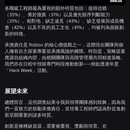
各職級工程師最為重視的額外特質包括：值得信賴
（
35%
）、勇於擔責（
31%
）以及優先順序判斷能力
（
31%
）。相對地，缺乏遠見（
43%）
、缺乏發展與成長機
會（
42%
）以及不良的員工文化（
41%
），均被列為扼殺創
新的特徵。
承擔責任是 Roblox 的核心價值觀之一，這體現在團隊與個
人擁有自主探索專案並承擔風險的權限。特別是，策略提案
應源自組織內部，由相關團隊與高階管理層共同精進策略。
我們亦在日程中預留專門時段推動創新——例如透過年度
「Hack Week」活動。
展望未來
總體而言，這些調查結果令我與領導團隊感到鼓舞，因為我
們一直致力於鼓勵承擔責任，並培養工程師們認為對促進創
新至關重要的諸多特質。
創新是種稀缺資源，需要被重視、獎勵與培育。在