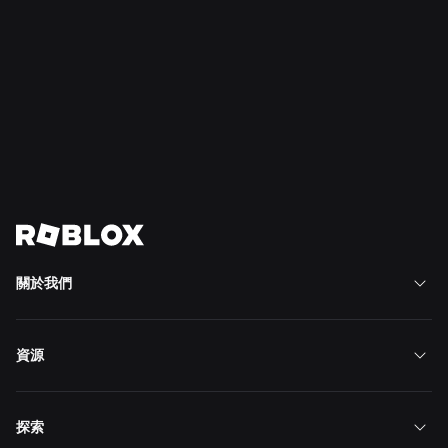
2026年7月21日
安全與文明
Roblox 將「青少年文明與福祉委員會」擴展至南
美洲
深入了解
檢視所有消息
關於我們
資源
探索