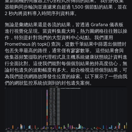
重新開機的伺服器上代理程式所傳回的結果。 我們的收集
器能夠同步輪詢並過濾來自超過 1,500 個節點的結果，並在
2 秒內將資料導入時間序列資料庫。
無論是彙總結果還是各流的結果，皆透過 Grafana 儀表板
進行視覺化呈現。當資料集龐大時，熱力圖網格往往難以操
作，特別是針對我們的大型資料中心站點。我們運用
Prometheus 的 topk() 查詢，從數千筆結果中篩選出個體封
包丟失率最高的路徑，通常僅有寥寥數筆。 這些結果會與
收集器頻繁擷取的代理程式及主機系統健康狀態統計資料進
行全面比對。這使我們能對每個個別結果抱持高度信心，無
論封包遺失的波動幅度有多大。綜合檢視這些個別結果，可
為我們提供網路故障發生位置的線索。以下展示了一些由我
們的網狀監控系統偵測到的封包遺失案例。