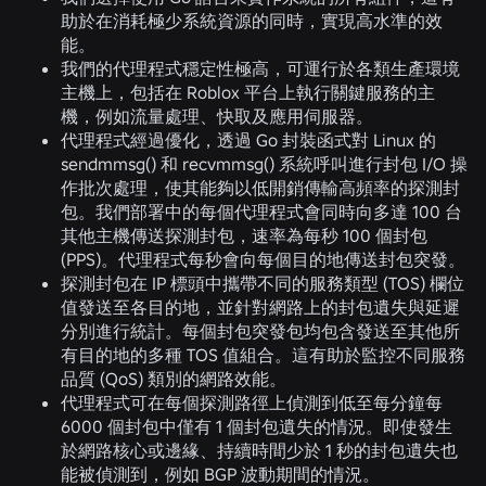
助於在消耗極少系統資源的同時，實現高水準的效
能。
我們的代理程式穩定性極高，可運行於各類生產環境
主機上，包括在 Roblox 平台上執行關鍵服務的主
機，例如流量處理、快取及應用伺服器。
代理程式經過優化，透過 Go 封裝函式對 Linux 的
sendmmsg() 和 recvmmsg() 系統呼叫進行封包 I/O 操
作批次處理，使其能夠以低開銷傳輸高頻率的探測封
包。我們部署中的每個代理程式會同時向多達 100 台
其他主機傳送探測封包，速率為每秒 100 個封包
(PPS)。代理程式每秒會向每個目的地傳送封包突發。
探測封包在 IP 標頭中攜帶不同的服務類型 (TOS) 欄位
值發送至各目的地，並針對網路上的封包遺失與延遲
分別進行統計。每個封包突發包均包含發送至其他所
有目的地的多種 TOS 值組合。這有助於監控不同服務
品質 (QoS) 類別的網路效能。
代理程式可在每個探測路徑上偵測到低至每分鐘每
6000 個封包中僅有 1 個封包遺失的情況。即使發生
於網路核心或邊緣、持續時間少於 1 秒的封包遺失也
能被偵測到，例如 BGP 波動期間的情況。