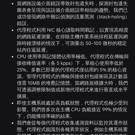
當網路設備介面錯誤導致封包遺失時，探測封包遺失
圖表會呈現與該設備介面錯誤率相似的趨勢。我們已
成功發現網路中難以偵測的流量黑洞（black-holing）
錯誤。
代理程式利用 NIC 核心讀取時間戳記，以實現高精度
的網路延遲測量。在排除主機作業系統排程延遲與網
路時鐘漂移的情況下，可測量出 50–100 微秒的穩定
站內往返延遲。
CPU 使用率與記憶體佔用率極低。代理程式在傳輸與
接收峰值速率（各 5 kpps）下，單核心使用率低於
25%。多數已部署的代理程式僅佔用約 5% 的核心資
源。管理代理程式的傳輸與接收封包緩衝區及計數器
僅需 10MB 的堆疊記憶體。當網路規模擴大時，我們
可透過調整限制值或新增代理程式來進行垂直或水平
擴展。
即使主機系統處於高負載狀態，代理程式也極少受到
影響。我們曾多次在主機 CPU 負載接近 99% 的情況
下，仍能獲得準確的結果。
我們會從每個代理程式收集遙測資料以監控其運作狀
態。代理程式能識別各種異常狀況，例如主機系統重