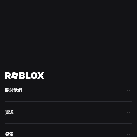
2026年7月21日
安全與文明
Roblox 將「青少年文明與福祉委員會」擴展至南
美洲
深入了解
檢視所有消息
關於我們
資源
探索