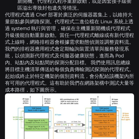
新開機、代理程式程序重新啟動，或是因套接字緩衝
區溢出導致封包遺失等情況。
代理程式透過 Chef 部署於廣泛的伺服器叢集上，以維持大
量節點參與網路探測。代理程式二進位檔在 Linux 系統上透
過 systemd 執行與管理，確保在主機重新開機或代理程式
升級後能自動重新啟動。當任一代理程式離線或有新代理程
式上線時，網格排程器會根據需求動態偵測並調整資料流。
我們的排程器應用程式會定期輪詢裝置清單與服務發現系
統，以偵測新代理程式及伺服器健康狀態，進而為 Pod
內、站點內及站點間的探測分配目標。 我們使用訊息總線
將目標主機清單傳送給每個負責傳輸測試探測的代理程式。
起始或終止於特定機架的個別資料流，會分配給該機架內所
有可用的代理程式。這有助於我們在網路架構中測試大量等
成本路徑，如下圖所示。