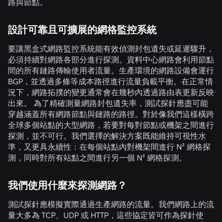
路與節點。
設計可靠且可擴展的網格監控系統
要讓黑盒式網路監控系統能有效偵測封包遺失或延遲驟升，
必須持續對網路各部分進行探測。資料中心網路會利用節點
間的所有鏈路傳輸使用者流量。生產環境的網路設備會運行
BGP，並透過多條等成本路徑進行流量負載平衡。在正常情
況下，網路拓撲的變更通常會在幾秒內透過路由表更新反映
出來。 為了精確測量網路封包遺失率，測試探針應盡可能
穿越涵蓋所有網路節點與鏈路的路徑。對於像我們這樣橫跨
全球多個站點的大型網路，若要對每對節點或機架之間進行
探測，並不可行。我們選擇的解決方案既能維持可視性水
準，又更具永續性：在每個站點內對機架間進行 N² 網格探
測，同時對所有站點之間進行另一個 N² 網格探測。
我們使用什麼來探測網路？
測試探針應模擬實際通過生產網路的流量。我們網路上的流
量大多為 TCP、UDP 或 HTTP，這些協定皆可作為探針使