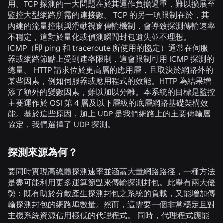
用。TCP 探測的一大問題在於其運作負擔過重，難以擴展至
監控大型網路所需的連接數。 TCP 的另一項限制在於，其
內建的流量控制與滑動視窗傳輸機制，會導致探測傳輸速率
不穩定，這對於量化或偵測瞬間封包遺失並不理想。
ICMP（即 ping 和 traceroute 所使用的協定）通常在伺服
器或網路節點上受到速率限制，這會限制可用 ICMP 探測的
總量。 HTTP 請求位於更高層的應用層，且取決於網路外的
某些因素，例如伺服器或應用程式的效能。HTTP 為結果增
添了額外的變數因素，難以加以分離。本系統的目標是監控
主要運作於 OSI 第 4 層及以下層級的底層網路基礎架構效
能。基於這些原因，加上 UDP 是我們網路上的主要傳輸層
協定，我們選擇了 UDP 探測。
探測來源為何？
要同時實現高總體探測速率並涵蓋大量網路路徑，一種方法
是盡可能利用更多運算節點來傳輸探測封包。此舉有兩大優
勢：既有助於分散產生探測封包之系統的負載，又能增加傳
輸探測封包的網路埠數量。然而，這需要一個非常穩定且對
主機系統資源佔用極低的代理程式。 同時，代理程式應能