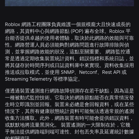
Roblox 網路工程團隊負責維護一個規模龐大且快速成長的
網路，其資料中心與網路節點 (POP) 遍布全球。Roblox 平
台能否提供卓越的使用者體驗，取決於此網路的效能與可靠
性。網路營運人員必須能夠對網路問題進行故障排除與偵
測，並掌握網路效能的狀況，這點至關重要。 網路監控通
常是透過定期收集裝置統計資料、錯誤指標和系統日誌，並
將其儲存於時間序列或日誌資料庫中來實現。資料收集採用
推送或拉取模式，並使用 SNMP、Netconf、Rest API 或
Streaming Telemetry 等標準協定。
僅透過裝置遙測進行網路故障偵測存在若干缺點，因為這是
一種被動式監控技術。它取決於網路節點能否在異常情況發
生時立即識別並回報。裝置未必總是會回報資料，或在某些
情況下，其所有健康狀態統計資料可能無法透過常規的遙測
收集方法獲取。此外，網路裝置有時可能會提供錯誤資料，
或默默地將流量黑洞化。 裝置遙測的一大限制在於，它幾
乎無法提供網路端到端可達性、封包丟失率及延遲統計數據
的相關資訊。