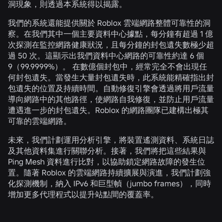
洞現象，則透過本系統得以揭露。
我們的系統還能提供關於 Roblox 雲端網路整體可靠性的洞
察。在我們其中一個主要資料中心據點，每分鐘有超過 1 億
次探測在監控網路健康狀況，且每分鐘的封包遺失數極少超
過 50 次。這顯示出我們資料中心網路的可靠性約達 6 個
9（99.9999%）。 在數億個封包中，經常完全不會出現任
何封包遺失。當發生大量封包遺失時，此系統能精確指出封
包遺失的位置及持續時間。自動修復引擎會透過將用戶流量
導向網路中的其他路徑，使網路自我修復，並防止用戶流量
遭遇進一步的封包遺失。Roblox 的網路團隊已建構出極其
可靠的雲端網路。
未來，我們計劃運用分析引擎，將裝置遙測資料、系統日誌
及其他資料集進行關聯分析。接著，我們將把這些結果與
Ping Mesh 資料進行比對，以協助鎖定網路故障的發生位
置。隨著 Roblox 的雲端網路持續擴展與演進，我們計劃強
化探測機制，納入 IPv6 和巨型幀（jumbo frames），同時
增加更多代理程式以提升站點間的覆蓋率。