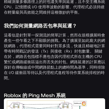
精確測量多條路徑上的封包遺失率與延遲，且不受主機系統
CPU、記憶體或 I/O 使用率波動的影響。代理程式必須持續
在輕量級與高效能之間維持這種微妙的平衡。
我們如何測量網路丟包率與延遲？
這看似是針對單一探測流的簡單計算，然而在規模擴展時會
產生一些乍看之下不顯眼的挑戰。為了擴展至如此龐大的網
狀網路，代理程式需要同時針對眾多流，快速且精確地計算
帶有時間戳記的發送（Tx）與接收（Rx）封包數量。 關鍵
在於，網路丟包指標不應包含因代理程式所在主機的 CPU
繁忙或網路緩衝區溢出而丟失的封包。網路延遲的計算應以
探針在傳輸線或中間網路節點上的總時間為基準，同時排除
在 I/O 緩衝區等待以及代理程式進程等待作業系統排程的時
間。
Roblox 的 Ping Mesh 系統