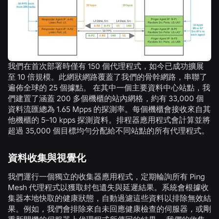
我們在首次部署時僅有 150 個代理程式，如今已成功擴展
至 10 倍規模。此網狀網路覆蓋了我們的骨幹網路，串聯了
遍佈全球的 25 個據點。 在其中一個主要資料中心站點，我
們建置了涵蓋 200 多個機櫃的站內網格，約有 33,000 個
資料流匯總為 1.65 Mpps 的探測率。每個機櫃會接收來自其
他機櫃的 5–10 kpps 探測資料。排程器應用程式會計算並將
超過 35,000 個目標均勻分配給不同站點的所有代理程式。
資料收集與視覺化
我們運行一個獨立的收集器應用程式，定期輪詢所有 Ping
Mesh 代理程式以獲取封包遺失與延遲結果。系統會根據收
集器本地快取的健康狀態，自動過濾這些資料以排除無效結
果。例如，我們會排除來自未回應健康檢查的伺服器，或剛