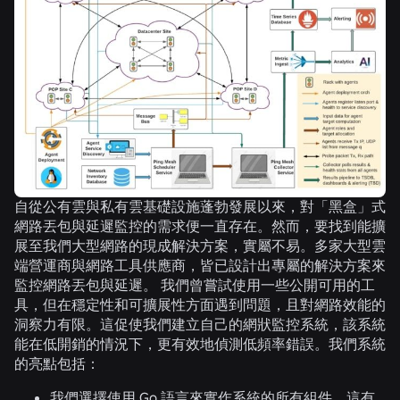
自從公有雲與私有雲基礎設施蓬勃發展以來，對「黑盒」式
網路丟包與延遲監控的需求便一直存在。然而，要找到能擴
展至我們大型網路的現成解決方案，實屬不易。多家大型雲
端營運商與網路工具供應商，皆已設計出專屬的解決方案來
監控網路丟包與延遲。 我們曾嘗試使用一些公開可用的工
具，但在穩定性和可擴展性方面遇到問題，且對網路效能的
洞察力有限。這促使我們建立自己的網狀監控系統，該系統
能在低開銷的情況下，更有效地偵測低頻率錯誤。我們系統
的亮點包括：
我們選擇使用 Go 語言來實作系統的所有組件，這有