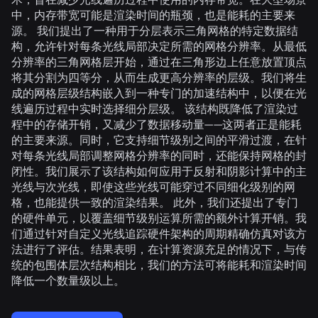
中，内存带宽可能是渲染时间的瓶颈，也是能耗的主要来
源。 我们提出了一种用于分层表示三角网格的特定数据结
构，允许针对每条光线局部决定所需的网格分辨率。从最低
分辨率的三角网格层开始，通过在三角形边上任意放置顶点
将其分割为四等分，从而生成更高分辨率的层级。我们将生
成的网格层级结构嵌入到一种专门的加速结构中，以便在光
线遍历过程中实时选择细分层级。 该结构既降低了渲染过
程中的存储开销，又减少了数据移动量——这两者正是能耗
的主要来源。同时，它支持细节级别之间的平滑过渡，在针
对每条光线局部调整网格分辨率的同时，还能保持网格的封
闭性。我们展示了该结构如何应用于反射和阴影计算中的主
光线与次光线，即使这些光线可能穿过不同细化级别的网
格，也能提供一致的渲染结果。 此外，我们还提出了专门
的硬件单元，以覆盖细节级别运算所需的额外计算开销。我
们通过针对自定义光线追踪硬件架构的周期精确仿真对该方
法进行了评估。结果表明，在计算资源充足的情况下，与传
统的包围体层次结构相比，我们的方法可将能耗和渲染时间
降低一个数量级以上。