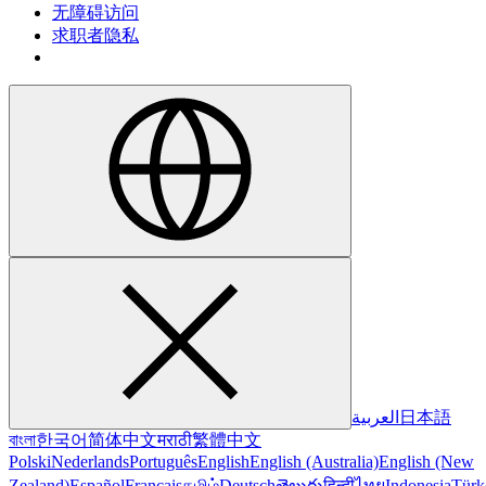
无障碍访问
求职者隐私
العربية
日本語
বাংলা
한국어
简体中文
मराठी
繁體中文
Polski
Nederlands
Português
English
English (Australia)
English (New
Zealand)
Español
Français
தமிழ்
Deutsch
తెలుగు
हिन्दी
ไทย
Indonesia
Türk