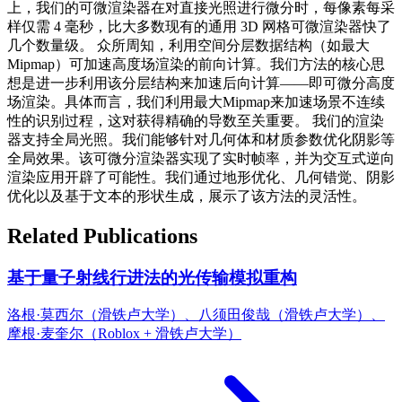
上，我们的可微渲染器在对直接光照进行微分时，每像素每采
样仅需 4 毫秒，比大多数现有的通用 3D 网格可微渲染器快了
几个数量级。 众所周知，利用空间分层数据结构（如最大
Mipmap）可加速高度场渲染的前向计算。我们方法的核心思
想是进一步利用该分层结构来加速后向计算——即可微分高度
场渲染。具体而言，我们利用最大Mipmap来加速场景不连续
性的识别过程，这对获得精确的导数至关重要。 我们的渲染
器支持全局光照。我们能够针对几何体和材质参数优化阴影等
全局效果。该可微分渲染器实现了实时帧率，并为交互式逆向
渲染应用开辟了可能性。我们通过地形优化、几何错觉、阴影
优化以及基于文本的形状生成，展示了该方法的灵活性。
Related Publications
基于量子射线行进法的光传输模拟重构
洛根·莫西尔（滑铁卢大学）、八须田俊哉（滑铁卢大学）、
摩根·麦奎尔（Roblox + 滑铁卢大学）