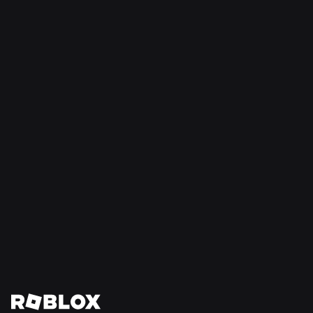
格
拉
瓦
拉
（斯
坦
福
大
学
+
Roblox）
Read
Read
Read
More
More
More
加入我们，共同塑造未来
查看所有职位