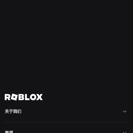
2026年7月28日
新闻
“精彩时刻”：在 Roblox 上发现下一款心仪游戏的
更多方式
阅读更多
查看全部新闻
关于我们
资源