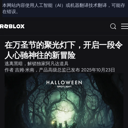
本网站内容使用人工智能（AI）或机器翻译技术翻译，可能存
分享
在错误。
社区
新闻
在万圣节的聚光灯下，开启一段令
人心驰神往的新冒险
逃离黑暗，解锁独家阿凡达道具
作者
吉姆·米南，产品高级总监
已发布
2025年10月23日