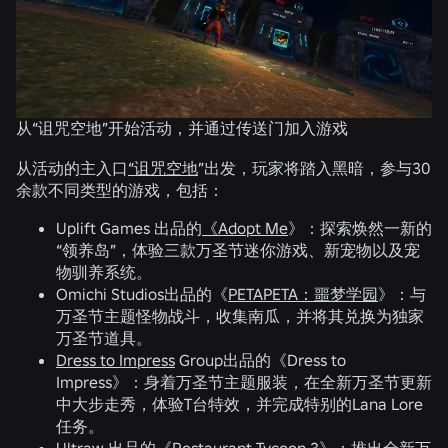
从“诅咒空地”开始活动，并通过传送门加入游戏
பய
கண
从活动的主入口
“诅咒空地
”出发，玩家将踏入黑暗，参与30
余款不同类型的游戏，包括：
Uplift Games 出品的
《Adopt Me
》：探索焕然一新的
“领养岛”，体验三款万圣节迷你游戏、新宠物以及宠
物驯养系统。
Omichi Studios出品的《
PETAPETA：噩梦学园
》：与
万圣节主题怪物战斗，收集南瓜，并将其兑换为独家
万圣节道具。
Dress to Impress
Group出品的《Dress to
Impress》：身着万圣节主题服装，在全新万圣节更新
中大步走秀，体验T台特效，并完成特别的Lana Lore
任务。
Ultraw 出品的
《Restaurant Tycoon 3》
：推出全新万