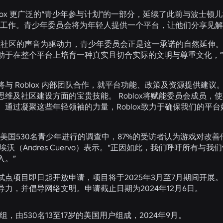
blox 更广泛的“青少年参与计划”的一部分，延续了此前与波士
的工作。青少年委员会将为年轻人提供一个平台，让他们分享见
x始终以社区的声音为驱动力，青少年委员会正是这一承诺的自然延
于在整个平台上培育一种真实且切合实际的文明与尊重文化，”Robl
将与 Roblox 内部团队合作，就平台功能、政策及资源提供建
思维及社区建设方面的宝贵技能。 Roblox将赋能委员会成员
。通过凝聚这些年轻领袖的力量，Roblox致力于确保我们的平
美国530名青少年进行的调查中，87%的受访者认为游戏对改善他们
埃沃（Andres Cuervo）表示。“正因如此，我们呼吁所
入。”
点项目即日起开放申请，项目将于2025年3月至7月期间开展。1
力，并倡导网络文明。申请截止日期为2024年12月6日。
究小组，由530名13至17岁的美国用户组成，2024年9月。