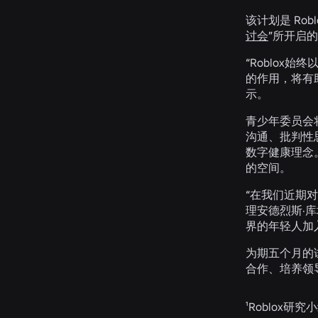
该计划是 Ro
讨会
”所开启
“Roblo
的作用，将有助
示。
青少年委员会
沟通、批判性
数字健康理念
的空间。
“在我们近期对
理安德烈斯·库
界的年轻人加
为期五个月的试
合作、培养领导
¹Roblox研