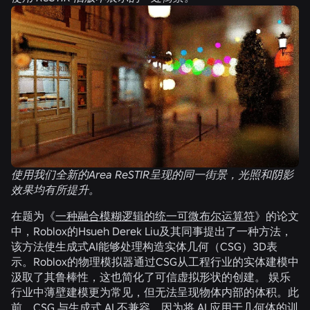
使用我们全新的Area ReSTIR呈现的同一街景，光照和阴影
效果均有所提升。
在题为《
一种融合模糊逻辑的统一可微布尔运算符
》的论文
中，Roblox的Hsueh Derek Liu及其同事提出了一种方法，
该方法使生成式AI能够处理构造实体几何（CSG）3D表
示。Roblox的物理模拟器通过CSG从工程行业的实体建模中
汲取了其鲁棒性，这也简化了可信虚拟形状的创建。 娱乐
行业中薄壁建模更为常见，但无法呈现物体内部的体积。此
前，CSG 与生成式 AI 不兼容，因为将 AI 应用于几何体的训