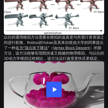
以往的通用模拟方法需要在模拟的逼真度与所需计算资源之
间进行权衡。Roblox的Yuksel及其来自犹他大学的同事提出
了一种
名为“顶点块下降法
”（
Vertex Block Descent
）的新
方法，该方法能够实现既快速又稳健的物理模拟。与以往的
3D动力学模拟过程相比，该方法运行速度更快且更稳定。