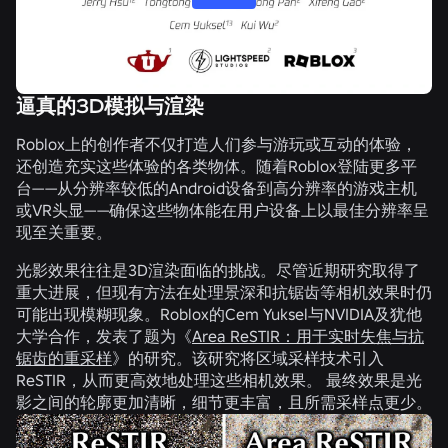
逼真的3D模拟与渲染
Roblox上的创作者不仅打造人们参与游玩或互动的体验，
还创造充实这些体验的各类物体。随着Roblox登陆更多平
台——从分辨率较低的Android设备到高分辨率的游戏主机
或VR头显——确保这些物体能在用户设备上以最佳分辨率呈
现至关重要。
光影效果往往是3D渲染面临的挑战。尽管近期研究取得了
重大进展，但现有方法在处理景深和抗锯齿等相机效果时仍
可能出现模糊现象。Roblox的Cem Yuksel与NVIDIA及犹他
大学合作，发表了题为《
Area ReSTIR：用于实时失焦与抗
锯齿的重采样
》
的研究。该研究将区域采样技术引入
ReSTIR，从而更高效地处理这些相机效果。 最终效果是光
影之间的轮廓更加清晰，细节更丰富，且所需采样点更少。