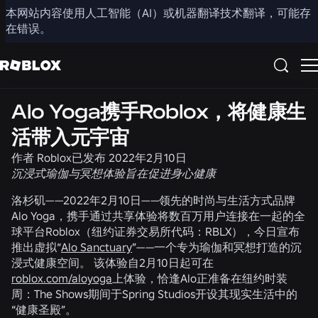
本网站内容使用人工智能（AI）或机器翻译技术翻译，可能存
分享
在错误。
新闻
社区
Alo Yoga携手Roblox，将健康生
活带入元宇宙
作者
Roblox
已发布
2022年2月10日
沉浸式瑜伽与冥想体验旨在促进身心健康
洛杉矶——2022年2月10日——
领先的时尚与生活方式品牌
Alo Yoga，携手通过共享体验将数百万用户连接在一起的全
球平台Roblox（纽约证券交易所代码：RBLX），今日宣布
推出虚拟“
Alo Sanctuary
”——一个专为瑜伽和冥想打造的沉
浸式健康空间。 该体验自2月10日起可在
roblox.com/aloyoga
上体验，恰逢Alo正准备在纽约时装
周：The Shows期间于Spring Studios开设其现实生活中的
“健康圣殿”。