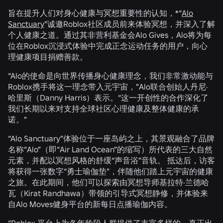
旨在提升人们对身心健康与冥想重要性的认知，*“
Alo
Sanctuary
”诚邀Roblox社区成员前来体验冥想，并深入了解
个人健康之道。通过其非营利基金会Alo Gives，Alo将为每
位在Roblox沉浸式体验中完成正念运动任务的用户，向心
理健康项目捐赠善款。
“Alo的使命是向世界传播身心健康理念，我们非常激动能与
Roblox携手将这一理念带入元宇宙，”Alo联合创始人丹尼·
哈里斯（Danny Harris）表示。“这一开创性的合作深化了
我们长期以来对支持全球社区心理健康及整体健康的承
诺。”
“Alo Sanctuary”体验位于一座岛屿之上，其景观融合了品牌
名称“Alo”（即“Air Land Ocean”的缩写）所代表的三大自然
元素，并配以冥想风格的舒缓“声音浴”音轨。 抵达后，访客
将获得一张数字“勇士瑜伽垫”，伴随他们踏上元宇宙的健康
之旅。在此期间，他们可以探索由冥想导师基拉特·兰德哈
瓦（Kirat Randhawa）带领的引导式冥想静修，并体验来
自Alo Moves健身平台的新每日点播瑜伽内容。