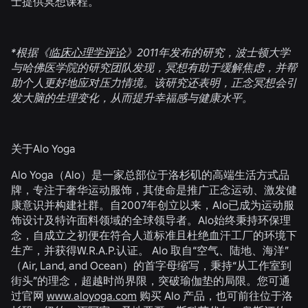
士提供冥想课程。
*根据《
临床心理学评论
》2011年发布的研究，波士顿大学
与哈佛医学院的研究团队发现，冥想有助于缓解焦虑，并帮
助个人更好地应对压力情境。该研究还表明，正念冥想会引
发大脑的生理变化，从而提升幸福感与健康水平。
关于Alo Yoga
Alo Yoga（Alo）是一家总部位于洛杉矶的高端生活方式品
牌，专注于奢华运动服饰，其使命是推广正念运动、激发健
康意识并构建社群。自2007年创立以来，Alo已成为运动服
饰设计及特许面料领域的全球领导者。Alo始终秉持环保理
念，自成立之初便在符合人道标准且杜绝血汗工厂的环境下
生产，并获得W.R.A.P.认证。 Alo 取自“空气、陆地、海洋”
（Air, Land, and Ocean）的首字母缩写，秉持“从工作室到
街头”的理念，超越时尚界限，突破瑜伽垫的局限。您可通
过官网
www.aloyoga.com
购买 Alo 产品，也可前往位于洛