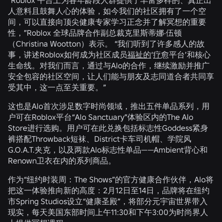
“Roblox 平台上为各年龄段人群提供了丰富多样的、真正出
人意料且鼓舞人心的体验，如今我们的社区拥有了一个空
间，可以直接向顶尖健康专家学习正念并了解冥想的重要
性，”Roblox 全球品牌合作副总裁克里斯蒂娜·伍顿
（Christina Wootton）表示。 “我们听到了许多感人的故
事，讲述Roblox如何成为社区成员
福祉的
‘
疗
愈平台’和核心
生命线。对我们而言，通过与Alo的合作，继续激励并推广
安全包容的社区空间，让人们能与朋友及志同道合者共同享
受其中，这一点至关重要。”
这也是Alo首次涉足数字时尚领域，推出五件单品系列，用
户可在Roblox平台“Alo Sanctuary”体验区内的The Alo
Store进行选购。用户可在此兑换包括标志性Goddess紧身
裤搭配Throwback短袜、District卡车司机帽、学院风
G.O.A.T.夹克，以及两款Alo标志性单品——Ambient背心和
Renown卫衣在内的系列商品。
作为“纽约时装周：The Shows”的官方健康合作伙伴，Alo将
把这一体验推向新的高度：2月12日至14日，品牌将在纽约
市Spring Studios设立“健康圣殿”，将部分元宇宙世界带入
现实，每天美国东部时间上午11:30和下午3:00为时尚界人