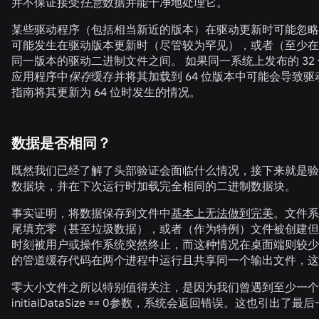
并不保证接受
任意
数据并能干净地处理它。
某些驱动程序（包括相当新近的版本）在驱动更新时可能忽略更
可能发生在驱动版本更新时（尽管较为罕见），或者（至少在某
同一版本的驱动二进制文件之间。 如果同一系统上发布的 32 位
应用程序中
保存
缓存并将其加载到 64 位版本中可能会导致驱动
指南将其更新为 64 位时发生的情况。
数据是否相同？
既然我们已经了解了头部验证会面临什么情况，接下来就是验
数据块，并在下次运行时加载完全相同的二进制数据块。
事实证明，将数据保存到文件中
基本上无法做到完美
。文件系
尾填充零（甚至垃圾数据），或者（作为特例）文件被创建但
时刻被用户或操作系统突然终止，而这种情况在桌面端则较少发生
的管道缓存代码在两个进程中运行且共享同一个输出文件，这
零大小文件之所以特别值得关注，是因为我们曾遇到至少一
initialDataSize == 0
参数，系统会返回错误。这也引出了最后