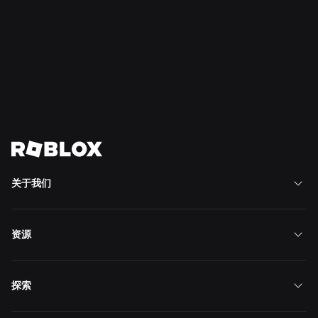
“精彩时刻”：在 Roblox 上发现下一款心仪游戏的
更多方式
阅读更多
查看全部新闻
关于我们
资源
探索