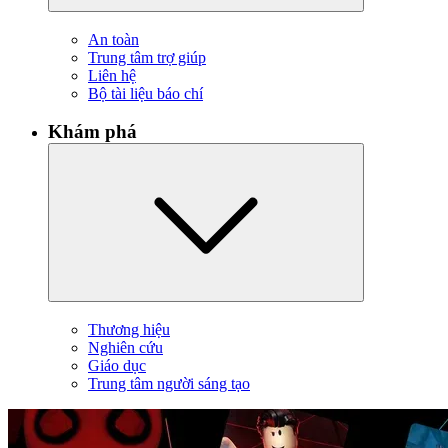
An toàn
Trung tâm trợ giúp
Liên hệ
Bộ tài liệu báo chí
Khám phá
Thương hiệu
Nghiên cứu
Giáo dục
Trung tâm người sáng tạo