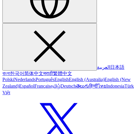
العربية
日本語
বাংলা
한국어
简体中文
मराठी
繁體中文
Polski
Nederlands
Português
English
English (Australia)
English (New
Zealand)
Español
Français
தமிழ்
Deutsch
తెలుగు
हिन्दी
ไทย
Indonesia
Türk
Việt