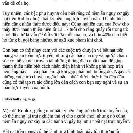
vấn đề của họ.
Tuy nhiên, các bậc phụ huynh đều biết rằng có tiềm ẩn nguy cơ gây
hại trên Roblox hoặc bất kỳ nền tảng trực tuyến nào. Thanh thiếu
niên cũng nhận thức được điều này: Cùng nghiên cứu của Pew cho
thấy 80% thanh thiếu niên từ 13-17 tuổi cho rằng quấy rối trong trò
chơi điện tử là vấn đề đối với lứa tuổi của họ, và hơn 40% cho biết
họ từng bị gọi bằng những từ ngữ xúc phạm khi chơi.
Con bạn có thể nhạy cảm với các cuộc trò chuyện về bắt nạt trên
mạng và an toàn trực tuyến, nhưng các bậc cha mẹ và người chăm
sóc có thể và nên truyền tải những thông điệp nhất quán để giúp
thanh thiếu niên biết cách nhận diện hành vi không phù hợp trên
nền tảng này — và phải làm gì khi gặp phải tình huống đó. Ngay cả
những cuộc trò chuyện ngắn hoặc “nhỏ” được thực hiện đều đặn
cũng có thể tạo ra tác động lớn đến cách con bạn suy nghĩ về sự an
toàn trực tuyến của mình.
Cyberbullying là gì
Mặc dù Roblox, giống như bất kỳ nền tảng trò chơi trực tuyến nào,
có thể mang lại trải nghiệm thú vị cho người chơi, nhưng nó cũng
tiềm ẩn nguy cơ xảy ra các hành vi gây hại như “bắt nạt trực tuyến”.
Bắt nạt trên mạng có thể là những bình luận gây tổn thương từ