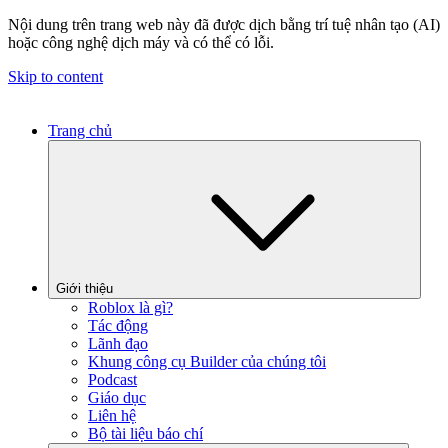
Nội dung trên trang web này đã được dịch bằng trí tuệ nhân tạo (AI)
hoặc công nghệ dịch máy và có thể có lỗi.
Skip to content
Trang chủ
Giới thiệu
Roblox là gì?
Tác động
Lãnh đạo
Khung công cụ Builder của chúng tôi
Podcast
Giáo dục
Liên hệ
Bộ tài liệu báo chí