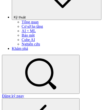
Kỹ thuật
Tổng quan
Cơ sở hạ tầng
AI + ML
Bảo mật
Cube AI
Nghiên cứu
Khám phá
Đăng ký ngay