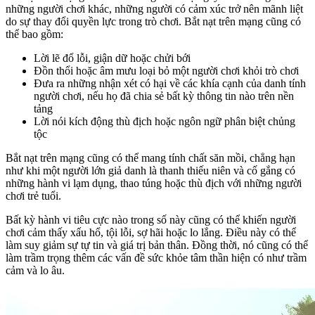
những người chơi khác, những người có cảm xúc trở nên mãnh liệt
do sự thay đổi quyền lực trong trò chơi. Bắt nạt trên mạng cũng có
thể bao gồm:
Lời lẽ đổ lỗi, giận dữ hoặc chửi bới
Đồn thổi hoặc âm mưu loại bỏ một người chơi khỏi trò chơi
Đưa ra những nhận xét có hại về các khía cạnh của danh tính
người chơi, nếu họ đã chia sẻ bất kỳ thông tin nào trên nền
tảng
Lời nói kích động thù địch hoặc ngôn ngữ phân biệt chủng
tộc
Bắt nạt trên mạng cũng có thể mang tính chất săn mồi, chẳng hạn
như khi một người lớn giả danh là thanh thiếu niên và cố gắng có
những hành vi lạm dụng, thao túng hoặc thù địch với những người
chơi trẻ tuổi.
Bất kỳ hành vi tiêu cực nào trong số này cũng có thể khiến người
chơi cảm thấy xấu hổ, tội lỗi, sợ hãi hoặc lo lắng. Điều này có thể
làm suy giảm sự tự tin và giá trị bản thân. Đồng thời, nó cũng có thể
làm trầm trọng thêm các vấn đề sức khỏe tâm thần hiện có như trầm
cảm và lo âu.