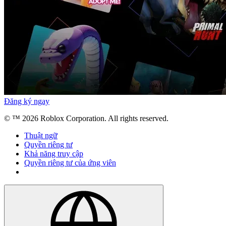
Đăng ký ngay
© ™
2026
Roblox Corporation. All rights reserved.
Thuật ngữ
Quyền riêng tư
Khả năng truy cập
Quyền riêng tư của ứng viên