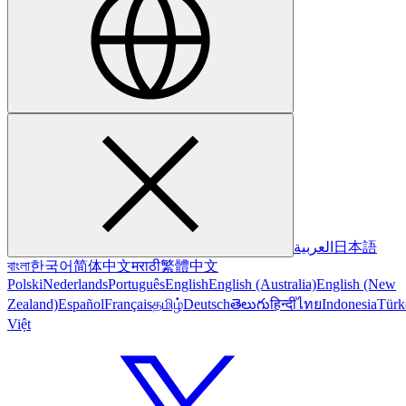
العربية
日本語
বাংলা
한국어
简体中文
मराठी
繁體中文
Polski
Nederlands
Português
English
English (Australia)
English (New
Zealand)
Español
Français
தமிழ்
Deutsch
తెలుగు
हिन्दी
ไทย
Indonesia
Türk
Việt