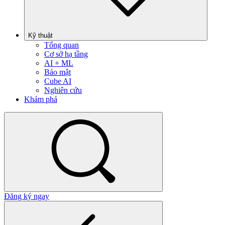
Kỹ thuật
Tổng quan
Cơ sở hạ tầng
AI + ML
Bảo mật
Cube AI
Nghiên cứu
Khám phá
Đăng ký ngay