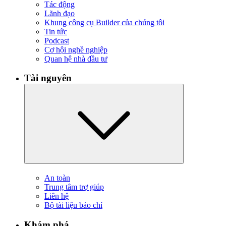
Tác động
Lãnh đạo
Khung công cụ Builder của chúng tôi
Tin tức
Podcast
Cơ hội nghề nghiệp
Quan hệ nhà đầu tư
Tài nguyên
An toàn
Trung tâm trợ giúp
Liên hệ
Bộ tài liệu báo chí
Khám phá