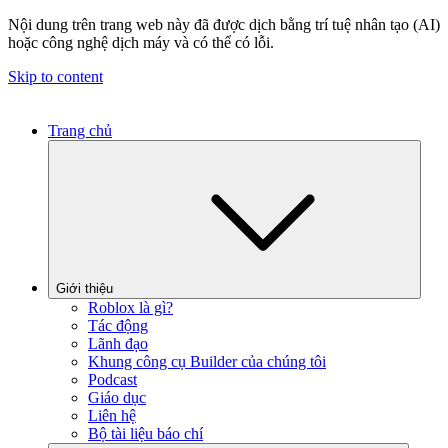
Nội dung trên trang web này đã được dịch bằng trí tuệ nhân tạo (AI)
hoặc công nghệ dịch máy và có thể có lỗi.
Skip to content
Trang chủ
Giới thiệu
Roblox là gì?
Tác động
Lãnh đạo
Khung công cụ Builder của chúng tôi
Podcast
Giáo dục
Liên hệ
Bộ tài liệu báo chí