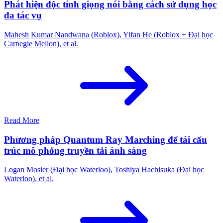
Phát hiện độc tính giọng nói bằng cách sử dụng học
đa tác vụ
Mahesh Kumar Nandwana (Roblox), Yifan He (Roblox + Đại học
Carnegie Mellon), et al.
Read More
Phương pháp Quantum Ray Marching để tái cấu
trúc mô phỏng truyền tải ánh sáng
Logan Mosier (Đại học Waterloo), Toshiya Hachisuka (Đại học
Waterloo), et al.