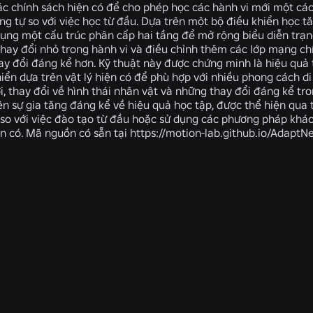
ác chính sách hiện có để cho phép học các hành vi mới một cá
ng tự so với việc học từ đầu. Dựa trên một bộ điều khiển học t
ụng một cấu trúc phân cấp hai tầng để mở rộng biểu diễn trạ
thay đổi nhỏ trong hành vi và điều chỉnh thêm các lớp mạng ch
ay đổi đáng kể hơn. Kỹ thuật này được chứng minh là hiệu quả 
hiển dựa trên vật lý hiện có để phù hợp với nhiều phong cách d
i, thay đổi về hình thái nhân vật và những thay đổi đáng kể tr
ện sự gia tăng đáng kể về hiệu quả học tập, được thể hiện qua 
so với việc đào tạo từ đầu hoặc sử dụng các phương pháp khác
n có. Mã nguồn có sẵn tại https://motion-lab.github.io/AdaptNe
ns