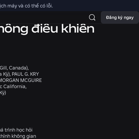
ch máy và có thể có lỗi.
Đăng ký ngay
hống điều khiển
ill, Canada),
 Kỳ), PAUL G. KRY
ỳ), MORGAN MCGUIRE
 California,
Kỳ)
á trình học hỏi
chỉnh không gian