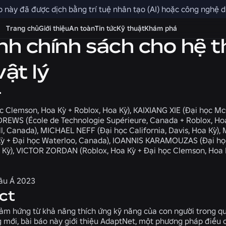
 này đã được dịch bằng trí tuệ nhân tạo (AI) hoặc công nghệ dị
Trang chủ
Giới thiệu
An toàn
Tin tức
Kỹ thuật
Khám phá
nh chính sách cho hệ t
ật lý
r
c Clemson, Hoa Kỳ + Roblox, Hoa Kỳ), KAIXIANG XIE (Đại học McG
WS (École de Technologie Supérieure, Canada + Roblox, Hoa
ll, Canada), MICHAEL NEFF (Đại học California, Davis, Hoa K
Kỳ + Đại học Waterloo, Canada), IOANNIS KARAMOUZAS (Đại học
a Kỳ), VICTOR ZORDAN (Roblox, Hoa Kỳ + Đại học Clemson, Hoa 
âu Á 2023
ct
ảm hứng từ khả năng thích ứng kỹ năng của con người trong qu
 mới, bài báo này giới thiệu AdaptNet, một phương pháp điều 