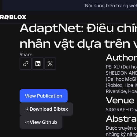
3D
Nội dung trên trang web
AdaptNet: Điều chỉ
nhân vật dựa trên v
Share
Autho
PEI XU (Đại họ
SHELDON ANDRE
(Đại học McGi
(Roblox, Hoa 
Riverside, Ho
View Publication
Venue
Download Bibtex
SIGGRAPH Ch
Abstra
View Github
Được truyền c
những kỹ năng