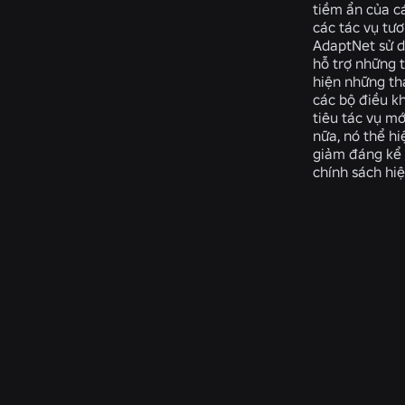
tiềm ẩn của c
các tác vụ tươ
AdaptNet sử d
hỗ trợ những 
hiện những th
các bộ điều k
tiêu tác vụ mớ
nữa, nó thể hi
giảm đáng kể 
chính sách hiệ
Related Publicatio
Phương
Hình
Mức
pháp
học
độ
Quantum
rắn
chi
Ray
xây
tiết