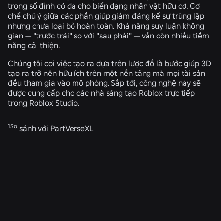
trọng số đỉnh có da cho biến dạng nhân vật hữu cơ. Cơ
chế chú ý giữa các phần giúp giảm đáng kể sự trùng lặp
nhưng chưa loại bỏ hoàn toàn. Khả năng suy luận không
gian — "trước trái" so với "sau phải" — vẫn còn nhiều tiềm
năng cải thiện.
Chúng tôi coi việc tạo ra dựa trên lược đồ là bước giúp 3D
tạo ra trở nên hữu ích trên một nền tảng mà mọi tài sản
đều tham gia vào mô phỏng. Sắp tới, công nghệ này sẽ
được cung cấp cho các nhà sáng tạo Roblox trực tiếp
trong Roblox Studio.
1So
sánh với PartVerseXL
TIN TỨC LIÊN QUAN