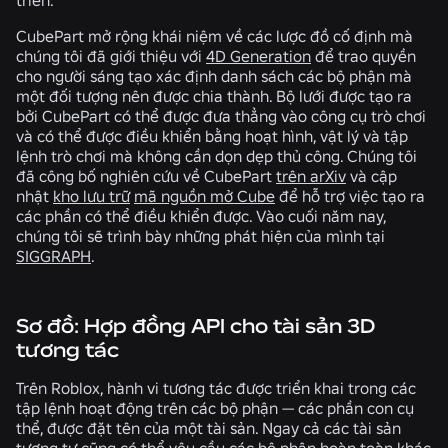
CubePart mở rộng khái niệm về các lược đồ cố định mà
chúng tôi đã giới thiệu với
4D Generation
để trao quyền
cho người sáng tạo xác định danh sách các bộ phận mà
một đối tượng nên được chia thành. Bộ lưới được tạo ra
bởi CubePart có thể được đưa thẳng vào công cụ trò chơi
và có thể được điều khiển bằng hoạt hình, vật lý và tập
lệnh trò chơi mà không cần dọn dẹp thủ công. Chúng tôi
đã công bố nghiên cứu về CubePart
trên arXiv
và cập
nhật
kho lưu trữ
mã nguồn mở Cube
để hỗ trợ việc tạo ra
các phần có thể điều khiển được. Vào cuối năm nay,
chúng tôi sẽ trình bày những phát hiện của mình tại
SIGGRAPH
.
Sơ đồ: Hợp đồng API cho tài sản 3D
tương tác
Trên Roblox, hành vi tương tác được triển khai trong các
tập lệnh hoạt động trên các bộ phận — các phần con cụ
thể, được đặt tên của một tài sản. Ngay cả các tài sản
tương tự cũng có thể yêu cầu các bộ phận hoàn toàn khác