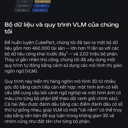
Bộ dữ liệu và quy trình VLM của chúng
tôi
Để huấn luyện CubePart, chúng tôi đã tạo ra một bộ dữ
liệu gồm hơn 460.000 tài sản — lớn hơn 11 lần so với các
1
bộ dữ liệu công khai trước đây
— và 2,02 triệu bộ phận.
Thay vì gắn nhãn thủ công, chúng tôi đã xây dựng một
quy trình tự động bằng cách sử dụng các mô hình thị giác-
ngôn ngữ (VLM).
Quy trình này hiển thị hàng nghìn mô hình 3D từ nhiều
góc độ bằng cách tiếp cận kết hợp: một hình ảnh có kết
cấu (để cung cấp bối cảnh ngữ nghĩa) và một hình ảnh có
màu cho từng bộ phận (để theo dõi ranh giới chính xác).
Cả hai đều được đánh dấu bằng các điểm đánh dấu có số
thứ tự giống nhau, giúp VLM có một "cái nắm" có thể truy
cập bằng văn bản để suy luận trong không gian 3D và
nhóm cũng như đặt tên cho từng bộ phận.