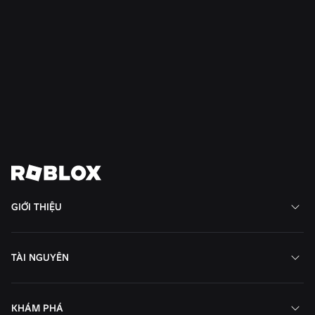
TIN TỨC
28 thg 7, 2026
Moments: Nhiều cách hơn để khám phá trò
chơi yêu thích tiếp theo của bạn trên Roblox
Đọc thêm
Xem tất cả tin tức
GIỚI THIỆU
TÀI NGUYÊN
KHÁM PHÁ