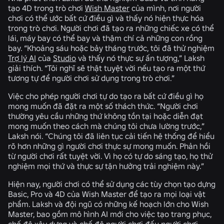
tạo 4D trong trò chơi
Wish Master
của mình, nơi người
chơi có thể ước bất cứ điều gì và thấy nó hiện thực hóa
trong trò chơi. Người chơi đã tạo ra những chiếc xe có thể
lái, máy bay có thể bay và thậm chí cả những con rồng
bay. “Khoảng sáu hoặc bảy tháng trước, tôi đã thử nghiệm
Trợ lý AI
của
Studio
và thấy nó thực sự ấn tượng,” Laksh
giải thích. “Tôi nghĩ sẽ thật tuyệt vời nếu tạo ra một thứ
tương tự để người chơi sử dụng trong trò chơi.”
Việc cho phép người chơi tự do tạo ra bất cứ điều gì họ
mong muốn đã đặt ra một số thách thức. “Người chơi
thường yêu cầu những thứ không tồn tại hoặc diễn đạt
mong muốn theo cách mà chúng tôi chưa lường trước,”
Laksh nói. “Chúng tôi đã liên tục cải tiến hệ thống để hiểu
rõ hơn những gì người chơi thực sự mong muốn. Phản hồi
từ người chơi rất tuyệt vời. Vì họ có tự do sáng tạo, họ thử
nghiệm mọi thứ và thực sự tận hưởng trải nghiệm này.”
Hiện nay, người chơi có thể sử dụng các tùy chọn tạo dựng
Basic, Pro và 4D của Wish Master để tạo ra mọi loại vật
phẩm. Laksh và đội ngũ có những kế hoạch lớn cho Wish
Master, bao gồm mô hình AI mới cho việc tạo trang phục,
chế độ xây dựng và chế độ người chơi đấu người chơi.