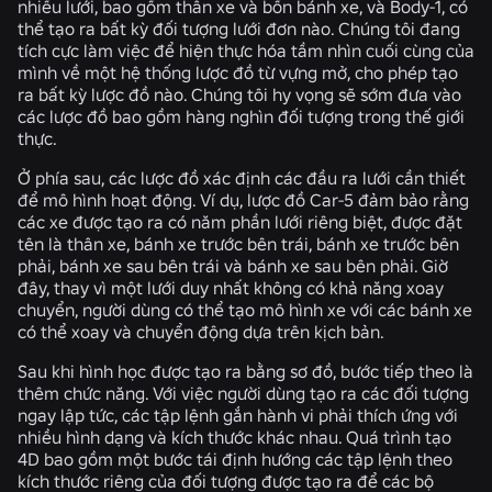
nhiều lưới, bao gồm thân xe và bốn bánh xe, và Body-1, có
thể tạo ra bất kỳ đối tượng lưới đơn nào. Chúng tôi đang
tích cực làm việc để hiện thực hóa tầm nhìn cuối cùng của
mình về một hệ thống lược đồ từ vựng mở, cho phép tạo
ra bất kỳ lược đồ nào. Chúng tôi hy vọng sẽ sớm đưa vào
các lược đồ bao gồm hàng nghìn đối tượng trong thế giới
thực.
Ở phía sau, các lược đồ xác định các đầu ra lưới cần thiết
để mô hình hoạt động. Ví dụ, lược đồ Car-5 đảm bảo rằng
các xe được tạo ra có năm phần lưới riêng biệt, được đặt
tên là thân xe, bánh xe trước bên trái, bánh xe trước bên
phải, bánh xe sau bên trái và bánh xe sau bên phải. Giờ
đây, thay vì một lưới duy nhất không có khả năng xoay
chuyển, người dùng có thể tạo mô hình xe với các bánh xe
có thể xoay và chuyển động dựa trên kịch bản.
Sau khi hình học được tạo ra bằng sơ đồ, bước tiếp theo là
thêm chức năng. Với việc người dùng tạo ra các đối tượng
ngay lập tức, các tập lệnh gắn hành vi phải thích ứng với
nhiều hình dạng và kích thước khác nhau. Quá trình tạo
4D bao gồm một bước tái định hướng các tập lệnh theo
kích thước riêng của đối tượng được tạo ra để các bộ