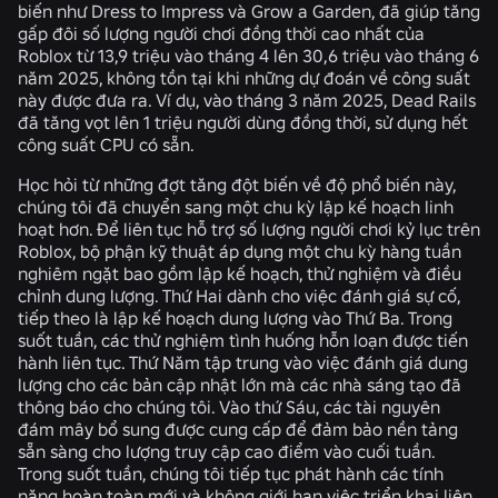
biến như Dress to Impress và Grow a Garden, đã giúp tăng
gấp đôi số lượng người chơi đồng thời cao nhất của
Roblox từ 13,9 triệu vào tháng 4 lên 30,6 triệu vào tháng 6
năm 2025, không tồn tại khi những dự đoán về công suất
này được đưa ra. Ví dụ, vào tháng 3 năm 2025, Dead Rails
đã tăng vọt lên 1 triệu người dùng đồng thời, sử dụng hết
công suất CPU có sẵn.
Học hỏi từ những đợt tăng đột biến về độ phổ biến này,
chúng tôi đã chuyển sang một chu kỳ lập kế hoạch linh
hoạt hơn. Để liên tục hỗ trợ số lượng người chơi kỷ lục trên
Roblox, bộ phận kỹ thuật áp dụng một chu kỳ hàng tuần
nghiêm ngặt bao gồm lập kế hoạch, thử nghiệm và điều
chỉnh dung lượng. Thứ Hai dành cho việc đánh giá sự cố,
tiếp theo là lập kế hoạch dung lượng vào Thứ Ba. Trong
suốt tuần, các thử nghiệm tình huống hỗn loạn được tiến
hành liên tục. Thứ Năm tập trung vào việc đánh giá dung
lượng cho các bản cập nhật lớn mà các nhà sáng tạo đã
thông báo cho chúng tôi. Vào thứ Sáu, các tài nguyên
đám mây bổ sung được cung cấp để đảm bảo nền tảng
sẵn sàng cho lượng truy cập cao điểm vào cuối tuần.
Trong suốt tuần, chúng tôi tiếp tục phát hành các tính
năng hoàn toàn mới và không giới hạn việc triển khai liên