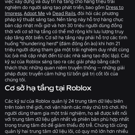
việc xây dựng và duy trì hạ tầng cho hàng triệu trải
nghiệm do người sáng tạo phát triển, bao gồm
Dress to
Impress
,
Adopt Me
và
Dead Rails
, đòi hỏi các phương
pháp kỹ thuật sáng tạo. Nền tảng này hỗ trợ hàng chục
bản cập nhật mỗi giờ và hơn 30 triệu người dùng đồng
thời với cơ sở hạ tầng có thể mở rộng khi lưu lượng truy
cập tăng đột biến. Cơ sở hạ tầng này phải hỗ trợ các tình
huống "thundering herd" (đám đông ồn ào) khi hơn 21
triệu người dùng tham gia một trải nghiệm duy nhất cùng
lúc (và mã cập nhật đến từ các nhà sáng tạo độc lập). Các
kỹ sư của Roblox sáng tạo ra các giải pháp bằng cách
thách thức những quan niệm truyền thống — những giải
pháp được truyền cảm hứng từ bốn giá trị cốt lõi của
chúng tôi.
Cơ sở hạ tầng tại Roblox
Các kỹ sư của Roblox quản lý 24 trung tâm dữ liệu biên
trên toàn thế giới, nơi vận hành các máy chủ trò chơi. Khi
người dùng tham gia một trải nghiệm, họ sẽ được kết nối
với trung tâm dữ liệu gần nhất và phiên bản phù hợp nhất
trong trung tâm đó để giảm thiểu độ trễ. Chúng tôi cũng
quản lý hai trung tâm dữ liệu lõi, có quy mô lớn hơn nhiều