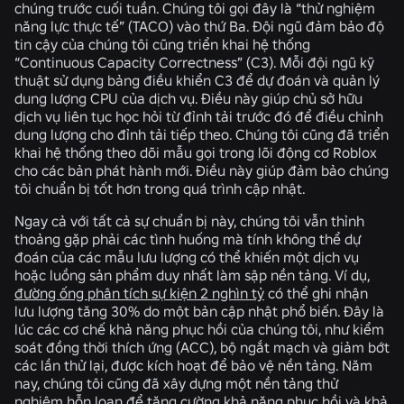
chúng trước cuối tuần. Chúng tôi gọi đây là “thử nghiệm
năng lực thực tế” (TACO) vào thứ Ba. Đội ngũ đảm bảo độ
tin cậy của chúng tôi cũng triển khai hệ thống
“Continuous Capacity Correctness” (C3). Mỗi đội ngũ kỹ
thuật sử dụng bảng điều khiển C3 để dự đoán và quản lý
dung lượng CPU của dịch vụ. Điều này giúp chủ sở hữu
dịch vụ liên tục học hỏi từ đỉnh tải trước đó để điều chỉnh
dung lượng cho đỉnh tải tiếp theo. Chúng tôi cũng đã triển
khai hệ thống theo dõi mẫu gọi trong lõi động cơ Roblox
cho các bản phát hành mới. Điều này giúp đảm bảo chúng
tôi chuẩn bị tốt hơn trong quá trình cập nhật.
Ngay cả với tất cả sự chuẩn bị này, chúng tôi vẫn thỉnh
thoảng gặp phải các tình huống mà tính không thể dự
đoán của các mẫu lưu lượng có thể khiến một dịch vụ
hoặc luồng sản phẩm duy nhất làm sập nền tảng. Ví dụ,
đường ống phân tích sự kiện 2 nghìn tỷ
có thể ghi nhận
lưu lượng tăng 30% do một bản cập nhật phổ biến. Đây là
lúc các cơ chế khả năng phục hồi của chúng tôi, như kiểm
soát đồng thời thích ứng (ACC), bộ ngắt mạch và giảm bớt
các lần thử lại, được kích hoạt để bảo vệ nền tảng. Năm
nay, chúng tôi cũng đã xây dựng một nền tảng thử
nghiệm hỗn loạn để tăng cường khả năng phục hồi và khả