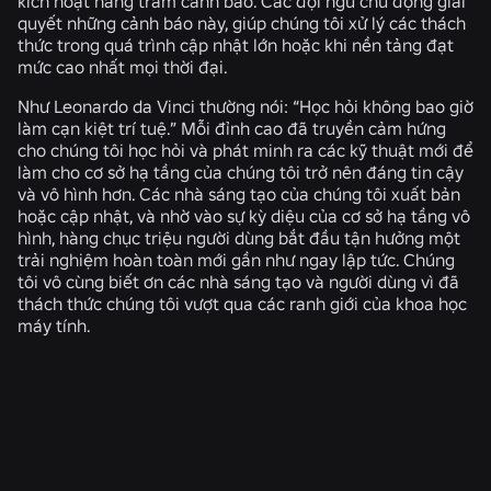
kích hoạt hàng trăm cảnh báo. Các đội ngũ chủ động giải
quyết những cảnh báo này, giúp chúng tôi xử lý các thách
thức trong quá trình cập nhật lớn hoặc khi nền tảng đạt
mức cao nhất mọi thời đại.
Như Leonardo da Vinci thường nói: “Học hỏi không bao giờ
làm cạn kiệt trí tuệ.” Mỗi đỉnh cao đã truyền cảm hứng
cho chúng tôi học hỏi và phát minh ra các kỹ thuật mới để
làm cho cơ sở hạ tầng của chúng tôi trở nên đáng tin cậy
và vô hình hơn. Các nhà sáng tạo của chúng tôi xuất bản
hoặc cập nhật, và nhờ vào sự kỳ diệu của cơ sở hạ tầng vô
hình, hàng chục triệu người dùng bắt đầu tận hưởng một
trải nghiệm hoàn toàn mới gần như ngay lập tức. Chúng
tôi vô cùng biết ơn các nhà sáng tạo và người dùng vì đã
thách thức chúng tôi vượt qua các ranh giới của khoa học
máy tính.
TIN TỨC LIÊN QUAN