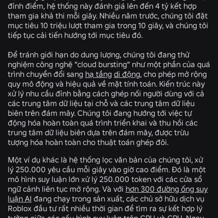
đỉnh điểm, hệ thống này đánh giá lên đến 4 tỷ kết hợp
tham gia khả thi mỗi giây. Nhiều năm trước, chúng tôi đặt
mục tiêu 10 triệu lượt tham gia trong 10 giây, và chúng tôi
tiếp tục cải tiến hướng tới mục tiêu đó.
Để tránh giới hạn do dung lượng, chúng tôi đang thử
nghiệm công nghệ "cloud bursting" như một phần của quá
trình chuyển đổi sang
hạ tầng
di động
, cho phép mở rộng
quy mô động và hiệu quả về mặt tính toán. Kiến trúc này
xử lý nhu cầu đỉnh bằng cách ghép nối người dùng với cả
các trung tâm dữ liệu tại chỗ và các trung tâm dữ liệu
biên trên đám mây. Chúng tôi đang hướng tới việc tự
động hóa hoàn toàn quá trình triển khai và thu hồi các
trung tâm dữ liệu biên dựa trên đám mây, được trừu
tượng hóa hoàn toàn cho thuật toán ghép đôi.
Một ví dụ khác là hệ thống lọc văn bản của chúng tôi, xử
lý 250.000 yêu cầu mỗi giây vào giờ cao điểm. Đó là một
mô hình suy luận lớn xử lý 250.000 token với các cửa sổ
ngữ cảnh liên tục mở rộng. Và với
hơn 300 đường ống suy
luận AI
đang chạy trong sản xuất, các chủ sở hữu dịch vụ
Roblox đầu tư rất nhiều thời gian để tìm ra sự kết hợp lý
tưởng giữa các cấu hình suy luận trên GPU và CPU. Ngay