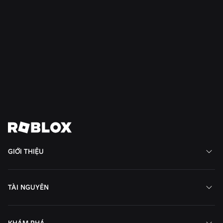
AN TOÀN + LỊCH SỰ
21 thg 7, 2026
Roblox mở rộng Hội đồng Thanh thiếu niên về
Văn hóa ứng xử và Sức khỏe Tâm lý sang Nam
Mỹ
Đọc thêm
Xem tất cả tin tức
GIỚI THIỆU
TÀI NGUYÊN
KHÁM PHÁ