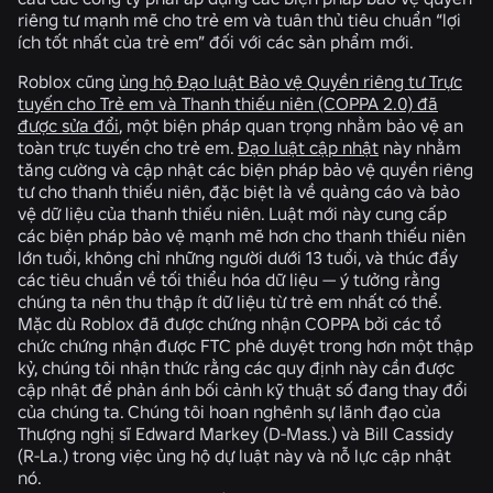
riêng tư mạnh mẽ cho trẻ em và tuân thủ tiêu chuẩn “lợi
ích tốt nhất của trẻ em” đối với các sản phẩm mới.
Roblox cũng
ủng hộ Đạo luật Bảo vệ Quyền riêng tư Trực
tuyến cho Trẻ em và Thanh thiếu niên (COPPA 2.0) đã
được sửa đổi
, một biện pháp quan trọng nhằm bảo vệ an
toàn trực tuyến cho trẻ em.
Đạo luật cập nhật
này nhằm
tăng cường và cập nhật các biện pháp bảo vệ quyền riêng
tư cho thanh thiếu niên, đặc biệt là về quảng cáo và bảo
vệ dữ liệu của thanh thiếu niên. Luật mới này cung cấp
các biện pháp bảo vệ mạnh mẽ hơn cho thanh thiếu niên
lớn tuổi, không chỉ những người dưới 13 tuổi, và thúc đẩy
các tiêu chuẩn về tối thiểu hóa dữ liệu — ý tưởng rằng
chúng ta nên thu thập ít dữ liệu từ trẻ em nhất có thể.
Mặc dù Roblox đã được chứng nhận COPPA bởi các tổ
chức chứng nhận được FTC phê duyệt trong hơn một thập
kỷ, chúng tôi nhận thức rằng các quy định này cần được
cập nhật để phản ánh bối cảnh kỹ thuật số đang thay đổi
của chúng ta. Chúng tôi hoan nghênh sự lãnh đạo của
Thượng nghị sĩ Edward Markey (D-Mass.) và Bill Cassidy
(R-La.) trong việc ủng hộ dự luật này và nỗ lực cập nhật
nó.