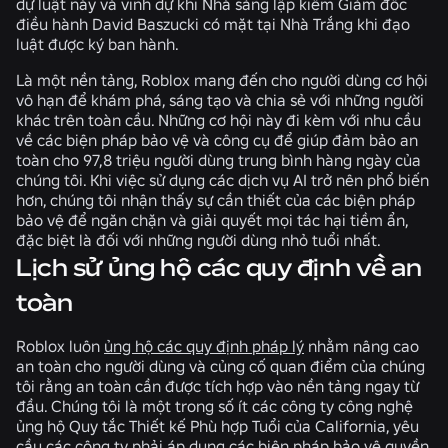
dự luật này và vinh dự khi Nhà sáng lập kiêm Giám đốc
điều hành David Baszucki có mặt tại Nhà Trắng khi đạo
luật được ký ban hành.
Là một nền tảng, Roblox mang đến cho người dùng cơ hội
vô hạn để khám phá, sáng tạo và chia sẻ với những người
khác trên toàn cầu. Những cơ hội này đi kèm với nhu cầu
về các biện pháp bảo vệ và công cụ để giúp đảm bảo an
toàn cho 97,8 triệu người dùng trung bình hàng ngày của
chúng tôi. Khi việc sử dụng các dịch vụ AI trở nên phổ biến
hơn, chúng tôi nhận thấy sự cần thiết của các biện pháp
bảo vệ để ngăn chặn và giải quyết mọi tác hại tiềm ẩn,
đặc biệt là đối với những người dùng nhỏ tuổi nhất.
Lịch sử ủng hộ các quy định về an
toàn
Roblox luôn
ủng hộ các quy định pháp lý
nhằm nâng cao
an toàn cho người dùng và củng cố quan điểm của chúng
tôi rằng an toàn cần được tích hợp vào nền tảng ngay từ
đầu. Chúng tôi là một trong số ít các công ty công nghệ
ủng hộ Quy tắc Thiết kế Phù hợp Tuổi của California, yêu
cầu các công ty phải áp dụng các biện pháp bảo vệ quyền