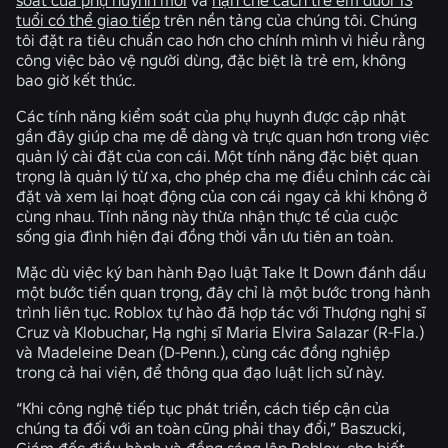
tuổi có thể giao tiếp
trên nền tảng của chúng tôi. Chúng
tôi đặt ra tiêu chuẩn cao hơn cho chính mình vì hiểu rằng
công việc bảo vệ người dùng, đặc biệt là trẻ em, không
bao giờ kết thúc.
Các tính năng kiểm soát của phụ huynh được cập nhật
gần đây giúp cha mẹ dễ dàng và trực quan hơn trong việc
quản lý cài đặt của con cái. Một tính năng đặc biệt quan
trọng là quản lý từ xa, cho phép cha mẹ điều chỉnh các cài
đặt và xem lại hoạt động của con cái ngay cả khi không ở
cùng nhau. Tính năng này thừa nhận thực tế của cuộc
sống gia đình hiện đại đồng thời vẫn ưu tiên an toàn.
Mặc dù việc ký ban hành Đạo luật Take It Down đánh dấu
một bước tiến quan trọng, đây chỉ là một bước trong hành
trình liên tục. Roblox tự hào đã hợp tác với Thượng nghị sĩ
Cruz và Klobuchar, Hạ nghị sĩ Maria Elvira Salazar (R-Fla.)
và Madeleine Dean (D-Penn.), cùng các đồng nghiệp
trong cả hai viện, để thông qua đạo luật lịch sử này.
“Khi công nghệ tiếp tục phát triển, cách tiếp cận của
chúng ta đối với an toàn cũng phải thay đổi,” Baszucki,
Giám đốc điều hành và đồng sáng lập Roblox, cho biết.