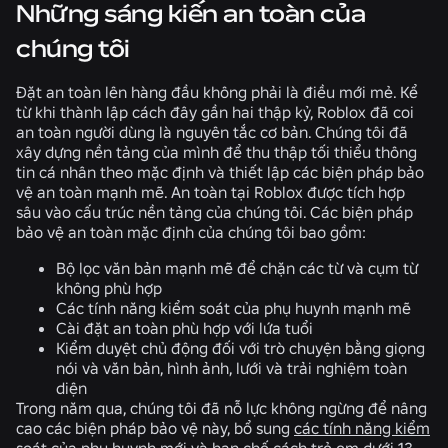
Những sáng kiến an toàn của
chúng tôi
Đặt an toàn lên hàng đầu không phải là điều mới mẻ. Kể
từ khi thành lập cách đây gần hai thập kỷ, Roblox đã coi
an toàn người dùng là nguyên tắc cơ bản. Chúng tôi đã
xây dựng nền tảng của mình để thu thập tối thiểu thông
tin cá nhân theo mặc định và thiết lập các biện pháp bảo
vệ an toàn mạnh mẽ. An toàn tại Roblox được tích hợp
sâu vào cấu trúc nền tảng của chúng tôi. Các biện pháp
bảo vệ an toàn mặc định của chúng tôi bao gồm:
Bộ lọc văn bản mạnh mẽ để chặn các từ và cụm từ
không phù hợp
Các tính năng kiểm soát của phụ huynh mạnh mẽ
Cài đặt an toàn phù hợp với lứa tuổi
Kiểm duyệt chủ động đối với trò chuyện bằng giọng
nói và văn bản, hình ảnh, lưới và trải nghiệm toàn
diện
Trong năm qua, chúng tôi đã nỗ lực không ngừng để nâng
cao các biện pháp bảo vệ này, bổ sung
các tính năng kiểm
soát của phụ huynh mới
và
hạn chế cách trẻ em dưới 13