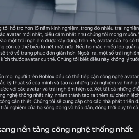
ng tôi hỗ trợ hơn 15 năm kinh nghiệm, trong đó nhiều trải ngh
ác avatar mới nhất, biểu cảm nhất như chúng tôi mong muốn. V
vào một trải nghiệm được xây dựng trên R6, avatar của họ có t
ng còn có thể biểu lộ nét mặt nữa. Nếu họ mặc nhiều lớp quần 
 sẽ trở về trang phục đơn giản hơn. Ngoài ra, một số trải nghi
 kích thước avatar cụ thể. Chúng tôi biết điều này không lý t
n mọi người trên Roblox đều có thể tiếp cận công nghệ avatar t
sắc kỹ thuật số của mình và tạo ra những trải nghiệm và hình 
ược với các avatar và trải nghiệm hiện có. Xét tất cả những đi
ông nghệ thống nhất này, nhằm tránh tạo ra thêm sự chênh lệch 
 công cần thiết. Chúng tôi sẽ cung cấp cho các nhà phát triển 
o trải nghiệm của họ sống động và hấp dẫn, đồng thời duy trì
sang nền tảng công nghệ thống nhất