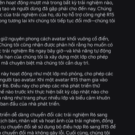
nên
hoạt động mượt mà
trong bất kỳ trải nghiệm nào,
g tạo và người dùng đã gặp phải cho đến nay. Chúng
c của trải nghiệm của họ, dù họ hỗ trợ công nghệ R15
ong tương lai khi chúng tôi tiếp tục đổi mới—chúng tôi
giữ nguyên phong cách avatar khối vuông cổ điển,
 Chúng tôi cũng nhận được phản hồi rằng họ muốn có
c trải nghiệm R6 ngay bây giờ—và khả năng tự động
ài hạn của chúng tôi là xây dựng một lớp cho phép
 mã chuyên biệt mà chúng tôi cần duy trì.
i này hoạt động như một lớp mô phỏng, cho phép các
 người tạo avatar. Khi một avatar R15 tham gia vào
 R6. Điều này cho phép các nhà phát triển thử
ế nào trước khi thực hiện bất kỳ cập nhật nào cho
nh năng như trang phục nhiều lớp và biểu cảm khuôn
 ban đầu của nhà phát triển.
 triển dễ dàng chuyển đổi các trải nghiệm R6 sang
kịch bản, nhân vật và hoạt ảnh của trải nghiệm, đồng
ng cụ chuyển đổi sẽ sử dụng bộ điều hợp R6 sang R15 để
h chuyển đổi mà không gây lỗi. Cuối cùng, chúng tôi