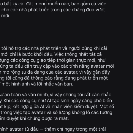
heo bất kỳ cài đặt mong muốn nào, bao gồm cả việc
 cho các nhà phát triển trong các chặng đua vượt
x mới.
ôi hỗ trợ các nhà phát triển và người dùng khi cải
mới chỉ là bước khởi đầu. Việc thống nhất tất cả
ụng các công cụ giao tiếp thời gian thực mới, như
úng ta đều cần truy cập vào các tính năng avatar mới
 mở rộng sự đa dạng của các avatar, vì vậy gần đây
ng tôi cũng đã thông báo rằng đang phát triển một
ừ một hình ảnh và lời nhắc văn bản.
sự an toàn và văn minh, vì vậy chúng tôi rất cân nhắc
. Khi các công cụ như AI tạo sinh ngày càng phổ biến
t kịp, kết hợp giữa AI và nhân viên kiểm duyệt. Một số
 trong việc tạo avatar và số lượng khổng lồ các tương
kiểm duyệt khi chúng được ra mắt.
hỉnh avatar từ đầu — thậm chí ngay trong một trải