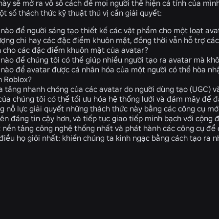
này sẽ mở ra vô số cách để mọi người thể hiện cá tính của mình
t số thách thức kỹ thuật thú vị cần giải quyết:
nào để người sáng tạo thiết kế các vật phẩm cho một loạt ava
lượng chi hay các đặc điểm khuôn mặt, đồng thời vẫn hỗ trợ cá
h cho các đặc điểm khuôn mặt của avatar?
nào để chúng tôi có thể giúp nhiều người tạo ra avatar mà 
nào để avatar được cá nhân hóa của một người có thể hòa nhậ
n Roblox?
ia tăng nhanh chóng của các avatar do người dùng tạo (UGC) và
của chúng tôi có thể tối ưu hóa hệ thống lưới và đám mây để đạ
g nỗ lực giải quyết những thách thức này bằng các công cụ mớ
nên đáng tin cậy hơn, và tiếp tục giao tiếp minh bạch với cộng
 nền tảng công nghệ thống nhất và phát hành các công cụ để đ
 điều họ giỏi nhất: khiến chúng ta kinh ngạc bằng cách tạo ra
TIN TỨC LIÊN QUAN