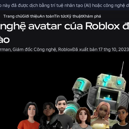
 này đã được dịch bằng trí tuệ nhân tạo (AI) hoặc công nghệ dị
Kỹ thuật
Trang chủ
Giới thiệu
An toàn
Tin tức
Kỹ thuật
Khám phá
nghệ avatar của Roblox đ
ào
urman, Giám đốc Công nghệ, Roblox
Đã xuất bản
17 thg 10, 2023