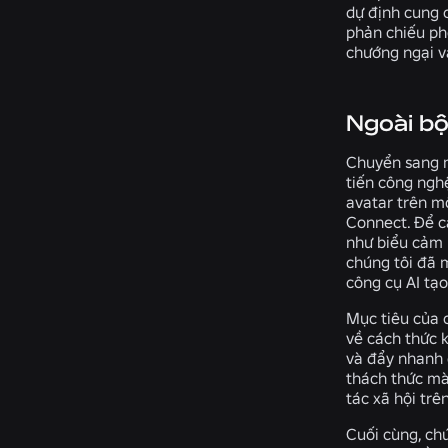
dự định cung 
phản chiếu ph
chướng ngại v
Ngoài bộ
Chuyển sang m
tiến công nghệ
avatar trên m
Connect. Để c
như biểu cảm 
chúng tôi đã
công cụ AI tạo
Mục tiêu của c
về cách thức 
và đẩy nhanh q
thách thức mà 
tác xã hội trê
Cuối cùng, ch