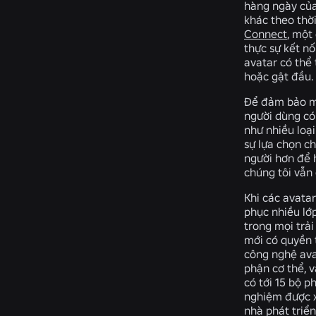
hàng ngày của
khác theo thời
Connect
, một
thực sự kết n
avatar có thể
hoặc gật đầu.
Để đảm bảo mọ
người dùng có 
như nhiều loại
sự lựa chọn c
người hơn để 
chúng tôi vẫn 
Khi các avata
phục nhiều lớ
trong mọi trải
mới có quyền 
công nghệ ava
phận cơ thể, 
có tới 15 bộ p
nghiệm được x
nhà phát triể