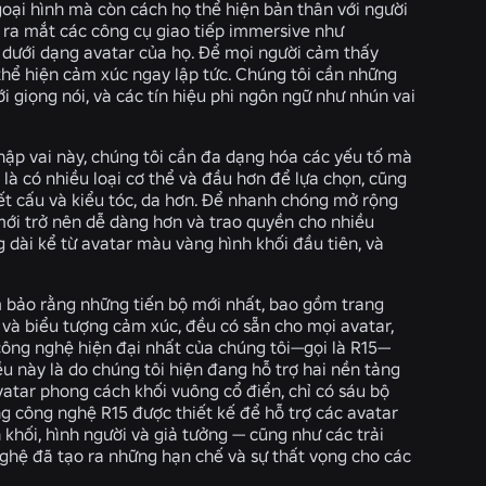
oại hình mà còn cách họ thể hiện bản thân với người
i ra mắt các công cụ giao tiếp immersive như
ox dưới dạng avatar của họ. Để mọi người cảm thấy
thể hiện cảm xúc ngay lập tức. Chúng tôi cần những
 giọng nói, và các tín hiệu phi ngôn ngữ như nhún vai
hập vai này, chúng tôi cần đa dạng hóa các yếu tố mà
 là có nhiều loại cơ thể và đầu hơn để lựa chọn, cũng
kết cấu và kiểu tóc, da hơn. Để nhanh chóng mở rộng
 mới trở nên dễ dàng hơn và trao quyền cho nhiều
 dài kể từ avatar màu vàng hình khối đầu tiên, và
m bảo rằng những tiến bộ mới nhất, bao gồm trang
h và biểu tượng cảm xúc, đều có sẵn cho mọi avatar,
 công nghệ hiện đại nhất của chúng tôi—gọi là R15—
u này là do chúng tôi hiện đang hỗ trợ hai nền tảng
atar phong cách khối vuông cổ điển, chỉ có sáu bộ
g công nghệ R15 được thiết kế để hỗ trợ các avatar
khối, hình người và giả tưởng — cũng như các trải
nghệ đã tạo ra những hạn chế và sự thất vọng cho các