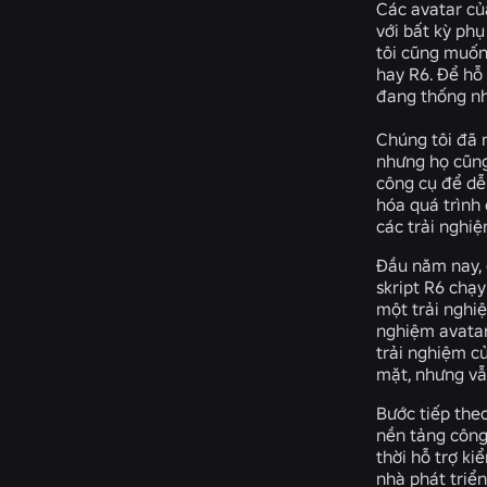
Các avatar củ
với bất kỳ ph
tôi cũng muốn
hay R6. Để hỗ 
đang thống nhấ
Chúng tôi đã 
nhưng họ cũng
công cụ để dễ
hóa quá trình
các trải nghi
Đầu năm nay, 
skript R6 chạy
một trải nghi
nghiệm avatar
trải nghiệm c
mặt, nhưng vẫ
Bước tiếp the
nền tảng công
thời hỗ trợ ki
nhà phát triển