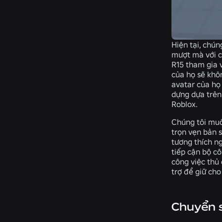
Hiện tại, chú
mượt mà với c
R15 tham gia 
của họ sẽ khô
avatar của họ
dựng dựa trên
Roblox.
Chúng tôi muố
trọn vẹn bản 
tương thích ng
tiếp cận bộ c
công việc thủ
trợ để giữ ch
Chuyển 