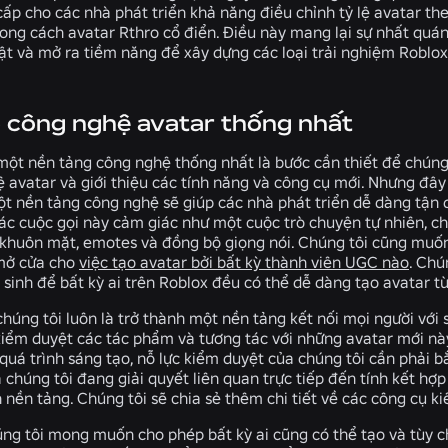
cấp cho các nhà phát triển khả năng điều chỉnh tỷ lệ avatar t
ong cách avatar Rthro cổ điển. Điều này mang lại sự nhất quán
ật và mở ra tiềm năng để xây dựng các loại trải nghiệm Roblo
 công nghệ avatar thống nhất
ột nền tảng công nghệ thống nhất là bước cần thiết để chúng t
 avatar và giới thiệu các tính năng và công cụ mới. Nhưng đây 
ột nền tảng công nghệ sẽ giúp các nhà phát triển dễ dàng tận d
ác cuộc gọi này cảm giác như một cuộc trò chuyện tự nhiên, ch
khuôn mặt, emotes và đồng bộ giọng nói. Chúng tôi cũng muốn
 mở cửa cho
việc tạo avatar bởi bất kỳ thành viên UGC nào
. Chú
 sinh để bất kỳ ai trên Roblox đều có thể dễ dàng tạo avatar t
húng tôi luôn là trở thành một nền tảng kết nối mọi người với 
kiểm duyệt các tác phẩm và tương tác với những avatar mới này
uá trình sáng tạo, nỗ lực kiểm duyệt của chúng tôi cần phải bắ
chúng tôi đang giải quyết liên quan trực tiếp đến tính kết hợp
n nền tảng. Chúng tôi sẽ chia sẻ thêm chi tiết về các công cụ 
úng tôi mong muốn cho phép bất kỳ ai cũng có thể tạo và tùy c