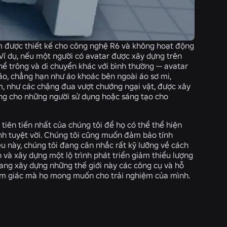
iệm được thiết kế cho công nghệ R6 và không hoạt động
í dụ, nếu một người có avatar được xây dựng trên
hể trông và di chuyển khác với bình thường — avatar
áo, chẳng hạn như áo khoác bên ngoài áo sơ mi,
ệm, như các chặng đua vượt chướng ngại vật, được xây
ưởng cho những người sử dụng hoặc sáng tạo cho
iên tiến nhất của chúng tôi để họ có thể thể hiện
ảnh tuyệt vời. Chúng tôi cũng muốn đảm bảo tính
ều này, chúng tôi đang cân nhắc rất kỹ lưỡng về cách
và xây dựng một lộ trình phát triển giảm thiểu lượng
đang xây dựng những thế giới này các công cụ và hỗ
 cảm giác mà họ mong muốn cho trải nghiệm của mình.