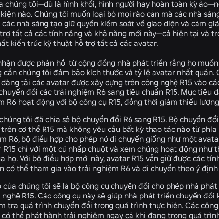
a chúng tôi—dù là hình khối, hình người hay hoàn toàn kỳ ảo—
ụ kiện nào. Chúng tôi muốn loại bỏ mọi rào cản mà các nhà sán
 các nhà sáng tạo giữ quyền kiểm soát về giao diện và cảm giá
trợ tất cả các tính năng và khả năng mới này—cả hiện tại và tr
t kiến trúc kỹ thuật hỗ trợ tất cả các avatar.
nhận được phản hồi từ cộng đồng nhà phát triển rằng họ muốn 
 cần chúng tôi đảm bảo kích thước và tỷ lệ avatar nhất quán.
 dàng tải các avatar được xây dựng trên công nghệ R15 vào cá
 chuyển đổi các trải nghiệm R6 sang tiêu chuẩn R15. Mục tiêu d
ệm R6 hoạt động với bộ công cụ R15, đồng thời giảm thiểu lượng
chúng tôi đã chia sẻ bộ
chuyển đổi R6 sang R15
. Bộ chuyển đổ
 trên cơ thể R15 mà không yêu cầu bất kỳ thao tác nào từ phía
ệm R6, bộ điều hợp cho phép nó di chuyển giống như một avatar
 R15 chỉ với một cú nhấp chuột và xem chúng hoạt động như th
ủa họ. Với bộ điều hợp mới này, avatar R15 vẫn giữ được các tí
n có thể tham gia vào trải nghiệm R6 và di chuyển theo ý định
o của chúng tôi sẽ là bộ công cụ chuyển đổi cho phép nhà phát
 nghệ R15. Các công cụ này sẽ giúp nhà phát triển chuyển đổi 
ểm tra quá trình chuyển đổi trong quá trình thực hiện. Các cô
 có thể phát hành trải nghiệm ngay cả khi đang trong quá trìn