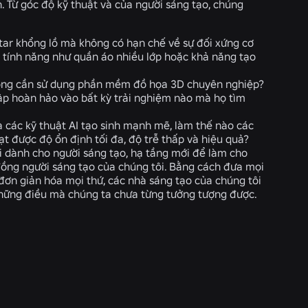
. Từ góc độ kỹ thuật và của người sáng tạo, chúng
tar khổng lồ mà không có hạn chế về sự đối xứng cơ
c tính năng như quần áo nhiều lớp hoặc khả năng tạo
không cần sử dụng phần mềm đồ họa 3D chuyên nghiệp?
p hoàn hảo vào bất kỳ trải nghiệm nào mà họ tìm
 các kỹ thuật AI tạo sinh mạnh mẽ, làm thế nào các
t được độ ổn định tối đa, độ trễ thấp và hiệu quả?
i dành cho người sáng tạo, hạ tầng mới để làm cho
 đồng người sáng tạo của chúng tôi. Bằng cách đưa mọi
ơn giản hóa mọi thứ, các nhà sáng tạo của chúng tôi
 những điều mà chúng ta chưa từng tưởng tượng được.