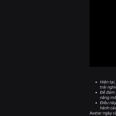
Hiện tại
trải ngh
Để đảm b
năng mới
Điều này
hành các
Avatar ngày c