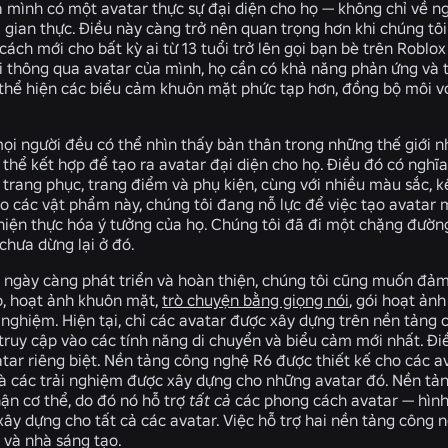
 mình có một avatar thực sự đại diện cho họ — không chỉ về ng
 gian thực. Điều này càng trở nên quan trọng hơn khi chúng tô
 cách mới cho bất kỳ ai từ 13 tuổi trở lên gọi bạn bè trên Robl
ối thông qua avatar của mình, họ cần có khả năng phản ứng và 
 thể hiện các biểu cảm khuôn mặt phức tạp hơn, đồng bộ môi với
i người đều có thể nhìn thấy bản thân trong những thế giới n
thể kết hợp để tạo ra avatar đại diện cho họ. Điều đó có nghĩa
 trang phục, trang điểm và phụ kiện, cùng với nhiều màu sắc, 
ho các vật phẩm này, chúng tôi đang nỗ lực để việc tạo avatar
hiện thực hóa ý tưởng của họ. Chúng tôi đã đi một chặng đường
chưa dừng lại ở đó.
r ngày càng phát triển và hoàn thiện, chúng tôi cũng muốn đả
p, hoạt ảnh khuôn mặt,
trò chuyện bằng giọng nói
, gói hoạt ản
 nghiệm. Hiện tại, chỉ các avatar được xây dựng trên nền tảng
truy cập vào các tính năng di chuyển và biểu cảm mới nhất. Điề
tar riêng biệt. Nền tảng công nghệ R6 được thiết kế cho các av
và các trải nghiệm được xây dựng cho những avatar đó. Nền tản
hận cơ thể, do đó nó hỗ trợ
tất cả
các phong cách avatar — hình 
ây dựng cho tất cả các avatar. Việc hỗ trợ hai nền tảng công 
n và nhà sáng tạo.