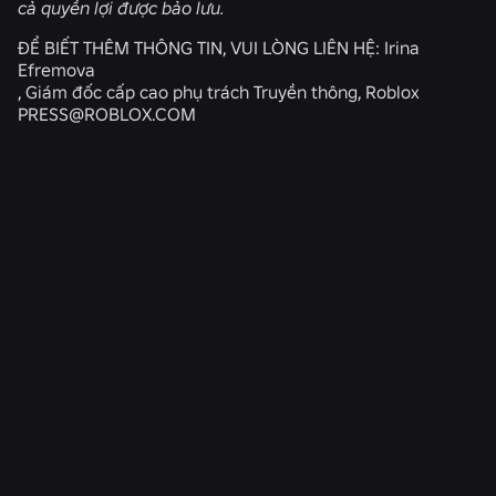
cả quyền lợi được bảo lưu.
ĐỂ BIẾT THÊM THÔNG TIN, VUI LÒNG LIÊN HỆ:
Irina
Efremova
, Giám đốc cấp cao phụ trách Truyền thông, Roblox
PRESS@ROBLOX.COM
TIN TỨC LIÊN QUAN
KỸ THUẬT
4 thg 8, 2026
Vượt ra ngoài ảnh tự sướng: Hệ thống xác