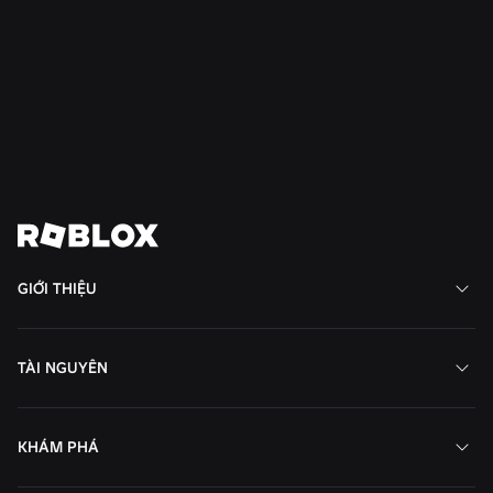
Moments: Nhiều cách hơn để khám phá trò
chơi yêu thích tiếp theo của bạn trên Roblox
Đọc thêm
Xem tất cả tin tức
GIỚI THIỆU
TÀI NGUYÊN
KHÁM PHÁ