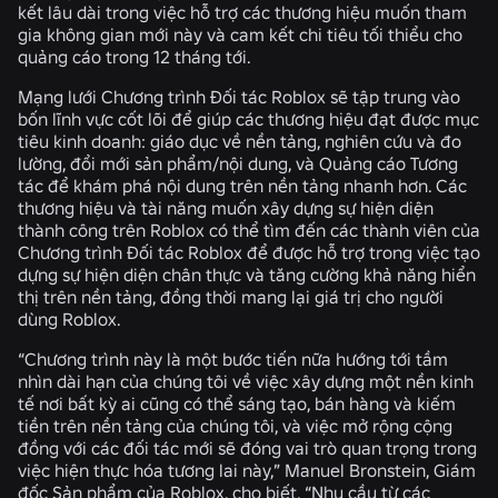
kết lâu dài trong việc hỗ trợ các thương hiệu muốn tham
gia không gian mới này và cam kết chi tiêu tối thiểu cho
quảng cáo trong 12 tháng tới.
Mạng lưới Chương trình Đối tác Roblox sẽ tập trung vào
bốn lĩnh vực cốt lõi để giúp các thương hiệu đạt được mục
tiêu kinh doanh: giáo dục về nền tảng, nghiên cứu và đo
lường, đổi mới sản phẩm/nội dung, và Quảng cáo Tương
tác để khám phá nội dung trên nền tảng nhanh hơn. Các
thương hiệu và tài năng muốn xây dựng sự hiện diện
thành công trên Roblox có thể tìm đến các thành viên của
Chương trình Đối tác Roblox để được hỗ trợ trong việc tạo
dựng sự hiện diện chân thực và tăng cường khả năng hiển
thị trên nền tảng, đồng thời mang lại giá trị cho người
dùng Roblox.
“Chương trình này là một bước tiến nữa hướng tới tầm
nhìn dài hạn của chúng tôi về việc xây dựng một nền kinh
tế nơi bất kỳ ai cũng có thể sáng tạo, bán hàng và kiếm
tiền trên nền tảng của chúng tôi, và việc mở rộng cộng
đồng với các đối tác mới sẽ đóng vai trò quan trọng trong
việc hiện thực hóa tương lai này,” Manuel Bronstein, Giám
đốc Sản phẩm của Roblox, cho biết. “Nhu cầu từ các