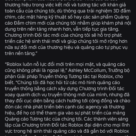
thương hiệu trong việc kết nối và tương tác với khán giả
toàn cầu của chúng tôi, dù thông qua trải nghiệm 3D đắm
chìm, các mặt hàng kỹ thuật số hay các sản phẩm Quảng
cáo Đắm chìm mới của chúng tôi nhằm giúp khám phá nội
dung trên nền tảng nhanh hơn, vẫn tiếp tục gia tăng.
Chương trình Đối tác mới của chúng tôi sẽ hỗ trợ phát
triển các hệ sinh thái mới và giúp chúng tôi mở rộng hơn
nữa sự đổi mới của thương hiệu và quảng cáo tự phục vụ
trên nền tảng.”
“Roblox luôn nỗ lực đổi mới trên mọi mặt, và quảng cáo
cũng không phải là ngoại lệ,” Ashley McCollum, Trưởng bộ
phận Giải pháp Truyền thông Tương tác tại Roblox, cho
biết. “Chúng tôi đã học hỏi từ các mô hình quảng cáo
truyền thống bằng cách xây dựng Chương trình Đối tác
xoay quanh dịch vụ truyền thông mới của mình, nhưng đã
thay đổi cục diện bằng cách hướng tới cộng đồng và chào
đón các nhà phát triển bên cạnh các agency và thương
hiệu, để họ có thể tham gia vào sự phát triển của mảng
Quảng cáo Tương tác của chúng tôi. Các thành viên sáng
lập của Chương trình Đối tác Roblox đại diện cho mọi lĩnh
vực trong hệ sinh thái quảng cáo và đã gắn bó với Roblox