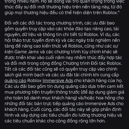
trong nhiều năm. Họ sẽ đóng vai trò quan trọng trong việc
thúc đẩy sự đổi mới thương hiệu trên nền tảng này, từ đó
giúp mọi thương hiệu đều có thể hiện diện trên Roblox."
Đối với các đối tác trong chương trình, các ưu đãi bao
gồm quyền truy cập vào các khóa đào tạo nâng cao, tài
nguyên, dữ liệu và thông tin chi tiết từ Roblox. Ví dụ, các
hội thảo trực tuyến định kỳ và các ngày trải nghiệm nền
tảng để nâng cao kiến thức về Roblox, cũng như
các sự
kiện Game Jams
và các chương trình tùy chỉnh khác sẽ
được triển khai vào cuối năm nay nhằm thúc đẩy hợp tác
và đổi mới trong cộng đồng Chương trình Đối tác Roblox.
Tất cả các đối tác cũng sẽ có quyền truy cập vào chính
sách giá minh bạch và các ưu đãi tài chính khi cung cấp
quảng cáo
Roblox
Immersive Ads
cho khách hàng của họ.
Các ưu đãi bao gồm tín dụng quảng cáo dựa trên cam kết
mua phương tiện truyền thông trước (để áp dụng giảm giá
cho toàn bộ danh mục khách hàng) và/hoặc hoa hồng cho
những đối tác bán trực tiếp quảng cáo Immersive Ads cho
khách hàng. Cuối cùng, các đối tác này sẽ góp phần định
hình và xây dựng các tiêu chuẩn đo lường thương hiệu và
các tiêu chuẩn khác cho cộng đồng rộng lớn hơn.