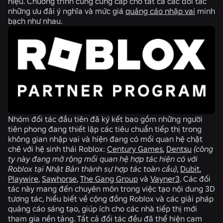
hiệu. Chương trình cũng cung cấp cho tất cả các đối tác
những ưu đãi ý nghĩa và mức giá
quảng cáo nhập vai
minh
bạch như nhau.
Nhóm đối tác đầu tiên đã ký kết bao gồm những người
tiên phong đang thiết lập các tiêu chuẩn tiếp thị trong
không gian nhập vai và hiện đang có mối quan hệ chặt
chẽ với hệ sinh thái Roblox:
Century Games
,
Dentsu
(công
ty này đang mở rộng mối quan hệ hợp tác hiện có với
Roblox tại Nhật Bản thành sự hợp tác toàn cầu)
,
Dubit
,
Playwire
,
Sawhorse
,
The Gang Group
và
Vayner3
. Các đối
tác này mang đến chuyên môn trong việc tạo nội dung 3D
tương tác, hiểu biết về cộng đồng Roblox và các giải pháp
quảng cáo sáng tạo, giúp ích cho các nhà tiếp thị mới
tham gia nền tảng. Tất cả đối tác đều đã thể hiện cam