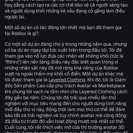
hay bằng cách tạo ra các cơ chế bảo vệ cả người sáng tạo
và người dùng khỏi những kẻ xấu đang cố gắng làm điều
ngược lại.
Một số dự án có tác động lớn nhất mà bạn đã tham gia
tại Roblox là gì?
Có một số dự án đáng chú ý trong những năm qua, nhưng
có ba dự án ngay lập tức xuất hiện trong đầu tôi. Tôi đã
tham gia vào nỗ lực đưa các nhân vật không khối (tức là
“Rthro”) lên nền tảng. Điều này đặc biệt quan trọng vì
những nhân vật này đã mở rộng khả năng của Roblox
vượt ra ngoài thẩm mỹ khối cổ điển. Một dự án khác mà
tôi được tham gia là
Layered Clothing
. Khi đó, tôi là Giám
đốc Sản phẩm Cao cấp phụ trách Avatar và Marketplace
khi chúng tôi vạch ra tầm nhìn cho Layered Clothing cách
đây gần ba năm. Chúng tôi đã trải qua nhiều lần thử
nghiệm với mục tiêu mang đến cho người dùng tính năng
mới đầy thú vị này, đồng thời làm mọi thứ có thể để đảm
bảo tất cả trải nghiệm và tùy chỉnh avatar mà cộng đồng
đã đầu tư trước đó vẫn hoạt động mượt mà nhất có thể.
Cuối cùng, tôi rất thích việc mở cửa thị trường avatar 3D
cho nội dung do người dùng tạo ra, đặc biệt vì điều này đã