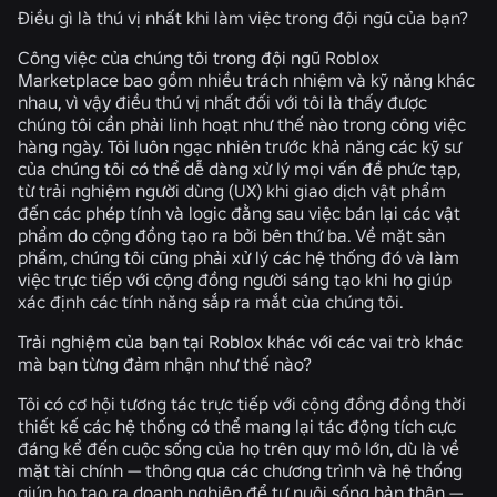
Điều gì là thú vị nhất khi làm việc trong đội ngũ của bạn?
Công việc của chúng tôi trong đội ngũ Roblox
Marketplace bao gồm nhiều trách nhiệm và kỹ năng khác
nhau, vì vậy điều thú vị nhất đối với tôi là thấy được
chúng tôi cần phải linh hoạt như thế nào trong công việc
hàng ngày. Tôi luôn ngạc nhiên trước khả năng các kỹ sư
của chúng tôi có thể dễ dàng xử lý mọi vấn đề phức tạp,
từ trải nghiệm người dùng (UX) khi giao dịch vật phẩm
đến các phép tính và logic đằng sau việc bán lại các vật
phẩm do cộng đồng tạo ra bởi bên thứ ba. Về mặt sản
phẩm, chúng tôi cũng phải xử lý các hệ thống đó và làm
việc trực tiếp với cộng đồng người sáng tạo khi họ giúp
xác định các tính năng sắp ra mắt của chúng tôi.
Trải nghiệm của bạn tại Roblox khác với các vai trò khác
mà bạn từng đảm nhận như thế nào?
Tôi có cơ hội tương tác trực tiếp với cộng đồng đồng thời
thiết kế các hệ thống có thể mang lại tác động tích cực
đáng kể đến cuộc sống của họ trên quy mô lớn, dù là về
mặt tài chính — thông qua các chương trình và hệ thống
giúp họ tạo ra doanh nghiệp để tự nuôi sống bản thân —