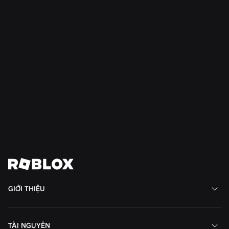
Đọc thêm
TIN TỨC
28 thg 7, 2026
Moments: Nhiều cách hơn để khám phá trò
chơi yêu thích tiếp theo của bạn trên Roblox
Đọc thêm
Xem tất cả tin tức
GIỚI THIỆU
TÀI NGUYÊN