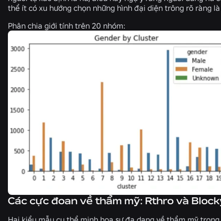
thể ít có xu hướng chọn những hình đại diện trông rõ ràng là
Phân chia giới tính trên 20 nhóm:
Các cực đoan về thẩm mỹ: Rthro và Block
Hai kiểu mẫu cụ thể minh họa sự đa dạng về thẩm mỹ trong