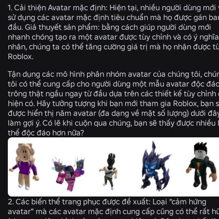
1.
Cải thiện Avatar mặc định:
Hiện tại, nhiều người dùng mới
sử dụng các avatar mặc định tiêu chuẩn mà họ được gán ba
đầu. Giả thuyết sản phẩm: bằng cách giúp người dùng mới
nhanh chóng tạo ra một avatar được tùy chỉnh và có ý nghĩa
nhân, chúng ta có thể tăng cường giá trị mà họ nhận được t
Roblox.
Tận dụng các mô hình phân nhóm avatar của chúng tôi, chú
tôi có thể cung cấp cho người dùng một mẫu avatar độc đáo
trông thật ngầu ngay từ đầu dựa trên các thiết kế tùy chỉnh
hiện có. Hãy tưởng tượng khi bạn mới tham gia Roblox, bạn 
được hiển thị năm avatar (đa dạng về mặt số lượng) dưới đâ
làm gợi ý. Có lẽ khi cuộn qua chúng, bạn sẽ thấy được nhiều 
thể độc đáo hơn nữa?
2.
Các biến thể trang phục được đề xuất:
Loại “cảm hứng
avatar” mà các avatar mặc định cung cấp cũng có thể rất h