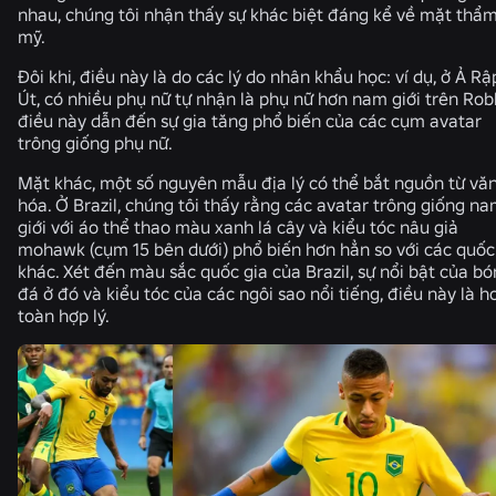
nhau, chúng tôi nhận thấy sự khác biệt đáng kể về mặt thẩ
mỹ.
Đôi khi, điều này là do các lý do nhân khẩu học: ví dụ, ở Ả Rậ
Út, có nhiều phụ nữ tự nhận là phụ nữ hơn nam giới trên Rob
điều này dẫn đến sự gia tăng phổ biến của các cụm avatar
trông giống phụ nữ.
Mặt khác, một số nguyên mẫu địa lý có thể bắt nguồn từ vă
hóa. Ở Brazil, chúng tôi thấy rằng các avatar trông giống n
giới với áo thể thao màu xanh lá cây và kiểu tóc nâu giả
mohawk (cụm 15 bên dưới) phổ biến hơn hẳn so với các quốc
khác. Xét đến màu sắc quốc gia của Brazil, sự nổi bật của b
đá ở đó và kiểu tóc của các ngôi sao nổi tiếng, điều này là h
toàn hợp lý.