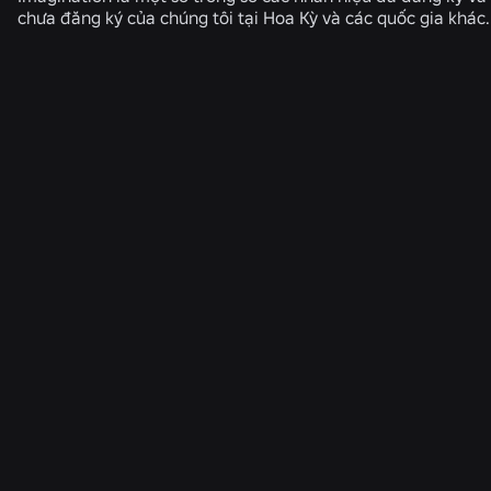
chưa đăng ký của chúng tôi tại Hoa Kỳ và các quốc gia khác.
TIN TỨC LIÊN QUAN
KỸ THUẬT
4 thg 8, 2026
Vượt ra ngoài ảnh tự sướng: Hệ thống xác
minh độ tuổi của Roblox giúp duy trì tính cập
nhật của quy trình xác minh độ tuổi như thế
nào
Đọc thêm
KỸ THUẬT
31 thg 7, 2026
Roblox Unveils New Security Research and
Tools at Black Hat and BSides Las Vegas