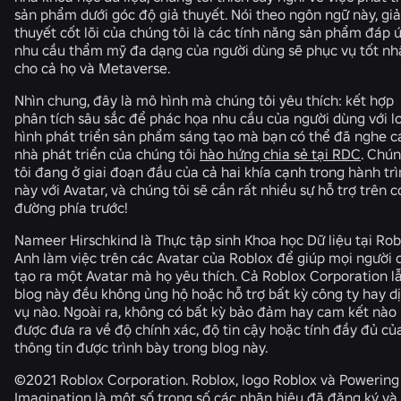
sản phẩm dưới góc độ giả thuyết. Nói theo ngôn ngữ này, giả
thuyết cốt lõi của chúng tôi là các tính năng sản phẩm đáp 
nhu cầu thẩm mỹ đa dạng của người dùng sẽ phục vụ tốt nh
cho cả họ và Metaverse.
Nhìn chung, đây là mô hình mà chúng tôi yêu thích: kết hợp
phân tích sâu sắc để phác họa nhu cầu của người dùng với l
hình phát triển sản phẩm sáng tạo mà bạn có thể đã nghe c
nhà phát triển của chúng tôi
hào hứng chia sẻ tại RDC
. Chú
tôi đang ở giai đoạn đầu của cả hai khía cạnh trong hành tr
này với Avatar, và chúng tôi sẽ cần rất nhiều sự hỗ trợ trên 
đường phía trước!
Nameer Hirschkind là Thực tập sinh Khoa học Dữ liệu tại Rob
Anh làm việc trên các Avatar của Roblox để giúp mọi người 
tạo ra một Avatar mà họ yêu thích. Cả Roblox Corporation l
blog này đều không ủng hộ hoặc hỗ trợ bất kỳ công ty hay d
vụ nào. Ngoài ra, không có bất kỳ bảo đảm hay cam kết nào
được đưa ra về độ chính xác, độ tin cậy hoặc tính đầy đủ củ
thông tin được trình bày trong blog này.
©2021 Roblox Corporation. Roblox, logo Roblox và Powering
Imagination là một số trong số các nhãn hiệu đã đăng ký và