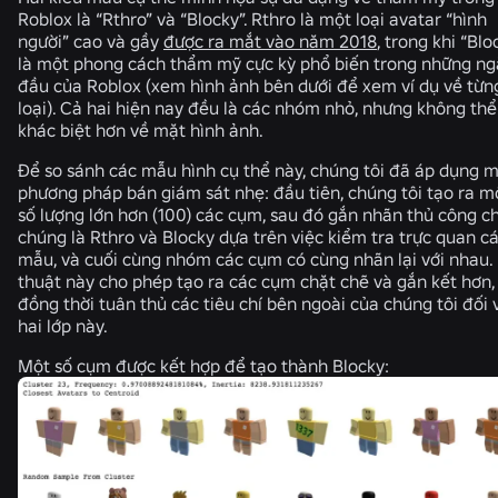
Roblox là “Rthro” và “Blocky”. Rthro là một loại avatar “hình
người” cao và gầy
được ra mắt vào năm 2018
, trong khi “Blo
là một phong cách thẩm mỹ cực kỳ phổ biến trong những ng
đầu của Roblox (xem hình ảnh bên dưới để xem ví dụ về từn
loại). Cả hai hiện nay đều là các nhóm nhỏ, nhưng không thể
khác biệt hơn về mặt hình ảnh.
Để so sánh các mẫu hình cụ thể này, chúng tôi đã áp dụng 
phương pháp bán giám sát nhẹ: đầu tiên, chúng tôi tạo ra m
số lượng lớn hơn (100) các cụm, sau đó gắn nhãn thủ công c
chúng là Rthro và Blocky dựa trên việc kiểm tra trực quan c
mẫu, và cuối cùng nhóm các cụm có cùng nhãn lại với nhau.
thuật này cho phép tạo ra các cụm chặt chẽ và gắn kết hơn,
đồng thời tuân thủ các tiêu chí bên ngoài của chúng tôi đối 
hai lớp này.
Một số cụm được kết hợp để tạo thành Blocky: