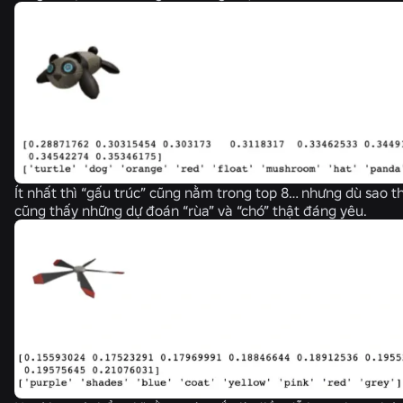
Ít nhất thì “gấu trúc” cũng nằm trong top 8… nhưng dù sao th
cũng thấy những dự đoán “rùa” và “chó” thật đáng yêu.