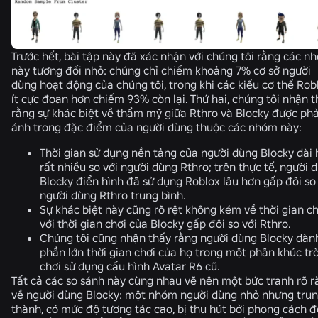
Trước hết, bài tập này đã xác nhận với chúng tôi rằng các n
này tương đối nhỏ: chúng chỉ chiếm khoảng 7% cơ sở người
dùng hoạt động của chúng tôi, trong khi các kiểu cơ thể Rob
ít cực đoan hơn chiếm 93% còn lại. Thứ hai, chúng tôi nhận 
rằng sự khác biệt về thẩm mỹ giữa Rthro và Blocky được ph
ánh trong đặc điểm của người dùng thuộc các nhóm này:
Thời gian sử dụng nền tảng của người dùng Blocky dài
rất nhiều so với người dùng Rthro; trên thực tế, người 
Blocky điển hình đã sử dụng Roblox lâu hơn gấp đôi so
người dùng Rthro trung bình.
Sự khác biệt này cũng rõ rệt không kém về thời gian ch
với thời gian chơi của Blocky gấp đôi so với Rthro.
Chúng tôi cũng nhận thấy rằng người dùng Blocky dàn
phần lớn thời gian chơi của họ trong một phân khúc tr
chơi sử dụng cấu hình Avatar R6 cũ.
Tất cả các so sánh này cùng nhau vẽ nên một bức tranh rõ r
về người dùng Blocky: một nhóm người dùng nhỏ nhưng tru
thành, có mức độ tương tác cao, bị thu hút bởi phong cách đ