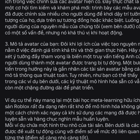
ích trong việc chỉnh sửa các avatar hiện có. Đây thực chất là
một cơ hội tìm kiếm và khám phá mới: trình bày các mẫu av
đã được chỉnh sửa nhiều cho người dùng để khơi dậy trí tưở
tượng của họ, dựa trên sự tương đồng hoặc khác biệt. Luồng
người dùng của nguyên mẫu của chúng tôi (xem bên dưới) c
có một số vấn đề, nhưng nó khá thú vị khi hoạt động.
3.
Mô tả avatar của bạn:
Đôi khi lợi ích của việc tạo nguyên
nằm ở việc đánh giá tính khả thi và thời gian thực hiện. Hãy
xét ý tưởng đầy tham vọng là biến một truy vấn tiếng Anh c
người dùng thành một avatar được trang bị tự động. Một bư
tiến trong hướng này là gắn nhãn các tài sản avatar bằng cá
mô tả thông qua thuật toán. Tuy nhiên, như bạn có thể thấy
trong các ví dụ bên dưới, các kỹ thuật mô hình hóa sẵn có v
còn một chặng đường dài để phát triển.
Ví dụ cụ thể này mang lại một bài học meta-learning hữu ích:
sản Roblox
rất
đa dạng nên rất khó để mô hình hóa không g
một cách chính xác ngay cả khi sử dụng các mạng đã được 
luyện sẵn và hàng chục nghìn mẫu huấn luyện.
Mỗi ví dụ chứa một hình thu nhỏ của tài sản. Bên dưới là các
được đề xuất tự động cùng với điểm số về mức độ liên quan
từng thẻ (điểm số càng nhỏ càng tốt).