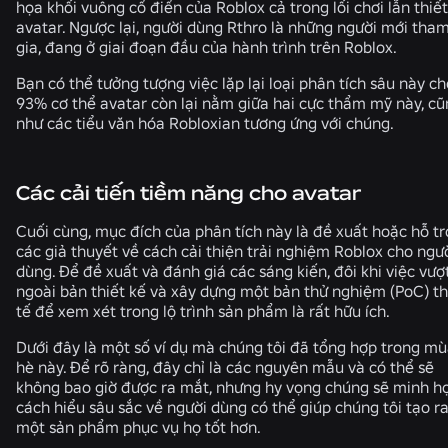
họa khối vuông cổ điển của Roblox cả trong lối chơi lẫn thiết
avatar. Ngược lại, người dùng Rthro là những người mới tha
gia, đang ở giai đoạn đầu của hành trình trên Roblox.
Bạn có thể tưởng tượng việc lặp lại loại phân tích sâu này ch
93% cơ thể avatar còn lại nằm giữa hai cực thẩm mỹ này, c
như các tiểu văn hóa Robloxian tương ứng với chúng.
Các cải tiến tiềm năng cho avatar
Cuối cùng, mục đích của phân tích này là đề xuất hoặc hỗ tr
các giả thuyết về cách cải thiện trải nghiệm Roblox cho ngư
dùng. Để đề xuất và đánh giá các sáng kiến, đôi khi việc vượ
ngoài bản thiết kế và xây dựng một bản thử nghiệm (PoC) t
tế để xem xét trong lộ trình sản phẩm là rất hữu ích.
Dưới đây là một số ví dụ mà chúng tôi đã tổng hợp trong m
hè này. Để rõ ràng, đây chỉ là các nguyên mẫu và có thể sẽ
không bao giờ được ra mắt, nhưng hy vọng chúng sẽ minh h
cách hiểu sâu sắc về người dùng có thể giúp chúng tôi tạo r
một sản phẩm phục vụ họ tốt hơn.