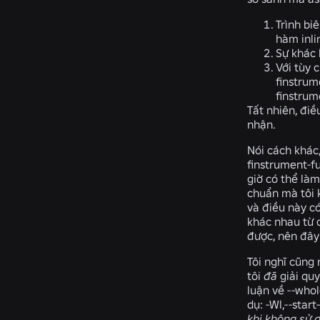
Trình bi
hàm inli
Sự khác 
Với tùy 
finstrum
finstrum
Tất nhiên, điề
nhận.
Nói cách khác
finstrument-f
giờ có thể là
chuẩn mà tôi k
và điều này c
khác nhau từ 
được, nên đây
Tôi nghĩ cũng 
tôi
đã
giải quy
luận về
--whol
dụ:
-Wl,--star
khi không sử 