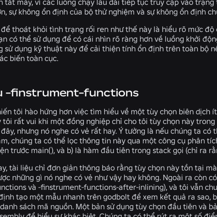
h tắt máy, vì các luồng chạy lâu dài tiếp tục truy cập vào trạn
hơn, sự không ổn định của bộ thử nghiệm và sự không ổn định c
để thoát khỏi tình trạng rối ren như thế này là hiểu rõ mức độ c
n có thể sử dụng để có cái nhìn rõ ràng hơn về luồng khởi độn
g sử dụng kỹ thuật này để cải thiện tính ổn định trên toàn bộ 
ác biến toàn cục.
ệu -finstrument-functions
iến tôi hào hứng hơn việc tìm hiểu về một tùy chọn biên dịch í
y tôi rất vui khi một đồng nghiệp chỉ cho tôi tùy chọn này trong 
đây, nhưng nó nghe có vẻ rất hay. Ý tưởng là nếu chúng ta có t
àm, chúng ta có thể lọc thông tin này qua một công cụ phân tí
ện trước main(), và b) là hàm đầu tiên trong stack gọi (chỉ ra r
y, tài liệu chỉ đơn giản thông báo rằng tùy chọn này tồn tại m
ược những gì nó nghe có vẻ như vậy hay không. Ngoài ra còn có
unctions
và
-finstrument-functions-after-inlining
), và tôi vẫn c
t định tạo một mẫu nhanh trên godbolt để xem kết quả ra sao,
danh sách mã nguồn. Một bản sử dụng tùy chọn đầu tiên và bản 
sembly để hiểu sự khác biệt. Chúng ta có thể rút ra một số đi