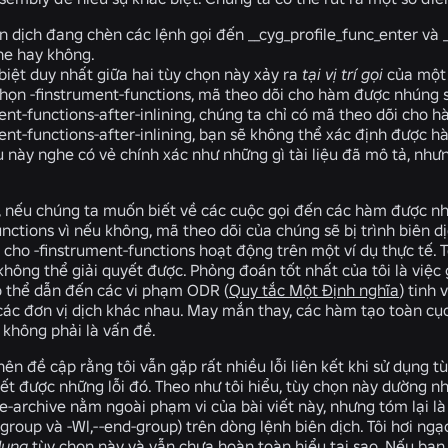
ên dịch đang chèn các lệnh gọi đến
__cyg_profile_func_enter
và
ne hay không.
biệt duy nhất giữa hai tùy chọn này xảy ra
tại vị trí gọi
của một 
chọn
-finstrument-functions
, mã theo dõi cho hàm được nhúng sẽ
ent-functions-after-inlining
, chúng ta chỉ có mã theo dõi cho h
ent-functions-after-inlining,
bạn sẽ không thể xác định được h
u này nghe có vẻ chính xác như những gì tài liệu đã mô tả, như
, nếu chúng ta muốn biết về các cuộc gọi đến các hàm được nh
unctions
vì nếu không, mã theo dõi của chúng sẽ bị trình biên dị
m cho
-finstrument-functions
hoạt động trên một ví dụ thực tế. Tô
hông thể giải quyết được. Phỏng đoán tốt nhất của tôi là việc g
ó thể dẫn đến các vi phạm ODR (
Quy tắc Một Định nghĩa
) tinh 
các đơn vị dịch khác nhau. May mắn thay, các hàm tạo toàn cụ
 không phải là vấn đề.
nên đề cập rằng tôi vẫn gặp rất nhiều lỗi liên kết khi sử dụng 
ết được những lỗi đó. Theo như tôi hiểu, tùy chọn này dường n
e-archive
nằm ngoài phạm vi của bài viết này, nhưng tóm lại là
t-group
và
-Wl,--end-group
) trên dòng lệnh biên dịch. Tôi hơi ng
dụng
tùy chọn này và vẫn chưa hoàn toàn hiểu tại sao. Nếu bạn b