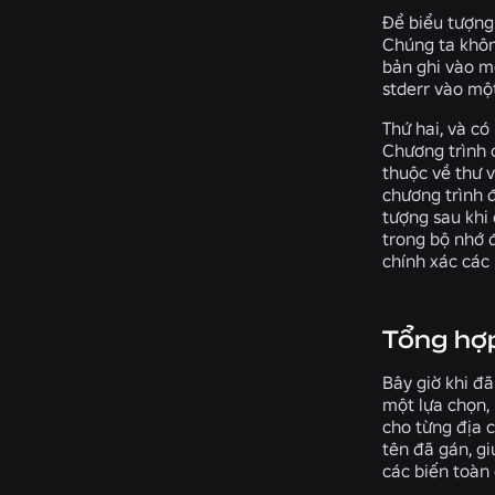
Để biểu tượng 
Chúng ta khôn
bản ghi vào mộ
stderr vào một
Thứ hai, và có
Chương trình c
thuộc về thư v
chương trình đ
tượng sau khi 
trong bộ nhớ 
chính xác các
Tổng hợp
Bây giờ khi đã
một lựa chọn,
cho từng địa c
tên đã gán, g
các biến toàn