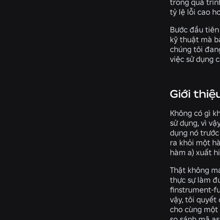
trong quá trìn
tỷ lệ lỗi cao 
Bước đầu tiên 
kỹ thuật mà bạ
chúng tôi đan
việc sử dụng c
Giới thi
Không có gì kh
sử dụng, vì vậ
dụng nó trước 
ra khỏi một h
hàm a) xuất hi
Thật không ma
thực sự làm đ
finstrument-f
vậy, tôi quyế
cho cùng một 
so sánh mã as