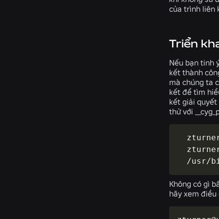
của trình liên 
Triển kh
Nếu bạn tinh 
kết thành côn
mà chúng ta c
kết để tìm hi
kết giải quyết
thử với
__cyg_
  zturne
  zturne
  /usr/b
Không có gì bấ
hãy xem điều 