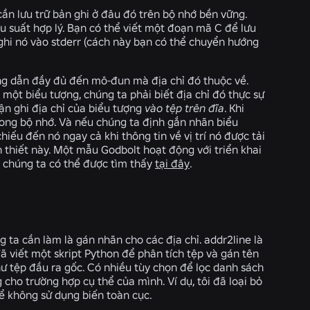
cần lưu trữ bản ghi ở đâu đó trên bộ nhớ bền vững.
u suất hợp lý. Bạn có thể viết một đoạn mã C để lưu
 ghi nó vào stderr (cách này bạn có thể chuyển hướng
ường dẫn đầy đủ đến mô-đun mà địa chỉ đó thuộc về.
 một biểu tượng, chúng ta phải biết địa chỉ đó thực sự
hận ghi địa chỉ của biểu tượng
vào tệp trên đĩa
. Khi
trong bộ nhớ. Và nếu chúng ta định gắn nhãn biểu
ếu đến nó ngay cả khi thông tin về vị trí nó được tải
 thiết này. Một mẫu Godbolt hoạt động với triển khai
 chúng ta có thể được tìm thấy
tại đây
.
ng ta cần làm là gán nhãn cho các địa chỉ.
addr2line
là
đã viết một skript Python để phân tích tệp và gán tên
hư tệp đầu ra gốc. Có nhiều tùy chọn để lọc danh sách
ho trường hợp cụ thể của mình. Ví dụ, tôi đã loại bỏ
để không sử dụng biến toàn cục.