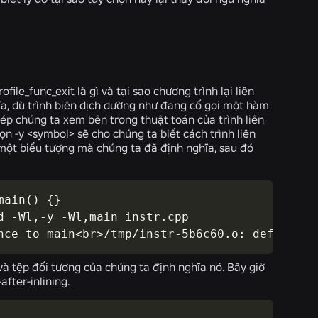
rofile_func_exit
là gì và tại sao chương trình lại liên
a, dù trình biên dịch dường như đang cố gọi một hàm
ép chúng ta xem bên trong thuật toán của trình liên
ọn -y <symbol>
sẽ cho chúng ta biết cách trình liên
 một biểu tượng mà chúng ta đã định nghĩa, sau đó
ain() {}

 -Wl,-y -Wl,main instr.cpp

nce to main<br>/tmp/instr-5b6c60.o: definitio
và tệp đối tượng của chúng ta định nghĩa nó. Bây giờ
after-inlining
.