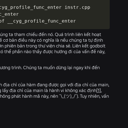
yg_profile_func_enter instr.cpp

_enter

of __cyg_profile_func_enter
húng ta tham chiếu đến nó. Quá trình liên kết hoạt
ề cơ bản điều này có nghĩa là nếu chúng ta tự định
n phiên bản trong thư viện chia sẻ. Liên kết godbolt
n có thể phần nào thấy được hướng đi của vấn đề này,
ương trình. Chúng ta muốn dừng lại ngay khi đến
nh địa chỉ của hàm đang được gọi với địa chỉ của main,
g lấy địa chỉ của main là hành vi không xác định[
1
],
hông phát hành mã này, nên ¯\_(ツ)_/¯). Tuy nhiên, vấn