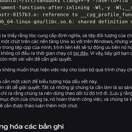
ubuntu:~/src/sandbox$ clang++-9 -fuse-ld=lld

rument-functions-after-inlining -Wl,-y -Wl,__c
nstr-8157b3.o: reference to __cyg_profile_func
86_64-linux-gnu/libc.so.6: shared definition 
 ta thấy rằng libc cung cấp định nghĩa, và tệp đối tượng của c
 một chút trên các nền tảng Unix so với trên Windows, nhưng v
trong tệp cpp của mình, trình liên kết sẽ tự động ưu tiên nó hơ
không có đầu ra thời gian chạy có
tại đây
. Vì vậy, bây giờ bạ
còn một vài vấn đề cần giải quyết.
 không muốn thực hiện việc này cho toàn bộ quá trình chạy ch
 cần một cách để biểu tượng hóa dấu vết này.
n rất dễ giải quyết. Tất cả những gì chúng ta cần làm là so sá
chỉ ra rằng chúng ta nên dừng theo dõi từ đó trở đi. (Lưu ý rằn
mục đích của chúng ta, nó hoàn thành công việc, và chúng ta k
 lẽ cần được thảo luận thêm một chút.
ng hóa các bản ghi