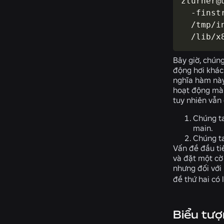
zturner@
  -finst
  /tmp/i
  /lib/x
Bây giờ, chúng
động hơi khác
nghĩa hàm này 
hoạt động mà 
tuy nhiên vẫn 
Chúng ta
main.
Chúng ta
Vấn đề đầu tiê
và đặt một cờ 
nhưng đối với 
đề thứ hai có
Biểu tượ