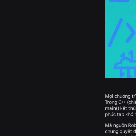
Mọi chương tr
Trong C++ (ch
main() kết thú
phức tạp khó h
Mã nguồn Robl
chúng quyết đị