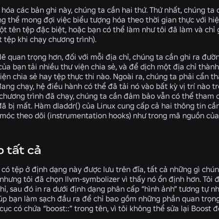
hóa các bản ghi này, chúng ta cần hai thứ. Thứ nhất, chúng ta 
g thể mong đợi việc biểu tượng hóa theo thời gian thực với hiệ
t tên tệp đặc biệt, hoặc bạn có thể làm như tôi đã làm và chỉ
 tệp khi chạy chương trình).
 lẽ quan trọng hơn, đối với mỗi địa chỉ, chúng ta cần ghi ra đ
ủa bạn tải nhiều thư viện chia sẻ, và để dịch một địa chỉ thành
iện chia sẻ hay tệp thực thi nào. Ngoài ra, chúng ta phải cẩn t
ang chạy, hệ điều hành có thể đã tải nó vào bất kỳ vị trí nào 
chương trình đã chạy, chúng ta cần đảm bảo vẫn có thể tham chi
đã bị mất. Hàm
dladdr()
của Linux cung cấp cả hai thông tin cần
 móc theo dõi (instrumentation hooks) như trong mã nguồn của
 tất cả
 có tệp ở định dạng này được lưu trên đĩa, tất cả những gì chú
 nhưng tôi đã chọn
llvm-symbolizer
vì thấy nó ổn định hơn. Tôi 
hỉ, sau đó in ra dưới định dạng phân cấp “hình ảnh” tương tự n
iúp bạn làm sạch đầu ra để chỉ bao gồm những phần quan trọng c
 cục có chứa
“boost::”
trong tên, vì tôi không thể sửa lại Boost 