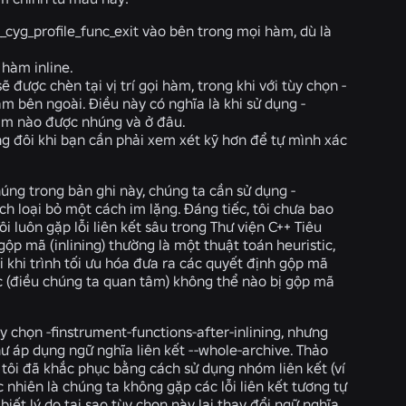
__cyg_profile_func_exit
vào bên trong mọi hàm, dù là
hàm inline.
 được chèn tại vị trí gọi hàm, trong khi với tùy chọn
-
àm bên ngoài. Điều này có nghĩa là khi
sử dụng -
àm nào được nhúng và ở đâu.
ng đôi khi bạn cần phải xem xét kỹ hơn để tự mình xác
úng trong bản ghi này, chúng ta cần sử dụng
-
ch loại bỏ một cách im lặng. Đáng tiếc, tôi chưa bao
i luôn gặp lỗi liên kết sâu trong Thư viện C++ Tiêu
ộp mã (inlining) thường là một thuật toán heuristic,
vi khi trình tối ưu hóa đưa ra các quyết định gộp mã
c (điều chúng ta quan tâm) không thể nào bị gộp mã
tùy chọn
-finstrument-functions-after-inlining
, nhưng
hư áp dụng ngữ nghĩa liên kết
--whole-archive
. Thảo
 tôi đã khắc phục bằng cách sử dụng nhóm liên kết (ví
ạc nhiên là chúng ta không gặp các lỗi liên kết tương tự
iết lý do tại sao tùy chọn này lại thay đổi ngữ nghĩa