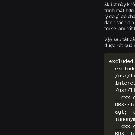
Skript này khô
trình mất hơn 
lý do gì để ch
danh sách địa 
tôi sẽ làm tố
Vậy sau tất cả
được kết quả n
excluded
  exclud
  /usr/l
  Intere
  /usr/l
  __cxx_
  RBX::I
  &gt;__
  (anony
  __cxx_
  RBX::I