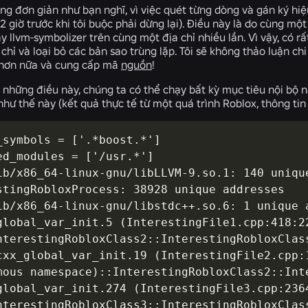
ng đơn giản như bạn nghĩ, vì việc quét từng dòng và gán ký hi
2 giờ trước khi tôi buộc phải dừng lại). Điều này là do cùng một
ạy llvm-symbolizer trên cùng một địa chỉ nhiều lần. Vì vậy, có r
chỉ và loại bỏ các bản sao trùng lặp. Tôi sẽ không thảo luận chi
t hơn nữa và cung cấp mã
nguồn
!
 những điều này, chúng ta có thể chạy bất kỳ mục tiêu nội bộ n
hư thế này (kết quả thực tế từ một quá trình Roblox, thông tin 
_symbols = ['.*boost.*']

ed_modules = ['/usr.*']

ib/x86_64-linux-gnu/libLLVM-9.so.1: 140 unique
stingRobloxProcess: 38928 unique addresses

ib/x86_64-linux-gnu/libstdc++.so.6: 1 unique 
global_var_init.5 (InterestingFile1.cpp:418:22
nterestingRobloxClass2::InterestingRobloxClass
cxx_global_var_init.19 (InterestingFile2.cpp:1
mous namespace)::InterestingRobloxClass2::Int
global_var_init.274 (InterestingFile3.cpp:2364
nterestingRobloxClass3::InterestingRobloxClas