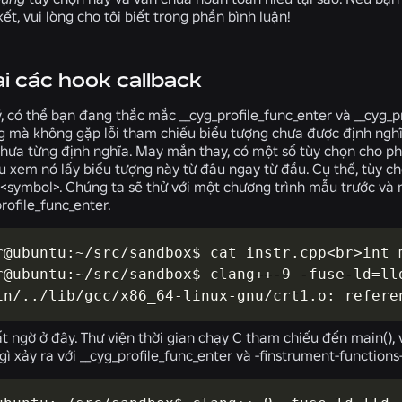
kết, vui lòng cho tôi biết trong phần bình luận!
ai các hook callback
ý, có thể bạn đang thắc mắc
__cyg_profile_func_enter
và
__cyg_p
g mà không gặp lỗi tham chiếu biểu tượng chưa được định nghĩ
hưa từng định nghĩa. May mắn thay, có một số tùy chọn cho ph
ểu xem nó lấy biểu tượng này từ đâu ngay từ đầu. Cụ thể,
tùy ch
<symbol>
. Chúng ta sẽ thử với một chương trình mẫu trước và
profile_func_enter
.
r@ubuntu:~/src/sandbox$ cat instr.cpp<br>int m
r@ubuntu:~/src/sandbox$ clang++-9 -fuse-ld=lld
in/../lib/gcc/x86_64-linux-gnu/crt1.o: refere
t ngờ ở đây. Thư viện thời gian chạy C tham chiếu đến main(), 
gì xảy ra với
__cyg_profile_func_enter
và
-finstrument-functions-