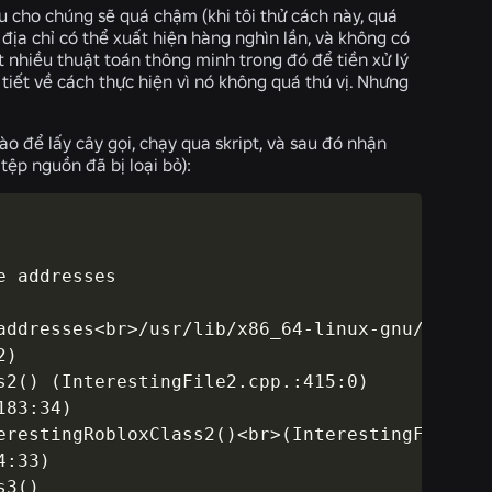
ệu cho chúng sẽ quá chậm (khi tôi thử cách này, quá
 địa chỉ có thể xuất hiện hàng nghìn lần, và không có
ất nhiều thuật toán thông minh trong đó để tiền xử lý
 tiết về cách thực hiện vì nó không quá thú vị. Nhưng
ào để lấy cây gọi, chạy qua skript, và sau đó nhận
tệp nguồn đã bị loại bỏ):
 addresses

addresses<br>/usr/lib/x86_64-linux-gnu/libc++
)

2() (InterestingFile2.cpp.:415:0)

83:34)

erestingRobloxClass2()<br>(InterestingFile2.cp
:33)

s3()