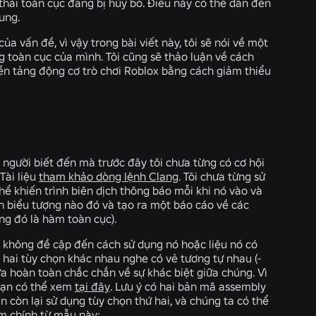
g thái toàn cục đang bị hủy bỏ. Điều này có thể dẫn đến
hung.
ủa vấn đề, vì vậy trong bài viết này, tôi sẽ nói về một
g toàn cục của mình. Tôi cũng sẽ thảo luận về cách
nền tảng động cơ trò chơi Roblox bằng cách giảm thiểu
t người biết đến mà trước đây tôi chưa từng có cơ hội
Tài liệu
tham khảo dòng lệnh Clang
. Tôi chưa từng sử
hể khiến trình biên dịch thông báo mỗi khi nó vào và
ch biểu tượng nào đó và tạo ra một báo cáo về các
ằng đó là hàm toàn cục).
à không đề cập đến cách sử dụng nó hoặc liệu nó có
 hai tùy chọn khác nhau nghe có vẻ tương tự nhau (
-
hưa hoàn toàn chắc chắn về sự khác biệt giữa chúng. Vì
 bạn có thể xem
tại đây
. Lưu ý có hai bản mã assembly
còn lại sử dụng tùy chọn thứ hai, và chúng ta có thể
ểm chính từ mẫu này: