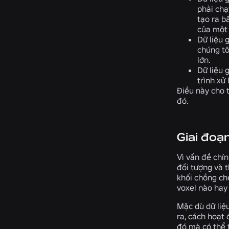
phải chạ
tạo ra b
của một 
Dữ liệu 
chúng tô
lớn.
Dữ liệu 
trình xử 
Điều này cho 
đó.
Giai đoạ
Vì vấn đề chí
đối tượng và t
khối chồng ché
voxel nào hay
Mặc dù dữ liệ
ra, cách hoạt
đó mà có thể t