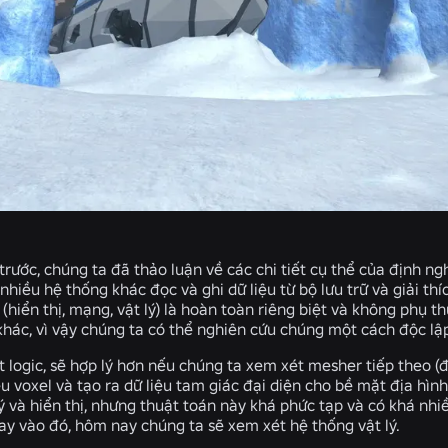
trước, chúng ta đã thảo luận về các chi tiết cụ thể của định ngh
 nhiều hệ thống khác đọc và ghi dữ liệu từ bộ lưu trữ và giải t
(hiển thị, mạng, vật lý) là hoàn toàn riêng biệt và không phụ t
khác, vì vậy chúng ta có thể nghiên cứu chúng một cách độc lậ
 logic, sẽ hợp lý hơn nếu chúng ta xem xét mesher tiếp theo (
u voxel và tạo ra dữ liệu tam giác đại diện cho bề mặt địa hình 
ý và hiển thị, nhưng thuật toán này khá phức tạp và có khá nhiề
ay vào đó, hôm nay chúng ta sẽ xem xét hệ thống vật lý.