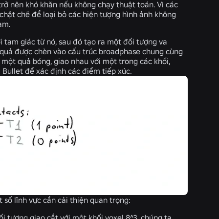
 trở nên khó khăn nếu không chạy thuật toán. Vì các
p chặt chẽ để loại bỏ các hiện tượng hình ảnh không
ạm.
i tam giác từ nó, sau đó tạo ra một đối tượng va
 quả được chèn vào cấu trúc broadphase chung cùng
ư một quả bóng, giao nhau với một trong các khối,
 Bullet để xác định các điểm tiếp xúc.
số lĩnh vực cần cải thiện quan trọng:
ối tượng giao cắt với một khối voxel 8^3, chúng ta