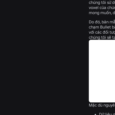
chúng tôi sử d
voxel của chún
mong muốn, do
Do đó, bản mẫu
chạm Bullet b
với các đối tư
chúng tôi sẽ t
Mặc dù nguyên
Dữ liệu 