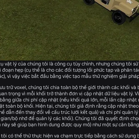
ụ vật lý của chúng tôi là công cụ tùy chỉnh, nhưng chúng tôi 
 đoạn hẹp (cụ thể là cho các đối tượng lồi phức tạp và phân tác
c), vì vậy việc bắt đầu bằng việc tạo mẫu thử nghiệm giải pháp 
ưu trữ voxel, chúng tôi chia toàn bộ thế giới thành các khối và
uan trọng vì mỗi khối trở thành đơn vị cập nhật dữ liệu vật lý. V
 bằng giữa chi phí cập nhật (nếu khối quá lớn, mỗi lần cập nhật 
t toàn bộ khối. Hiện tại, chúng tôi giả định rằng cập nhật theo
hể dẫn đến thay đổi về cấu trúc lưới kết quả) và chi phí quản lý
 gian/bộ nhớ để quản lý các khối). Chúng tôi đã quyết định chọ
u này sẽ giúp bạn hình dung được quy mô) như một sự cân bằng 
tôi có thể thử thực hiện va chạm trực tiếp bằng cách sử dụng b