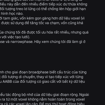
 điều này dẫn đến nhiều điểm tiếp xúc dư thừa không
ối tượng treo lơ lửng có thể chồng lên hộp giới hạn
 hình học nào.
lưới tam giác, vốn kém gọn gàng hơn dữ liệu voxel (vì
llet được sử dụng để tăng tốc va chạm, vốn cũng khá
của chúng tôi đã được tối ưu hóa rất nhiều, nhưng quá
với việc tạo lưới).
ase và narrowphase. Hãy xem chúng tôi đã làm gì ở
ịnh cho giai đoạn broadphase biết cấu trúc của từng
 đối tượng di chuyển, thay vì tạo tiếp xúc với từng
u AABB của đối tượng có giao cắt với bất kỳ dữ liệu
ểu tác động bộ nhớ của dữ liệu giai đoạn rộng. Ngoài
ạo ra từ một voxel không nằm hoàn toàn trong voxel
ra cả các voxel lân cận. Để mọi thứ hoạt động hiệu