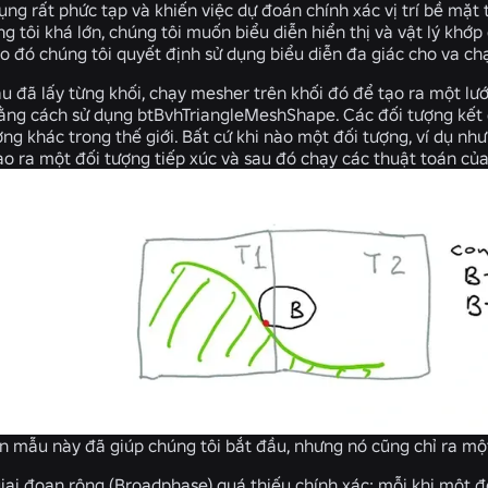
ụng rất phức tạp và khiến việc dự đoán chính xác vị trí bề mặt
g tôi khá lớn, chúng tôi muốn biểu diễn hiển thị và vật lý khớ
 đó chúng tôi quyết định sử dụng biểu diễn đa giác cho va ch
 đã lấy từng khối, chạy mesher trên khối đó để tạo ra một lướ
ằng cách sử dụng btBvhTriangleMeshShape. Các đối tượng kết
ợng khác trong thế giới. Bất cứ khi nào một đối tượng, ví dụ nh
ạo ra một đối tượng tiếp xúc và sau đó chạy các thuật toán của
 mẫu này đã giúp chúng tôi bắt đầu, nhưng nó cũng chỉ ra một 
giai đoạn rộng (Broadphase) quá thiếu chính xác
: mỗi khi một đ