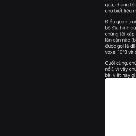
quả, chúng tôi
cho biết liệu
Điều quan trọn
bộ địa hình qu
chúng tôi xấp 
lân cận nào (b
được gọi là di
voxel 10^3 và 
Cuối cùng, chú
nổi), vì vậy c
bài viết này g