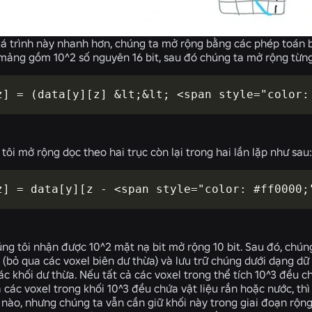
 trình này nhanh hơn, chúng ta mở rộng bằng các phép toán bit.
mảng gồm 10^2 số nguyên 16 bit, sau đó chúng ta mở rộng từn
z] = (data[y][z] &lt;&lt; <span style="color:
tôi mở rộng dọc theo hai trục còn lại trong hai lần lặp như sau:
z] = data[y][z - <span style="color: #ff0000;
úng tôi nhận được 10^2 mặt nạ bit mở rộng 10 bit. Sau đó, chúng
 (bỏ qua các voxel biên dư thừa) và lưu trữ chúng dưới dạng dữ 
ác khối dư thừa. Nếu tất cả các voxel trong thể tích 10^3 đều c
ả các voxel trong khối 10^3 đều chứa vật liệu rắn hoặc nước, th
 nào, nhưng chúng ta vẫn cần giữ khối này trong giai đoạn rộng