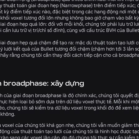
y thuật toán giai đoạn hẹp (Narrowphase) trên điểm tiếp xúc;
ất kỳ điểm tiếp xúc nào, đặc biệt trong các hang động nơi một đ
khối voxel tương đối lớn nhưng không bao giờ chạm vào bất kỳ
giai đoạn hẹp quá lớn
: đối với mỗi khối, chúng tôi phải lưu trữ 
i cần lưu trữ vị trí/chỉ số đỉnh), cùng với cấu trúc BVH của Bu
giai đoạn hẹp quá chậm để tạo ra
: mặc dù thuật toán tạo lưới 
lý lưới kết quả của Bullet tương đối chậm (chậm hơn tới 3 lần so 
thấy rằng chúng tôi cần thay đổi cách tiếp cận cho cả broadph
n broadphase: xây dựng
nh của giai đoạn broadphase là độ chính xác, chúng tôi quyết đ
hực hiện loại bỏ sớm dựa trên dữ liệu voxel thực tế. Mỗi khi một
o, chúng tôi sẽ kiểm tra dữ liệu voxel trong khối đó để xem liệ
 không.
u voxel của chúng tôi khá gọn nhẹ, chúng tôi vẫn muốn giảm thi
 động của thuật toán tạo lưới của chúng tôi là hình học được t
ràn sang các voxel lân cận, do đó chúng tôi thực sự cần kiểm t