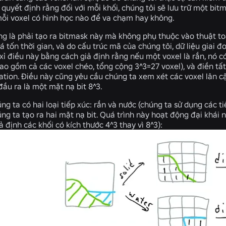
 quyết định rằng đối với mỗi khối, chúng tôi sẽ lưu trữ một bit
 mỗi voxel có hình học nào để va chạm hay không.
g là phải tạo ra bitmask này mà không phụ thuộc vào thuật toán
á tốn thời gian, và do cấu trúc mã của chúng tôi, dữ liệu giai đo
xỉ điều này bằng cách giả định rằng nếu một voxel là rắn, nó có
ao gồm cả các voxel chéo, tổng cộng 3^3=27 voxel), và điền tất
lation. Điều này cũng yêu cầu chúng ta xem xét các voxel lân 
đầu ra là một mặt nạ bit 8^3.
ng ta có hai loại tiếp xúc: rắn và nước (chúng ta sử dụng các t
húng ta tạo ra hai mặt nạ bit. Quá trình này hoạt động đại khái n
iả định các khối có kích thước 4^3 thay vì 8^3):