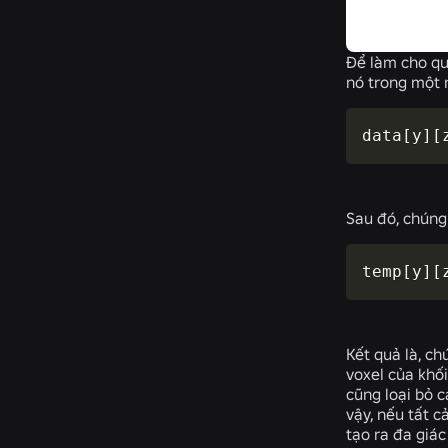
Để làm cho quá
nó trong một 
data[y][
Sau đó, chúng 
temp[y][
Kết quả là, ch
voxel của khối
cũng loại bỏ c
vậy, nếu tất c
tạo ra đa giác