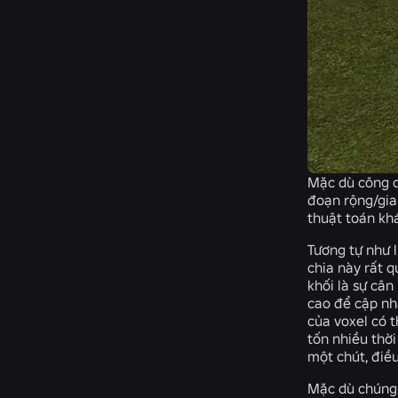
Mặc dù công c
đoạn rộng/giai
thuật toán khá
Tương tự như l
chia này rất q
khối là sự cân
cao để cập nhậ
của voxel có t
tốn nhiều thời
một chút, điề
Mặc dù chúng 