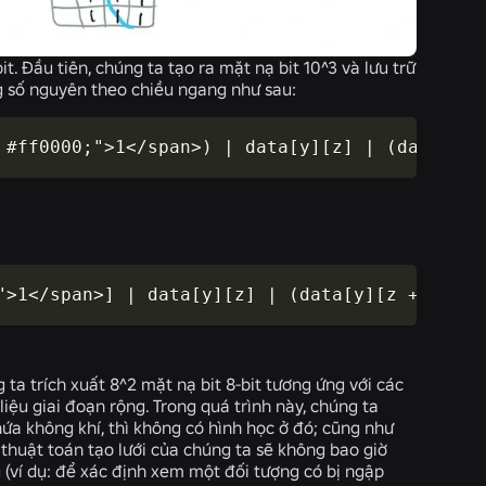
 Đầu tiên, chúng ta tạo ra mặt nạ bit 10^3 và lưu trữ
g số nguyên theo chiều ngang như sau:
 #ff0000;">1</span>) | data[y][z] | (data[y][
">1</span>] | data[y][z] | (data[y][z + <span
 ta trích xuất 8^2 mặt nạ bit 8-bit tương ứng với các
liệu giai đoạn rộng. Trong quá trình này, chúng ta
hứa không khí, thì không có hình học ở đó; cũng như
ì thuật toán tạo lưới của chúng ta sẽ không bao giờ
 (ví dụ: để xác định xem một đối tượng có bị ngập