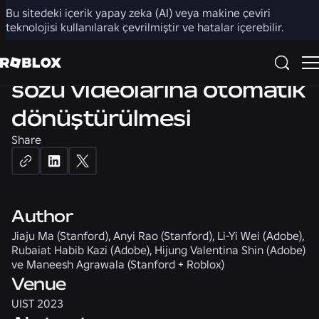
HUMAN COMPUTER INTERACTION
Bu sitedeki içerik yapay zeka (AI) veya makine çeviri
teknolojisi kullanılarak çevrilmiştir ve hatalar içerebilir.
Müzik videolarının şarkı
sözü videolarına otomatik
dönüştürülmesi
Share
Author
Jiaju Ma (Stanford), Anyi Rao (Stanford), Li-Yi Wei (Adobe),
Rubaiat Habib Kazi (Adobe), Hijung Valentina Shin (Adobe)
ve Maneesh Agrawala (Stanford + Roblox)
Venue
UIST 2023