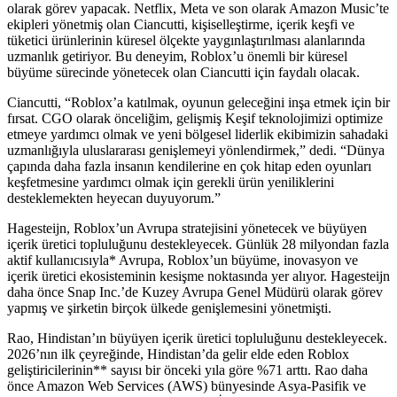
olarak görev yapacak. Netflix, Meta ve son olarak Amazon Music’te
ekipleri yönetmiş olan Ciancutti, kişiselleştirme, içerik keşfi ve
tüketici ürünlerinin küresel ölçekte yaygınlaştırılması alanlarında
uzmanlık getiriyor. Bu deneyim, Roblox’u önemli bir küresel
büyüme sürecinde yönetecek olan Ciancutti için faydalı olacak.
Ciancutti, “Roblox’a katılmak, oyunun geleceğini inşa etmek için bir
fırsat. CGO olarak önceliğim, gelişmiş Keşif teknolojimizi optimize
etmeye yardımcı olmak ve yeni bölgesel liderlik ekibimizin sahadaki
uzmanlığıyla uluslararası genişlemeyi yönlendirmek,” dedi. “Dünya
çapında daha fazla insanın kendilerine en çok hitap eden oyunları
keşfetmesine yardımcı olmak için gerekli ürün yeniliklerini
desteklemekten heyecan duyuyorum.”
Hagesteijn, Roblox’un Avrupa stratejisini yönetecek ve büyüyen
içerik üretici topluluğunu destekleyecek. Günlük 28 milyondan fazla
aktif kullanıcısıyla* Avrupa, Roblox’un büyüme, inovasyon ve
içerik üretici ekosisteminin kesişme noktasında yer alıyor. Hagesteijn
daha önce Snap Inc.’de Kuzey Avrupa Genel Müdürü olarak görev
yapmış ve şirketin birçok ülkede genişlemesini yönetmişti.
Rao, Hindistan’ın büyüyen içerik üretici topluluğunu destekleyecek.
2026’nın ilk çeyreğinde, Hindistan’da gelir elde eden Roblox
geliştiricilerinin** sayısı bir önceki yıla göre %71 arttı. Rao daha
önce Amazon Web Services (AWS) bünyesinde Asya-Pasifik ve