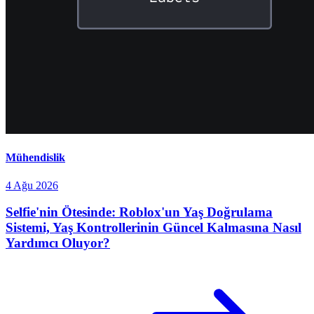
Mühendislik
4 Ağu 2026
Selfie'nin Ötesinde: Roblox'un Yaş Doğrulama
Sistemi, Yaş Kontrollerinin Güncel Kalmasına Nasıl
Yardımcı Oluyor?