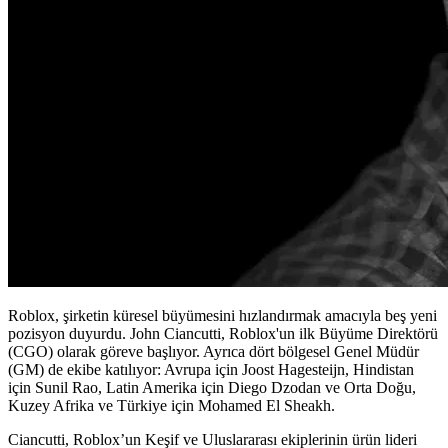
Roblox, şirketin küresel büyümesini hızlandırmak amacıyla beş yeni
pozisyon duyurdu. John Ciancutti, Roblox'un ilk Büyüme Direktörü
(CGO) olarak göreve başlıyor. Ayrıca dört bölgesel Genel Müdür
(GM) de ekibe katılıyor: Avrupa için Joost Hagesteijn, Hindistan
için Sunil Rao, Latin Amerika için Diego Dzodan ve Orta Doğu,
Kuzey Afrika ve Türkiye için Mohamed El Sheakh.
Ciancutti, Roblox’un Keşif ve Uluslararası ekiplerinin ürün lideri