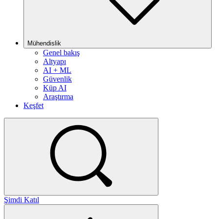
Mühendislik
Genel bakış
Altyapı
AI + ML
Güvenlik
Küp AI
Araştırma
Keşfet
Şimdi Katıl