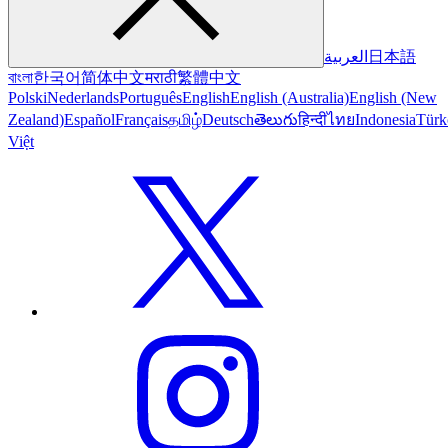
العربية
日本語
বাংলা
한국어
简体中文
मराठी
繁體中文
Polski
Nederlands
Português
English
English (Australia)
English (New
Zealand)
Español
Français
தமிழ்
Deutsch
తెలుగు
हिन्दी
ไทย
Indonesia
Türk
Việt