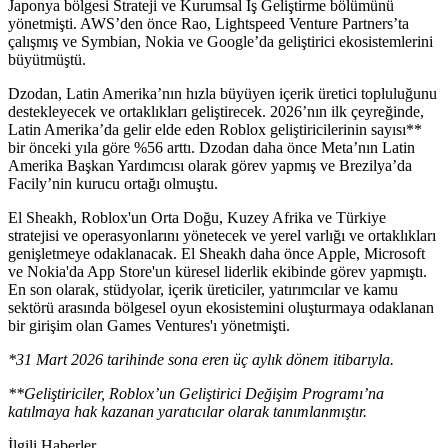
Japonya bölgesi Strateji ve Kurumsal İş Geliştirme bölümünü
yönetmişti. AWS’den önce Rao, Lightspeed Venture Partners’ta
çalışmış ve Symbian, Nokia ve Google’da geliştirici ekosistemlerini
büyütmüştü.
Dzodan, Latin Amerika’nın hızla büyüyen içerik üretici topluluğunu
destekleyecek ve ortaklıkları geliştirecek. 2026’nın ilk çeyreğinde,
Latin Amerika’da gelir elde eden Roblox geliştiricilerinin sayısı**
bir önceki yıla göre %56 arttı. Dzodan daha önce Meta’nın Latin
Amerika Başkan Yardımcısı olarak görev yapmış ve Brezilya’da
Facily’nin kurucu ortağı olmuştu.
El Sheakh, Roblox'un Orta Doğu, Kuzey Afrika ve Türkiye
stratejisi ve operasyonlarını yönetecek ve yerel varlığı ve ortaklıkları
genişletmeye odaklanacak. El Sheakh daha önce Apple, Microsoft
ve Nokia'da App Store'un küresel liderlik ekibinde görev yapmıştı.
En son olarak, stüdyolar, içerik üreticiler, yatırımcılar ve kamu
sektörü arasında bölgesel oyun ekosistemini oluşturmaya odaklanan
bir girişim olan Games Ventures'ı yönetmişti.
*31 Mart 2026 tarihinde sona eren üç aylık dönem itibarıyla.
**Geliştiriciler, Roblox’un Geliştirici Değişim Programı’na
katılmaya hak kazanan yaratıcılar olarak tanımlanmıştır.
İlgili Haberler