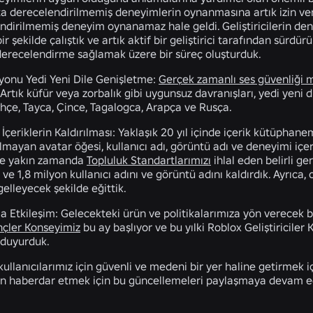
ta derecelendirilmemiş deneyimlerin oynanmasına artık izin 
ndirilmemiş deneyim oynanamaz hale geldi. Geliştiricilerin de
bir şekilde çalıştık ve artık aktif bir geliştirici tarafından sü
derecelendirme sağlamak üzere bir süreç oluşturduk.
yonu Yedi Yeni Dile Genişletme:
Gerçek zamanlı ses güvenliği 
. Artık küfür veya zorbalık gibi uygunsuz davranışları, yedi yeni d
hçe, Tayca, Çince, Tagalogca, Arapça ve Rusça.
İçeriklerin Kaldırılması:
Yaklaşık 20 yıl içinde içerik kütüphan
ılmayan avatar öğesi, kullanıcı adı, görüntü adı ve deneyimi içer
ve yakın zamanda
Topluluk Standartlarımızı
ihlal eden belirli g
 ve 1,8 milyon kullanıcı adını ve görüntü adını kaldırdık. Ayrıca
gelleyecek şekilde eğittik.
a Etkileşim:
Gelecekteki ürün ve politikalarımıza yön verecek b
çler Konseyimiz
bu ay başlıyor ve bu yılki Roblox Geliştiriciler
duyurduk.
ullanıcılarımız için güvenli ve medeni bir yer haline getirmek i
n haberdar etmek için bu güncellemeleri paylaşmaya devam 
İLGILI HABERLER