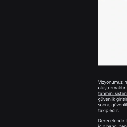
Vizyonumuz, he
oluşturmaktır.
tahmini siste
güvenlik giriş
sonra, güvenli
takip edin.
Derecelendiril
için hangi den