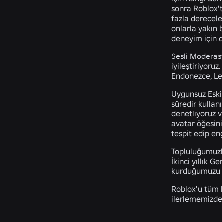
sonra Roblox'
fazla derecele
onlarla yakın 
deneyim için 
Sesli Moderas
iyileştiriyoruz
Endonezce, Le
Uygunsuz Eski 
süredir kullan
denetliyoruz 
avatar öğesini
tespit edip en
Topluluğumuzl
İkinci yıllık
Gen
kurduğumuzu 
Roblox'u tüm k
ilerlememizde