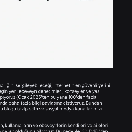
lığını sergileyebileceği, internetin en güvenli yerini
neğin yeni
ebeveyn denetimleri
,
konseyler
ve
yaş
yapıyoruz (Ocak 2025'ten bu yana 100'den fazla
ında daha fazla bilgi paylaşmak istiyoruz. Bundan
 bu blogu takip edin ve sosyal medya kanallarımızı
, kullanıcıların ve ebeveynlerin kendileri ve aileleri
r araç olduğunu biliyoruz. Bu nedenle, 30 Eylül'den