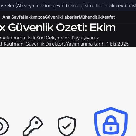
y zeka (AI) veya makine çeviri teknolojisi kullanılarak çevrilmişti
Nezaket
Haberler
Ana Sayfa
Hakkımızda
Güvenlik
Haberler
Mühendislik
Keşfet
x Güvenlik Özeti: Ekim
malarımızla İlgili Son Gelişmeleri Paylaşıyoruz
t Kaufman, Güvenlik Direktörü
Yayımlanma tarihi
1 Eki 2025