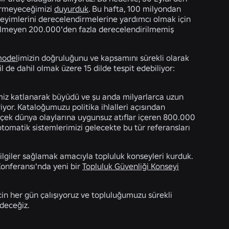
vermeyeceğimizi
duyurduk
. Bu hafta, 100 milyondan
neyimlerini derecelendirmelerine yardımcı olmak için
rdürülmeyen 200.000'den fazla derecelendirilmemiş
model
imizin doğruluğunu ve kapsamını sürekli olarak
il de dahil olmak üzere 15 dilde tespit edebiliyor:
emiz katlanarak büyüdü ve şu anda milyarlarca uzun
iyor. Kataloğumuzu politika ihlalleri açısından
erçek dünya olaylarına uygunsuz atıflar içeren 800.000
, otomatik sistemlerimizi gelecekte bu tür referansları
ilgiler sağlamak amacıyla topluluk konseyleri kurduk.
 Konferansı'nda yeni bir
Topluluk Güvenliği Konseyi
çin her gün çalışıyoruz ve topluluğumuzu sürekli
edeceğiz.