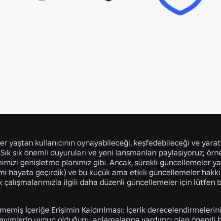
r yaştan kullanıcının oynayabileceği, keşfedebileceği ve yaratıcı
 Sık sık önemli duyuruları ve yeni lansmanları paylaşıyoruz; ör
mimizi
genişletme
planımız gibi. Ancak, sürekli güncellemeler 
imi hayata geçirdik) ve bu küçük ama etkili güncellemeler hakk
k çalışmalarımızla ilgili daha düzenli güncellemeler için lütfen
memiş İçeriğe Erişimin Kaldırılması:
İçerik derecelendirmelerinin
eyimlerin uygun olduğunu anlamalarına yardımcı olan önemli bi