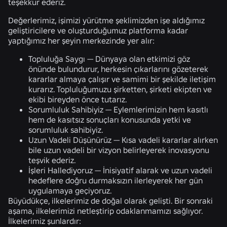
teşekkür ederiz.
Değerlerimiz, işimizi yürütme şeklimizden işe aldığımız
geliştiricilere ve oluşturduğumuz platforma kadar
yaptığımız her şeyin merkezinde yer alır:
Topluluğa Saygı —
Dünyaya olan etkimizi göz
önünde bulundurur, herkesin çıkarlarını gözeterek
kararlar almaya çalışır ve samimi bir şekilde iletişim
kurarız. Topluluğumuzu şirketten, şirketi ekipten ve
ekibi bireyden önce tutarız.
Sorumluluk Sahibiyiz —
Eylemlerimizin hem kasıtlı
hem de kasıtsız sonuçları konusunda yetki ve
sorumluluk sahibiyiz.
Uzun Vadeli Düşünürüz —
Kısa vadeli kararlar alırken
bile uzun vadeli bir vizyon belirleyerek inovasyonu
teşvik ederiz.
İşleri Hallediyoruz —
İnisiyatif alarak ve uzun vadeli
hedeflere doğru durmaksızın ilerleyerek her gün
uygulamaya geçiyoruz.
Büyüdükçe, ilkelerimiz de doğal olarak gelişti. Bir sonraki
aşama, ilkelerimizi netleştirip odaklanmamızı sağlıyor.
İlkelerimiz şunlardır: