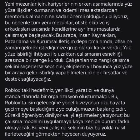
Yeni mezunlar için, kariyerlerinin erken aşamalarında yüz
yüze ilişkiler kurmanın ve kıdemli meslektaşlardan
mentorluk almanın ne kadar önemli olduğunu biliyoruz;
bu nedenle tüm yeni mezunlar, ofiste ekip ve iş
arkadaşları arasında kendilerine ayrılmış masalarda
çalışmaya başlayacak. Bu arada, İnsan Kaynakları,
Pazarlama ve Kurumsal İletişim departmanımda, ofise ne
zaman gelmek istediğimize grup olarak karar verdik. Yüz
yüze işbirliği ihtiyacı ile uzaktan çalışmanın esnekliği
arasında bir denge kurduk. Çalışanlarımız hangi çalışma
şeklini seçerlerse seçsinler, ekiplerin yıl boyunca yüz yüze
bir araya gelip işbirliği yapabilmeleri için ek fırsatlar ve
destek sağlayacağız.
Roblox'taki hedefimiz, yenilikçi, yaratıcı ve dünya
standartlarında bir organizasyon oluşturmaktır. Bu,
Roblox'ta işin geleceğine yönelik vizyonumuzu hayata
geçirmeye başladığımız yolculuğumuzun başlangıcıdır.
Sürekli öğreniyor, dinliyor ve iyileştirmeler yapıyoruz; bu
çalışma modelini uygulamaya koyarken de durum farklı
olmayacak. Bu yeni çalışma şeklinin bizi bu yolda nasıl
ilerleteceğini görmekten heyecan duyuyoruz.