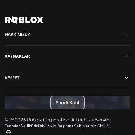
Tüm Haberleri Görüntüle
HAKKIMIZDA
KAYNAKLAR
KEŞFET
Şimdi Katıl
© ™
2026
Roblox Corporation. All rights reserved.
Terimler
Gizlilik
Erişilebilirlik
İş Başvuru Sahiplerinin Gizliliği