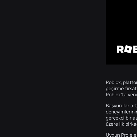
Roblox, platfo
geçirme fırsat
Roblox'ta yeni
Başvurular art
deneyimlerinin
gerçekçi bir a
üzere ilk birk
Uygun Projele