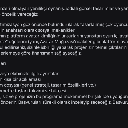
zeri olmayan yenilikçi oynanış, iddialı görsel tasarımlar ve yarat
e öncelik vereceğiz:
timizasyon göz önünde bulundurularak tasarlanmış çok oyuncul
n anahtarı olarak sosyal mekanikler
ının platform avatar kimliğinin unsurlarını yansıtan oyun içi ava
se" öğelerini (yani, Avatar Mağazası'ndakiler gibi platform ava
 edilirseniz, sizinle işbirliği yaparak projenizin temel çıktıları
 ilerlemeye göre finansman sağlayacağız.
arı
veya ekibinizle ilgili ayrıntılar
n kısa bir açıklaması
 dosyası (genel strateji, tasarım özellikleri vb.)
lometre taşları takvimi ve bütçesi
dır; siz ve projenizin bu programa mükemmel bir şekilde uyduğu
önderin. Başvuruları sürekli olarak inceleyip seçeceğiz. Başvu
İLGILI HABERLER