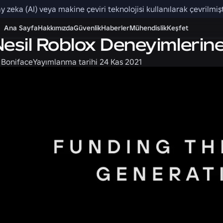
y zeka (AI) veya makine çeviri teknolojisi kullanılarak çevrilmişti
Ana Sayfa
Hakkımızda
Güvenlik
Haberler
Mühendislik
Keşfet
Nesil Roblox Deneyimleri
 Boniface
Yayımlanma tarihi
24 Kas 2021