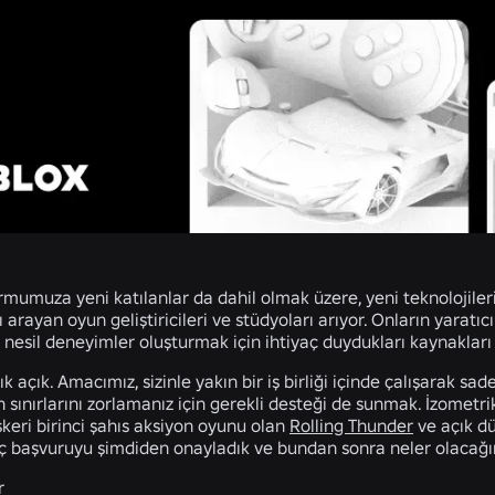
rmumuza yeni katılanlar da dahil olmak üzere, yeni teknolojile
ı arayan oyun geliştiricileri ve stüdyoları arıyor. Onların yaratı
 nesil deneyimler oluşturmak için ihtiyaç duydukları kaynaklar
ık açık. Amacımız, sizinle yakın bir iş birliği içinde çalışarak
 sınırlarını zorlamanız için gerekli desteği de sunmak. İzomet
skeri birinci şahıs aksiyon oyunu olan
Rolling Thunder
ve açık dü
aç başvuruyu şimdiden onayladık ve bundan sonra neler olacağın
r