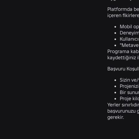
Platformda ben
içeren fikirler
Mobil op
Deneyimi
Kullanıc
"Metaver
Programa kabul
kaydettiğiniz
Başvuru Koşull
Sizin ve/
Projenizi
Bir sunum
Proje ki
Yerler sınırlı
başvurunuzu g
gerekir.