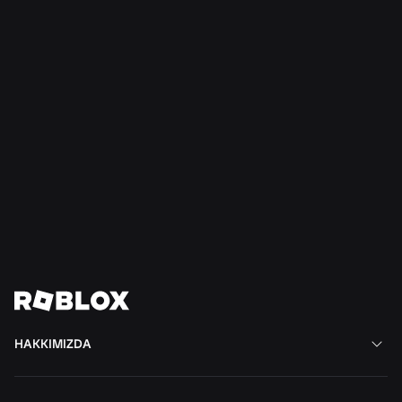
HABERLER
28 Tem 2026
Moments: More Ways to Discover Your Next
Favorite Game on Roblox
Daha Fazlasını Oku
Tüm Haberleri Görüntüle
HAKKIMIZDA