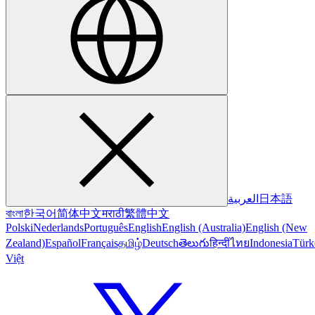
العربية
日本語
বাংলা
한국어
简体中文
मराठी
繁體中文
Polski
Nederlands
Português
English
English (Australia)
English (New
Zealand)
Español
Français
தமிழ்
Deutsch
తెలుగు
हिन्दी
ไทย
Indonesia
Türk
Việt