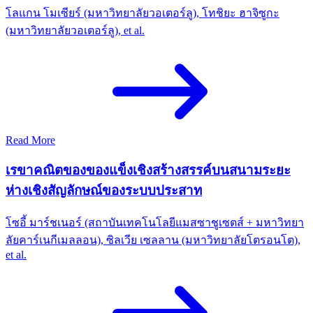
โลแกน โมเซียร์ (มหาวิทยาลัยวอเตอร์ลู), โทชิยะ ฮาจิซูกะ
(มหาวิทยาลัยวอเตอร์ลู), et al.
Read More
เรขาคณิตของของแข็งเชิงสร้างสรรค์บนสนามระยะ
ห่างเชิงสัญลักษณ์ของระบบประสาท
โซอี้ มาร์ชเนอร์ (สถาบันเทคโนโลยีแมสซาชูเซตส์ + มหาวิทยา
ลัยคาร์เนกีเมลลอน), ซิลเวีย เซลลาน (มหาวิทยาลัยโตรอนโต),
et al.