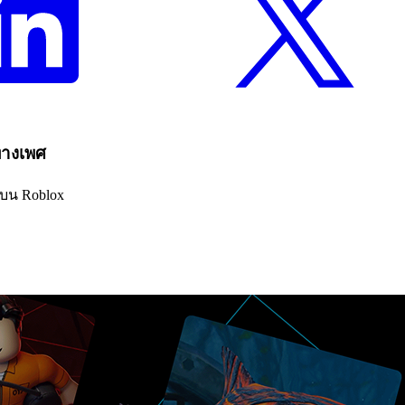
ทางเพศ
้นบน Roblox