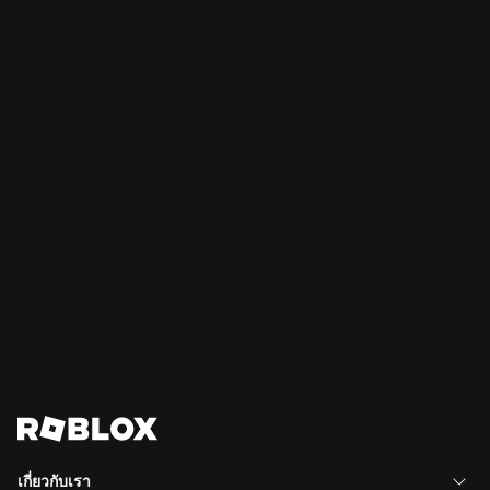
ของคุณบน Roblox
อ่านเพิ่มเติม
21 ก.ค. 2569
ความปลอดภัย + ความสุภาพ
Roblox ขยายสภาวัยรุ่นเพื่อความสุภาพและความ
เป็นอยู่ที่ดีไปยังอเมริกาใต้
อ่านเพิ่มเติม
ดูข่าวทั้งหมด
เกี่ยวกับเรา