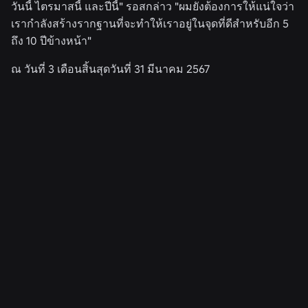
วันนี้ ไตรมาสนี้ และปีนี้" รอสกล่าว "ผมยังต้องการให้แน่ใจว่า
เรากำลังสร้างรากฐานที่จะทำให้เราอยู่ในจุดที่ดีสำหรับอีก 5
ถึง 10 ปีข้างหน้า"
ณ วันที่ 3 เดือนสิ้นสุดวันที่ 31 มีนาคม 2567
ข่าวที่เกี่ยวข้อง
4 ส.ค. 2569
วิศวกรรม
มากกว่าการถ่ายเซลฟี: ระบบยืนยันอายุของ
Roblox ช่วยรักษาความทันสมัยของการตรวจสอบ
อายุได้อย่างไร
อ่านเพิ่มเติม
28 ก.ค. 2569
ข่าว
Moments: วิธีเพิ่มเติมเพื่อค้นพบเกมโปรดถัดไป