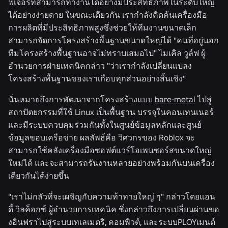
ฟีเจอร์ที่สามารถทำงานได้อย่างมีประสิทธิภาพในระดับใหญ่
ได้อย่างง่ายดาย ในขณะเดียวกัน เรากำลังคิดค้นเครื่องมือ
การผลิตที่มีประสิทธิภาพสูงซึ่งช่วยให้ทีมงานขนาดเล็ก
สามารถจัดการโครงสร้างพื้นฐานขนาดใหญ่ได้ "คนที่อยู่นอก
ทีมโครงสร้างพื้นฐานอาจไม่ทราบเสมอไป" ไมเคิล วูล์ฟ ผู้
อำนวยการฝ่ายเทคนิคกล่าว "ว่าเรากำลังเปลี่ยนแปลง
โครงสร้างพื้นฐานของเราเกือบทุกส่วนอย่างสิ้นเชิง"
นั่นหมายถึงการพัฒนาจากโครงสร้างแบบ
bare-metal
ไปสู่
สถาปัตยกรรมที่ใช้ Linux เป็นพื้นฐาน บรรจุในคอนเทนเนอร์
และมีระบบควบคุมร่วมกันทั้งในศูนย์ข้อมูลหลักและศูนย์
ข้อมูลขอบเครือข่าย ผลลัพธ์คือ วิศวกรของ Roblox จะ
สามารถใช้คลังเครื่องมือซอฟต์แวร์โอเพนซอร์สขนาดใหญ่
ใหม่ได้ และจะสามารถรันงานหลายอย่างพร้อมกันบนเครื่อง
เดียวกันได้ง่ายขึ้น
"เราไม่กลัวที่จะเผชิญกับความท้าทายใหญ่ ๆ" กล่าวโดยแอน
ดี้ วิลค็อกซ์ ผู้อำนวยการเทคนิค ซึ่งกล่าวถึงการเปลี่ยนผ่านขอ
งอินฟราไปสู่ระบบเทเลเมตริ, คอมพิวต์, และระบบPLOYเมนต์