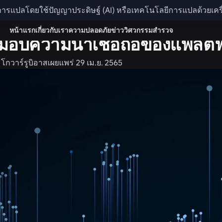
รับการแปลโดยใช้ปัญญาประดิษฐ์ (AI) หรือเทคโนโลยีการแปลด้วยเค
อาชีพ
หน้าแรก
เกี่ยวกับเรา
ความปลอดภัย
ข่าว
วิศวกรรม
สำรวจ
งมอบความน่าเชื่อถือของแพลต
 โกวาร์รูบิอาส
เผยแพร่
29 เม.ย. 2565