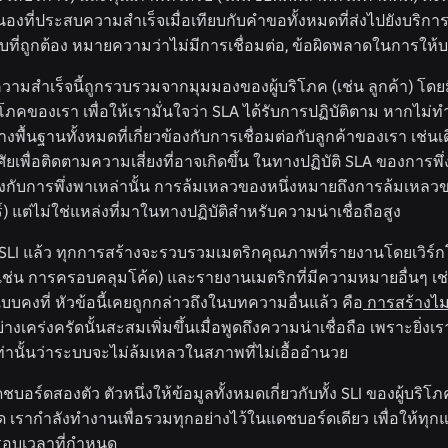
ที่ประสบความสำเร็จเมื่อเทียบกับคำขอทั้งหมดที่ส่งไปยังบริก
ที่ถูกต้อง หมายความว่าไม่มีการเชื่อมต่อ, ข้อผิดพลาดในการให้บร
วามสำเร็จนี้ถูกรวบรวมจากมุมมองของผู้บริโภค (เช่น ลูกค้า) โดยมี
ิโภคของเรา เพื่อให้เรามั่นใจว่า SLA ได้รับการปฏิบัติตาม หากไม่ทำเ
พื้นฐานทั้งหมดที่เกี่ยวข้องกับการเชื่อมต่อกับลูกค้าของเรา เช่น
ัยเพื่อติดตามความเสี่ยงที่อาจเกิดขึ้น ในทางปฏิบัติ SLA ของกา
งกับการพึ่งพาเหล่านั้น การล้มเหลวของหนึ่งหมายถึงการล้มเหลว
ร์) แต่ไม่ใช่แหล่งที่มาในทางปฏิบัติสำหรับความน่าเชื่อถือสูง
LI แล้ว ทุกการสร้างจะรวบรวมเมตริกคุณภาพที่รายงานโดยเวิร์กโฟ
(เช่น การครอบคลุมโค้ด) และรายงานเมตริกที่มีความหมายอื่นๆ 
บบคงที่ หัวข้อนี้เคยถูกกล่าวถึงในบทความอื่นแล้ว คือ
การสร้างไมโ
เคร่งครัดนั้นสะสมเพิ่มขึ้นเมื่อพูดถึงความน่าเชื่อถือ เพราะยิ่งเรา
ท่านั้นว่าระบบจะไม่ล้มเหลวในสภาพที่ไม่เอื้ออำนวย
บอร์ดสองตัว ตัวหนึ่งให้ข้อมูลทั้งหมดเกี่ยวกับทั้ง SLI ของผู้บริโ
 เรากำลังทำงานเพื่อรวมทุกอย่างไว้ในแดชบอร์ดเดียว เพื่อให้ทุก
อบเวลาที่กำหนด