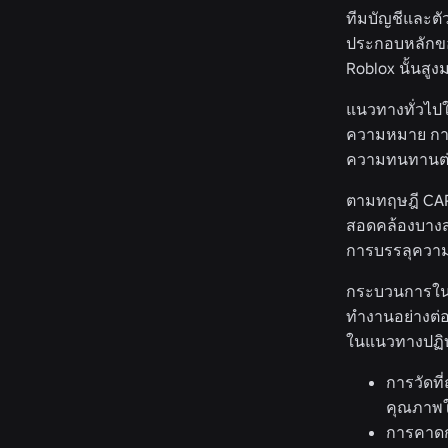
ทีมบัญชีและตัว
ประกอบหลักขอ
Roblox นั้นสู
แนวทางทั่วไปใ
ความหมาย การว
ความทนทานต่อ
ตามทฤษฎี CAP
สอดคล้องบางส
การบรรลุความส
กระบวนการในกา
ทำงานอย่างต่อ
ในแนวทางปฏิบัต
การวัดที
คุณภาพใ
การคาดก