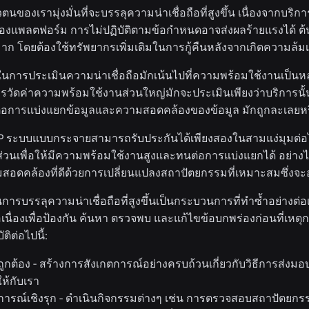
ตนของเรามุ่งมั่นที่จะบรรลุความน่าเชื่อถือที่สูงขึ้น เนื่องจากบริ
งแพลตฟอร์ม การไม่ปฏิบัติตามข้อกำหนดอาจส่งผลร้ายแรงได้
งมาก โดยต้องใช้ทรัพยากรเพิ่มเติมในการกู้คืนหลังจากเกิดความล
นการประเมินความน่าเชื่อถือมักเน้นไปที่ความพร้อมใช้งานเป็นห
ัดค่าความพร้อมใช้งานส่วนใหญ่มักจะประเมินเพียงว่าบริการนั้นส
การแบ่งแยกข้อมูลและความสอดคล้องของข้อมูล มักถูกละเลยหรื
 ระบบแบบกระจายสามารถรับประกันได้เพียงสองในสามแง่มุมต่อไปน
่วนเพื่อให้มีความพร้อมใช้งานสูงและทนต่อการแบ่งแยกได้ อย่า
อดคล้องที่ดีด้วยการเปลี่ยนแปลงสถาปัตยกรรมที่เหมาะสมซึ่งจะอ
รบรรลุความน่าเชื่อถือที่สูงขึ้นเป็นกระบวนการที่ทำซ้ำอย่างต่อ
เนื่องเพื่อป้องกัน ค้นหา ตรวจพบ และแก้ไขข้อบกพร่องก่อนที่เหตุก
ิต่อไปนี้:
่ถูกต้อง - สร้างการสังเกตการณ์อย่างครบถ้วนเกี่ยวกับวิธีการส่งม
ห้กับเรา
ารณ์เชิงรุก - ดำเนินกิจกรรมต่างๆ เช่น การตรวจสอบสถาปัตยกร