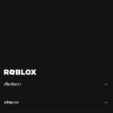
28 ก.ค. 2569
ข่าว
Moments: วิธีเพิ่มเติมเพื่อค้นพบเกมโปรดถัดไป
ของคุณบน Roblox
อ่านเพิ่มเติม
ดูข่าวทั้งหมด
เกี่ยวกับเรา
ทรัพยากร