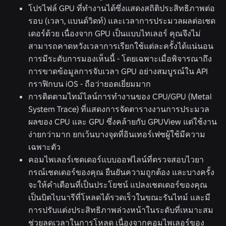
โปรไฟล์ GPU ที่ทำงานได้ซึ่งแสดงสถิติประสิทธิภาพต่อ
รอบ (เวลา, แบนด์วิดท์) และเวลาการประมวลผลต่อเชด
เดอร์ด้วย เนื่องจาก GPU เป็นแบบไทเลอร์ คุณจึงไม่
สามารถคาดหวังเวลาการเรียกใช้แต่ละครั้งได้แน่นอน
การมีระดับการมองเห็นนี้ - โดยเฉพาะเมื่อพิจารณาถึง
การขาดข้อมูลการจับเวลา GPU อย่างสมบูรณ์ใน API
กราฟิกบน iOS - ถือว่ายอดเยี่ยมมาก
การติดตามไทม์ไลน์การทำงานของ CPU/GPU (Metal
System Trace) ที่แสดงการจัดตารางงานการประมวล
ผลของ CPU และ GPU ซึ่งคล้ายกับ GPUView แต่ใช้งาน
ง่ายกว่ามาก ยกเว้นบางจุดที่อินเทอร์เฟซผู้ใช้มีความ
เฉพาะตัว
คอมไพเลอร์เชดเดอร์แบบออฟไลน์ที่ตรวจสอบไวยา
กรณ์เชดเดอร์ของคุณ ยืนยันความถูกต้อง และบางครั้ง
จะให้คำเตือนที่เป็นประโยชน์ แปลงเชดเดอร์ของคุณ
เป็นบิตไบนารีที่โหลดได้รวดเร็วในขณะรันไทม์ และมี
การปรับแต่งประสิทธิภาพล่วงหน้าในระดับที่เหมาะสม
ช่วยลดเวลาในการโหลด เนื่องจากคอมไพเลอร์ของ