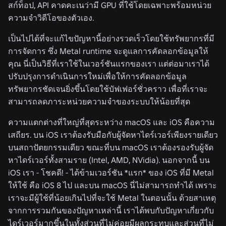
สก์ท็อป, API คาดคะเนว่ามี GPU ที่ใช้โดยเฉพาะพร้อมหน่วย
ความจำวิดีโอของตัวเอง.
เป็นไปได้ที่จะแก้ไขปัญหานี้อย่างรวดเร็วโดยใช้ทรัพยากรที่มี
การจัดการ ซึ่ง Metal runtime จะดูแลการคัดลอกข้อมูลให้
คุณ นี่เป็นวิธีที่เราใช้ในเวอร์ชันแรกของเรา แต่ต่อมาเราได้
ปรับปรุงการดำเนินการใหม่เพื่อให้การคัดลอกข้อมูล
ทรัพยากรชัดเจนยิ่งขึ้นโดยใช้บัฟเฟอร์ชั่วคราว เพื่อที่เราจะ
สามารถลดภาระหน่วยความจำของระบบให้น้อยที่สุด
ความแตกต่างที่ใหญ่ที่สุดระหว่าง macOS และ iOS คือความ
เสถียร. บน iOS เราต้องรับมือกับผู้จัดหาไดร์เวอร์เพียงรายเดียว
บนสถาปัตยกรรมเดียว ขณะที่บน macOS เราต้องรองรับผู้จัด
หาไดร์เวอร์ทั้งสามราย (Intel, AMD, NVidia). นอกจากนี้ บน
iOS เรา - โชคดี! - ได้ข้ามเวอร์ชัน *แรก* ของ iOS ที่มี Metal
ให้ใช้ คือ iOS 8 ไป และบน macOS นี่ไม่สามารถทำได้ เพราะ
เราจะมีผู้ใช้ที่น้อยเกินไปที่จะใช้ Metal ในตอนนั้น ด้วยสาเหตุ
จากการรวมกันของปัญหาเหล่านี้ เราได้พบกับปัญหาเกี่ยวกับ
ไดร์เวอร์มากขึ้นในทั้งส่วนที่ไม่ค่อยมีผลกระทบและส่วนที่ไม่