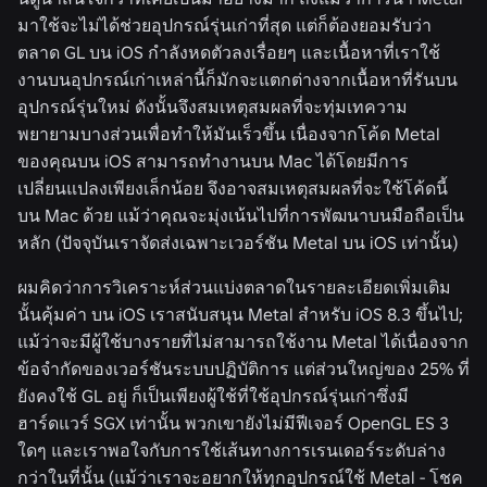
มาใช้จะไม่ได้ช่วยอุปกรณ์รุ่นเก่าที่สุด แต่ก็ต้องยอมรับว่า
ตลาด GL บน iOS กำลังหดตัวลงเรื่อยๆ และเนื้อหาที่เราใช้
งานบนอุปกรณ์เก่าเหล่านี้ก็มักจะแตกต่างจากเนื้อหาที่รันบน
อุปกรณ์รุ่นใหม่ ดังนั้นจึงสมเหตุสมผลที่จะทุ่มเทความ
พยายามบางส่วนเพื่อทำให้มันเร็วขึ้น เนื่องจากโค้ด Metal
ของคุณบน iOS สามารถทำงานบน Mac ได้โดยมีการ
เปลี่ยนแปลงเพียงเล็กน้อย จึงอาจสมเหตุสมผลที่จะใช้โค้ดนี้
บน Mac ด้วย แม้ว่าคุณจะมุ่งเน้นไปที่การพัฒนาบนมือถือเป็น
หลัก (ปัจจุบันเราจัดส่งเฉพาะเวอร์ชัน Metal บน iOS เท่านั้น)
ผมคิดว่าการวิเคราะห์ส่วนแบ่งตลาดในรายละเอียดเพิ่มเติม
นั้นคุ้มค่า บน iOS เราสนับสนุน Metal สำหรับ iOS 8.3 ขึ้นไป;
แม้ว่าจะมีผู้ใช้บางรายที่ไม่สามารถใช้งาน Metal ได้เนื่องจาก
ข้อจำกัดของเวอร์ชันระบบปฏิบัติการ แต่ส่วนใหญ่ของ 25% ที่
ยังคงใช้ GL อยู่ ก็เป็นเพียงผู้ใช้ที่ใช้อุปกรณ์รุ่นเก่าซึ่งมี
ฮาร์ดแวร์ SGX เท่านั้น พวกเขายังไม่มีฟีเจอร์ OpenGL ES 3
ใดๆ และเราพอใจกับการใช้เส้นทางการเรนเดอร์ระดับล่าง
กว่าในที่นั้น (แม้ว่าเราจะอยากให้ทุกอุปกรณ์ใช้ Metal - โชค