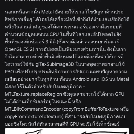
นอกเหนือจากนั้น Metal ยังช่วยให้เราแก้ไขปัญหาด้านประ
สิทธิภาพอื่นๆ ได้โดยให้เครื่องมือที่เข้าถึงได้ง่ายและเชื่อถือได้
หนึ่งในส่วนสำคัญของโค้ดการเรนเดอร์ของเราคือระบบที่
คำนวณข้อมูลแสงบน CPU ในพื้นที่โลกและอัปโหลดไปยัง
พื้นที่ของเท็กซ์เจอร์ 3 มิติ (ซึ่งเราต้องจำลองบนฮาร์ดแวร์
OpenGL ES 2) การอัปเดตเป็นเพียงบางส่วนเท่านั้น ดังนั้นเรา
จึงไม่สามารถทำซ้ำพื้นผิวทั้งหมดได้และต้องพึ่งพาวิธีการที่
ไดรเวอร์ใช้กับ glTexSubImage3D ในบางจุดเราพยายามใช้
PBO เพื่อปรับปรุงประสิทธิภาพการอัปเดต แต่พบปัญหาความ
เสถียรอย่างมากในทุกด้าน ทั้งบน Android และ iOS บน Metal
มีสองวิธีในตัวสำหรับอัปโหลดภูมิภาค -
MTLTexture.replaceRegion ซึ่งคุณสามารถใช้ได้หาก GPU
ไม่ได้อ่านเท็กซ์เจอร์อยู่ในขณะนี้ หรือ
MTLBlitCommandEncoder (copyFromBufferToTexture หรือ
copyFromTextureToTexture) ที่สามารถอัปโหลดภูมิภาคแบ
บอะซิงโครนัสได้ทันเวลาพอดีที่ GPU จะเริ่มใช้เท็กซ์เจอร์