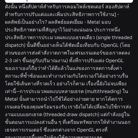
ดังนั้น หนึ่งสัปดาห์สำหรับการคอมไพล์เชดเดอร์ สองสัปดาห์
สำหรับการปรับแต่งและเพิ่มประสิทธิภาพการใช้งาน
1
-
ผลลัพธ์เป็นอย่างไร? ผลลัพธ์ยอดเยี่ยม - Metal มอบ
ประสิทธิภาพตามที่สัญญาไว้อย่างแน่นอน ประการหนึ่ง
ประสิทธิภาพการประมวลผลแบบเธรดเดียว (single threaded
dispatch) นั้นดีขึ้นอย่างเห็นได้ชัดเมื่อเทียบกับ OpenGL (โดย
ส่วนของการส่งคำสั่งวาดภาพในเฟรมเรนเดอร์ของเราลดลง
2-3 เท่า ขึ้นอยู่กับปริมาณงาน) ทั้งที่การปรับแต่ง OpenGL
ของเราเองก็ถือว่าทำได้ดีแล้วในแง่ของการลดการตั้งค่า
สถานะที่ซ้ำซ้อนและทำงานร่วมกับไดรเวอร์ได้อย่างราบรื่น
โดยใช้เส้นทางที่รวดเร็ว อย่างไรก็ตาม เรื่องนี้ยังไม่จบเพียง
เท่านี้—การประมวลผลแบบหลายเธรด (multithreading) ใน
Metal นั้นสามารถนำไปใช้ได้อย่างง่ายดาย หากโค้ดการ
เรนเดอร์ของคุณพร้อมรองรับ เรายังไม่ได้เปลี่ยนไปใช้การส่ง
งานแบบแยกเธรด (threaded draw dispatch) แต่กำลังอยู่ใน
ขั้นตอนการแปลงส่วนอื่น ๆ ที่เตรียมทรัพยากรให้ทำงานนอก
เธรดการเรนเดอร์ ซึ่งแตกต่างจาก OpenGL ตรงที่
กระบวนการนี้แทบไม่ต้องใช้ความพยายามเลย