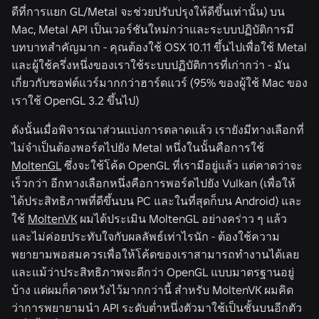
ดีที่การแยก GL/Metal จะช่วยปรับปรุงให้ดีขึ้นเท่านั้น) บน
Mac, Metal API เป็นเวอร์ชันใหม่กว่าและระบบปฏิบัติการมี
บทบาทสำคัญมาก - คุณต้องใช้ OSX 10.11 ขึ้นไปเพื่อใช้ Metal
และผู้ใช้ครึ่งหนึ่งของเราใช้ระบบปฏิบัติการที่เก่ากว่า - มัน
เกี่ยวกับซอฟต์แวร์มากกว่าฮาร์ดแวร์ (95% ของผู้ใช้ Mac ของ
เราใช้ OpenGL 3.2 ขึ้นไป)
ดังนั้นเมื่อพิจารณาส่วนแบ่งการตลาดแล้ว เรายังมีทางเลือกที่
ไม่จำเป็นต้องพอร์ตไปยัง Metal หนึ่งในนั้นคือการใช้
MoltenGL
ซึ่งจะใช้โค้ด OpenGL ที่เรามีอยู่แล้ว แต่คาดว่าจะ
เร็วกว่า อีกทางเลือกหนึ่งคือการพอร์ตไปยัง Vulkan (เพื่อให้
ได้ประสิทธิภาพที่ดีขึ้นบน PC และในที่สุดก็บน Android) และ
ใช้
MoltenVK
ผมได้ประเมิน MoltenGL อย่างคร่าว ๆ แล้ว
และไม่ค่อยประทับใจกับผลลัพธ์เท่าไรนัก - ต้องใช้ความ
พยายามพอสมควรเพื่อให้โค้ดของเราสามารถทำงานได้เลย
และแม้ว่าประสิทธิภาพจะดีกว่า OpenGL แบบมาตรฐานอยู่
บ้าง แต่ผมก็คาดหวังไว้มากกว่านี้ สำหรับ MoltenVK ผมคิด
ว่าการพยายามนำ API ระดับต่ำหนึ่งตัวมาใช้เป็นชั้นบนอีกตัว