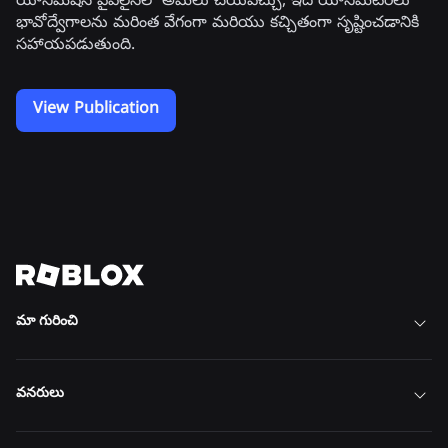
యానిమేషన్ పైప్‌లైన్‌లో అమలు చేయవచ్చు, ఇది యానిమేటర్‌లు
భావోద్వేగాలను మరింత వేగంగా మరియు కచ్చితంగా సృష్టించడానికి
సహాయపడుతుంది.
View Publication
భవిష్యత్తును తీర్చిదిద్దడంలో మాతో
చేరండి
అన్ని ఉద్యోగాలను చూడండి
మా గురించి
వనరులు