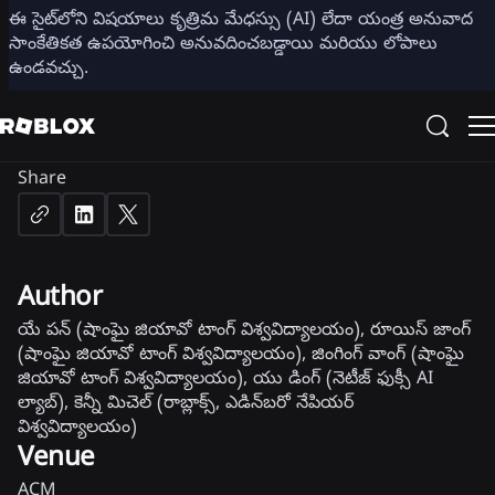
ఈ సైట్‌లోని విషయాలు కృత్రిమ మేధస్సు (AI) లేదా యంత్ర అనువాద
సాంకేతికత ఉపయోగించి అనువదించబడ్డాయి మరియు లోపాలు
భావోద్వేగ చలనాలతో కూడిన 3D
ఉండవచ్చు.
శైలీకృత పాత్ర కోసం రియల్-టైమ్
ముఖానిమేషన్
Share
Author
యే పన్ (షాంఘై జియావో టాంగ్ విశ్వవిద్యాలయం), రూయిస్ జాంగ్
(షాంఘై జియావో టాంగ్ విశ్వవిద్యాలయం), జింగింగ్ వాంగ్ (షాంఘై
జియావో టాంగ్ విశ్వవిద్యాలయం), యు డింగ్ (నెటీజ్ ఫుక్సీ AI
ల్యాబ్), కెన్నీ మిచెల్ (రాబ్లాక్స్, ఎడిన్‌బరో నేపియర్
విశ్వవిద్యాలయం)
Venue
ACM