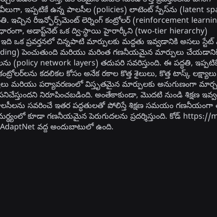
్చుకోవడంతో పోలిస్తే, ఒకే రకమైన పనుల నుండి కొత్త ప్రవర్తనలను వేగంగా
 వీలుగా, ఇప్పటికే ఉన్న పాలసీల (policies) లాటెంట్ స్పేస్‌ను (latent s
తి. ఇచ్చిన రీఇన్ఫోర్స్‌మెంట్ లెర్నింగ్ కంట్రోలర్ (reinforcement learni
రంగా, అడాప్ట్‌నెట్ ఒక ద్వి-స్థాయి హైరార్కీని (two-tier hierarchy)
ఇది ఒక ప్రవర్తనలో చిన్నపాటి మార్పులకు మద్దతు ఇవ్వడానికి అసలు స్టేట్ 
ding) పెంచుతుంది మరియు మరింత గణనీయమైన మార్పులు చేయడానిక
్‌లను (policy network layers) తదుపరి సవరిస్తుంది. ఈ పద్ధతి, ఇప్పటిక
కంట్రోలర్‌లను కదలికల కోసం అనేక రకాల కొత్త శైలులు, కొత్త టాస్క్ లక్ష్యాలు,
లు మరియు పర్యావరణంలో విస్తృతమైన మార్పులకు అనుగుణంగా మార్చడ
నిచేస్తుందని నిరూపించబడింది. అంతేకాకుండా, మొదటి నుండి శిక్షణ ఇవ్
పాలసీలను సవరించే ఇతర పద్ధతులతో పోలిస్తే శిక్షణ సమయం గణనీయంగా తగ్
ర్థ్యంలో కూడా గణనీయమైన పెరుగుదలను ప్రదర్శిస్తుంది. కోడ్ https://
/AdaptNet వద్ద అందుబాటులో ఉంది.