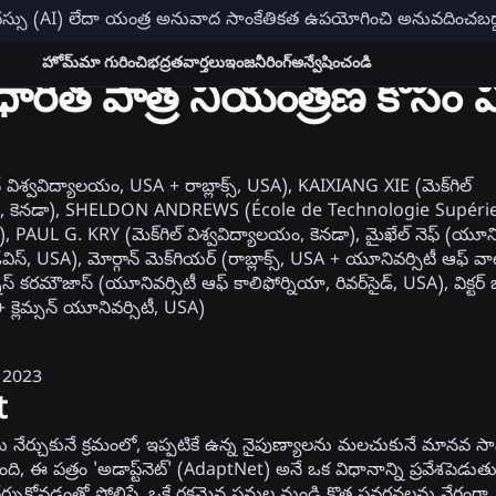
ేధస్సు (AI) లేదా యంత్ర అనువాద సాంకేతికత ఉపయోగించి అనువదించ
హోమ్
మా గురించి
భద్రత
వార్తలు
ఇంజనీరింగ్
అన్వేషించండి
త్ర ఆధారిత పాత్ర నియంత్రణ కో
న్ విశ్వవిద్యాలయం, USA + రాబ్లాక్స్, USA), KAIXIANG XIE (మెక్‌గిల్
యం, కెనడా), SHELDON ANDREWS (École de Technologie Supérie
SA), PAUL G. KRY (మెక్‌గిల్ విశ్వవిద్యాలయం, కెనడా), మైఖేల్ నెఫ్ (యూని
ేవిస్, USA), మోర్గాన్ మెక్‌గియర్ (రాబ్లాక్స్, USA + యూనివర్సిటీ ఆఫ్ వా
్ కరమౌజాస్ (యూనివర్సిటీ ఆఫ్ కాలిఫోర్నియా, రివర్‌సైడ్, USA), విక్టర్ జో
 + క్లెమ్సన్ యూనివర్సిటీ, USA)
ా 2023
t
ను నేర్చుకునే క్రమంలో, ఇప్పటికే ఉన్న నైపుణ్యాలను మలచుకునే మానవ సామ
ొంది, ఈ పత్రం 'అడాప్ట్‌నెట్' (AdaptNet) అనే ఒక విధానాన్ని ప్రవేశపెడుతు