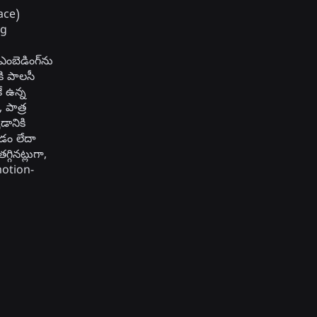
pace)
ng
ఎంబెడింగ్‌ను
ి పాలసీ
ే ఉన్న
 పాత్ర
ానికి
వడం లేదా
గినట్లుగా,
motion-