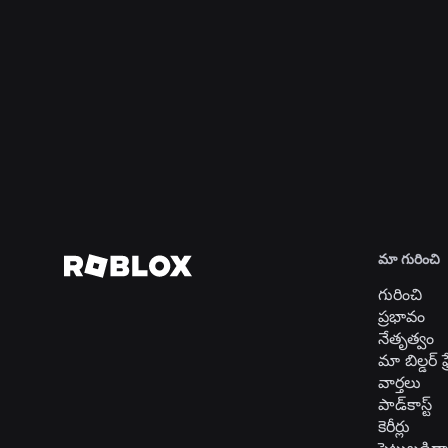
రాబ్లాక్స్),
et
al.
Read
Read
Read
More
More
More
భవిష్
మా గురించి
గురించి
ప్రభావం
నేతృత్వం
మా బిల్డర్ ఫ్
వార్తలు
పాడ్‌కాస్ట్
కెరీర్లు