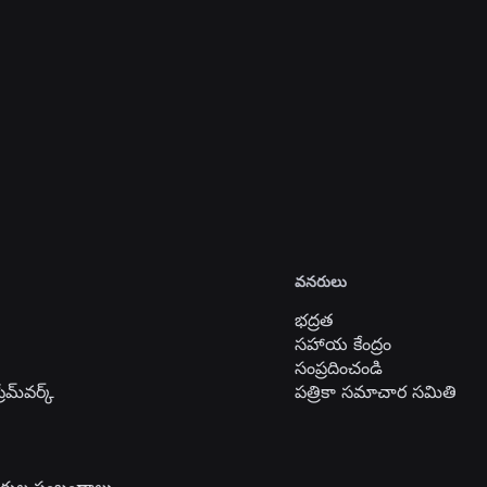
యత్తును తీర్చిదిద్దడంలో మాతో 
అన్ని ఉద్యోగాలను చూడండి
వనరులు
భద్రత
సహాయ కేంద్రం
సంప్రదించండి
రేమ్‌వర్క్
పత్రికా సమాచార సమితి