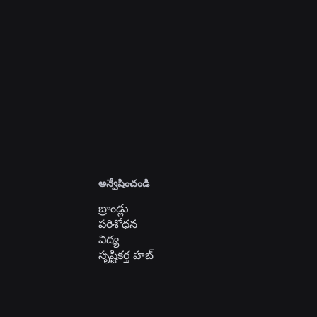
చేరండి
అన్వేషించండి
బ్రాండ్లు
పరిశోధన
విద్య
సృష్టికర్త హబ్