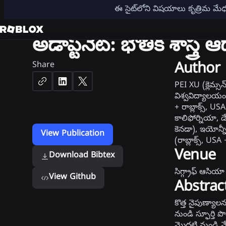
3D
ఈ సైట్‌లోని విషయాలు కృత్రిమ మ
అడాప్ట్‌నెట్: భౌతిక శాస్
Share
Author
PEI XU (క్లెమ్స
విశ్వవిద్యాల
+ రాబ్లాక్స్, U
కాలిఫోర్నియా, డ
కెనడా), ఇయోన్నీస
View Publication
(రాబ్లాక్స్, USA
Venue
Download Bibtex
సిగ్గ్రాఫ్ ఆసియ
View Github
Abstrac
కొత్త నైపుణ్యాల
నుండి స్ఫూర్తి ప