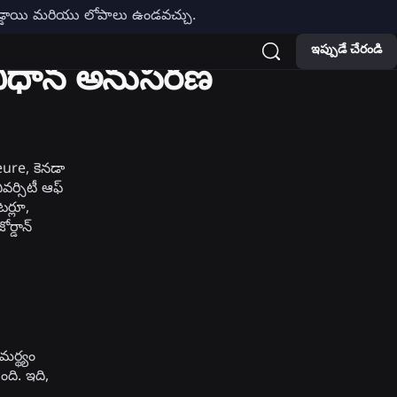
బడ్డాయి మరియు లోపాలు ఉండవచ్చు.
ఇప్పుడే చేరండి
సం విధాన అనుసరణ
ure, కెనడా
వర్సిటీ ఆఫ్
టర్లూ,
ర్డాన్
ర్థ్యం
ంది. ఇది,