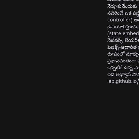
మొదటి నుండి నేర
నేర్చుకునేందుకు
సవరించే ఒక పద్ధ
controller) ఆధా
ఉపయోగిస్తుంది. 
(state embed
నెట్‌వర్క్ లేయర
ఫిజిక్స్-ఆధారిత 
రూపంలో మార్పు
ప్రభావవంతంగా ప
ఇప్పటికే ఉన్న 
ఇది అభ్యాస సామ
lab.github.io
Related Publications
లైట్
న్యూరల్
హార్డ్‌వేర్-