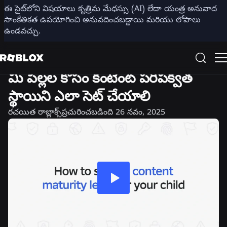
ఈ సైట్‌లోని విషయాలు కృత్రిమ మేధస్సు (AI) లేదా యంత్ర అనువాద
షేర్ చేయండి
సాంకేతికత ఉపయోగించి అనువదించబడ్డాయి మరియు లోపాలు
ఉండవచ్చు.
భద్రత + మర్యాద
మీ పిల్లల కోసం కంటెంట్ పరిపక్వత
స్థాయిని ఎలా సెట్ చేయాలి
రచయిత
రాబ్లాక్స్
ప్రచురించబడింది
26 నవం, 2025