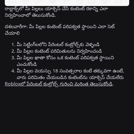
రాబ్లాక్స్‌లో మీ పిల్లలు యాక్సెస్ చేసే కంటెంట్ రకాన్ని ఎలా
నిర్వహించాలో తెలుసుకోండి.
దశలవారీగా: మీ పిల్లల కంటెంట్ పరిపక్వత స్థాయిని ఎలా సెట్
చేయాలి
మీ సెట్టింగ్‌లలోని పేరెంటల్ కంట్రోల్స్‌కు వెళ్ళండి
మీ పిల్లల కంటెంట్ పరిమితులను నిర్వహించండి
మీ పిల్లల ఖాతా కోసం ఒక కంటెంట్ పరిపక్వత స్థాయిని
ఎంచుకోండి
మీ పిల్లల వయస్సు 18 సంవత్సరాల కంటే తక్కువగా ఉంటే,
వారు పరిమితం చేయబడిన కంటెంట్‌ను యాక్సెస్ చేయలేరు
Robloxలో పేరెంటల్ కంట్రోల్స్ గురించి మరింత తెలుసుకోండి
.
సంబంధిత వార్తలు