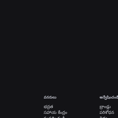
వార్తలు
28 జులై, 2026
క్షణాలు: రాబ్లాక్స్‌లో మీ తదుపరి ఇష్టమైన గేమ్‌ను
కనుగొనడానికి మరిన్ని మార్గాలు
మరింత చదవండి
అన్ని వార్తలను చూడండి
వనరులు
అన్వేషించండ
భద్రత
బ్రాండ్లు
సహాయ కేంద్రం
పరిశోధన