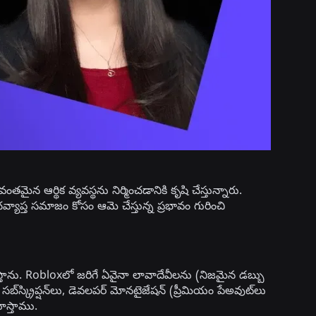
న ఆర్థిక వ్యవస్థను నిర్మించడానికి కృషి చేస్తున్నారు.
్త సమాజం కోసం ఆమె చేస్తున్న ప్రభావం గురించి
స్తాను. Robloxలో జరిగే ఏవైనా లావాదేవీలను (నిజమైన డబ్బు
బ్‌స్క్రిప్షన్‌లు, డెవలపర్ మోనటైజేషన్ (ప్రీమియం పేఅవుట్‌లు
ూస్తాము.