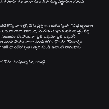
నికి మరియు మా నాయకులు తీసుకున్న నిర్ణయాల గురించి
కొన్ని వారాల్లో, నేను ప్రశ్నలు అడిగినప్పుడు వివిధ బృందాల
 నిజంగా చాలా బాగుంది, ఎందుకంటే ఇది కంపెనీ మొత్తం పట్ల
టి సంబంధం లేకపోయినా, ప్రతి ఒక్కరూ ప్రతి ఒక్కరినీ
ాల నుండి మేము చాలా మంది కలిసి భోజనం చేసేవాళ్ళం
ownhall ఛానెల్‌లో ప్రతి ఒక్కరి నుండి అలాంటి సానుకూల
ిభ కోసం చూస్తున్నాము, కాబట్టి