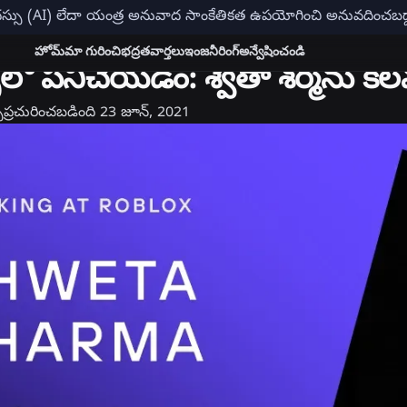
ేధస్సు (AI) లేదా యంత్ర అనువాద సాంకేతికత ఉపయోగించి అనువదించ
హోమ్
మా గురించి
భద్రత
వార్తలు
ఇంజనీరింగ్
అన్వేషించండి
్స్‌లో పనిచేయడం: శ్వేతా శర్మను క
్
ప్రచురించబడింది
23 జూన్, 2021