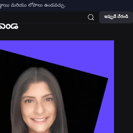
బడ్డాయి మరియు లోపాలు ఉండవచ్చు.
ఇప్పుడే చేరండి
లవండి