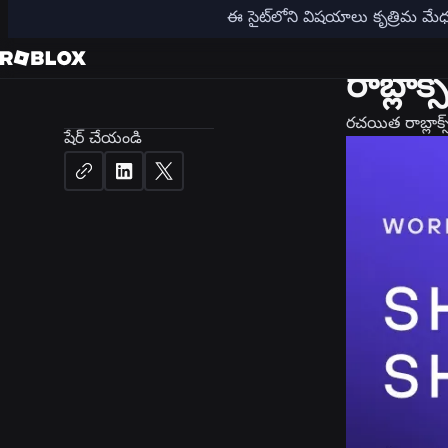
ఈ సైట్‌లోని విషయాలు కృత్రిమ మ
కెరీర్లు
రాబ్లాక
రచయిత
రాబ్లాక్స
షేర్ చేయండి