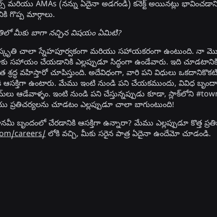
్స్ మరియు AMAs (నన్ను ఏదైనా అడగండి) కనెక్ట్ అయినట్లు భావించడా
కి గొప్ప మార్గాలు.
్కృతిలో మీకు బాగా నచ్చిన విషయం ఏమిటి?
ి సంస్కృతి చాలా స్నేహపూర్వకంగా మరియు సహాయకరంగా ఉంటుంది. నా మొదటి 
ాకు సహాయం చేయడానికి ఎల్లప్పుడూ సిద్ధంగా ఉండేవారు. ఇది చూడటానికి
త శ్రద్ధ వహిస్తారో చూపిస్తుంది. అదేవిధంగా, వారి పని విధులు ఒకదానికొక
కి ఆసక్తిగా ఉంటారు. మేము ఇంటి నుండి పని చేయకముందు, వివిధ బృంద
మ్‌లు ఆడేవాళ్ళం. ఇంటి నుండి పని చేస్తున్నప్పుడు కూడా, స్లాక్‌లోని #t
యు ప్రతిచర్యలను చూడటం ఎల్లప్పుడూ చాలా బాగుంటుంది!
 ఎకానమీ బృందంలో చేరడానికి ఆసక్తిగా ఉన్నారా? మేము ఎల్లప్పుడూ కొత్త ప్రత
com/careers/
లోకి వచ్చి, మీకు సరైన పాత్ర ఏదైనా ఉందేమో చూడండి.
సంబంధిత వార్తలు