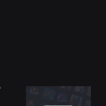
భద్రత + మర్యాద
21 జులై, 2026
సభ్యత మరియు శ్రేయస్సు కోసం రాబ్లాక్స్ టీన్
కౌన్సిల్ యొక్క దక్షిణ అమెరికా విస్తరణ
మరింత చదవండి
ి