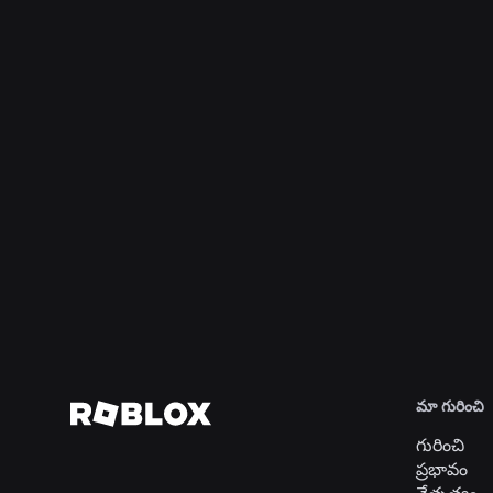
ఇంజనీరింగ్
4 ఆగ, 2026
సెల్ఫీకి అతీతంగా: వయస్సు ధృవీకరణ వ్యవస్థ
వయస్సు తనిఖీలను ప్రస్తుతానికి అనుగుణంగా
ఉంచడంలో రాబ్లాక్స్ ఎలా సహాయపడుతుంది
మరింత చదవండి
మా గురించి
గురించి
ప్రభావం