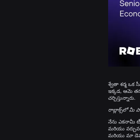
శ్వేతా శర్మ ఒక 
ఇక్కడ, ఆమె తన
చర్చిస్తున్నారు.
రాబ్లాక్స్‌లో మీ 
నేను ఎకనామీ టీ
మరియు వర్చువల్ 
మరియు మా డెవలప