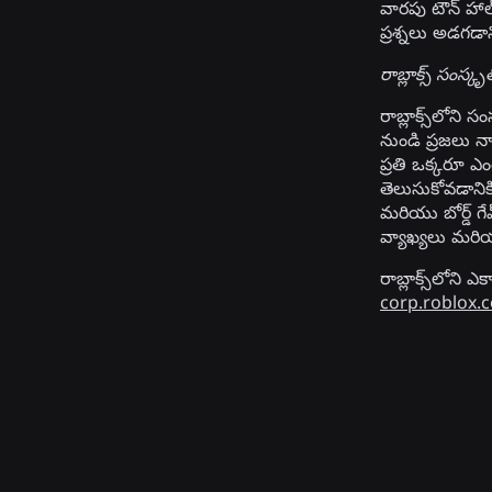
వారపు టౌన్ హాల
ప్రశ్నలు అడగడాని
రాబ్లాక్స్ సంస
రాబ్లాక్స్‌లోన
నుండి ప్రజలు న
ప్రతి ఒక్కరూ ఎం
తెలుసుకోవడాని
మరియు బోర్డ్ గే
వ్యాఖ్యలు మరి
రాబ్లాక్స్‌లోని
corp.roblox.