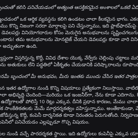
మీ బృందంతో కలిసి పనిచేయడంలో అత్యంత ఆసక్తికరమైన అంశాలలో ఒకటి ఏద
ిర్మించడంలో ఒక ఆర్థిక వ్యవస్థను కలిగి ఉండటం చాలా కీలకమైన భాగం. ఎకన
మేము కొన్ని నిజంగా సరదా మార్గాలపై పని చేస్తున్నాము, ఇది ప్లాట్‌ఫారమ్‌ప
, డెవలపర్లు వినియోగదారుల కోసం మెరుగైన అనుభవాలను సృష్టించగలుగు
ుకుంటారు! తమ అనుభవాలను మోనటైజ్ చేయని డెవలపర్లు కూడా వారి వి
 అద్భుతంగా ఉంది.
ప్తంగా విస్తరిస్తున్న కొద్దీ, వివిధ దేశాల యొక్క వేర్వేరు చెల్లింపు చట్
ాతలను అతుకులు లేని పద్ధతిలో ఏకీకృతం చేయడానికి పరిష్కారాలను రూపొంద
ి ఎకానమీ బృందంలో మీ అనుభవం, మీరు ఇంతకు ముందు చేసిన ఇతర పాత్రల 
న ఇతర ఉద్యోగాల నుండి కొన్ని విషయాలు ప్రత్యేకంగా నిలుస్తాయి. వాటిలో ఒక
చాలా అభివృద్ధి చెందింది—మరియు ఒక ఇంజనీర్‌గా, నేను కూడా ఎదిగాను
్యోగాలతో పోలిస్తే 10 రెట్లు ఎక్కువ. దీనికి ప్రధాన కారణం, మేము 
క సాంకేతికతలకు మేమే మార్గదర్శకత్వం వహిస్తున్నాము. అంతేకాకుండా, మే
జోడిస్తున్న కొద్దీ, కంపెనీ దార్శనికత కూడా నిరంతరం పెరుగుతోంది. నిర్వ
న కంపెనీలో పనిచేయడం ఎల్లప్పుడూ గొప్ప విషయం.
 నుండి వచ్చే పారదర్శకత స్థాయి. ఇది ఉద్యోగులు కంపెనీపై ఎక్కువ య