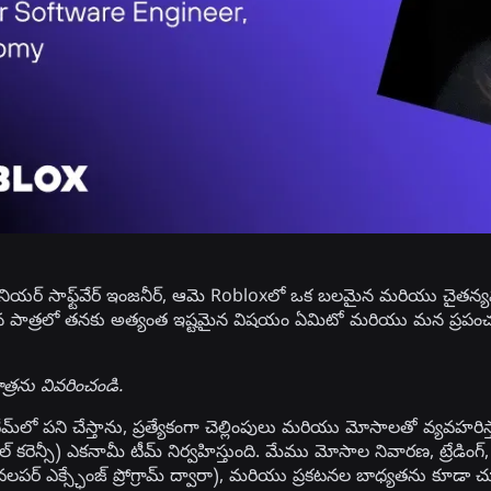
సీనియర్ సాఫ్ట్‌వేర్ ఇంజనీర్, ఆమె Robloxలో ఒక బలమైన మరియు చైతన్యవంతమై
 పాత్రలో తనకు అత్యంత ఇష్టమైన విషయం ఏమిటో మరియు మన ప్రపంచవ్యాప
పాత్రను వివరించండి.
మ్‌లో పని చేస్తాను, ప్రత్యేకంగా చెల్లింపులు మరియు మోసాలతో వ్యవహరి
కరెన్సీ) ఎకనామీ టీమ్ నిర్వహిస్తుంది. మేము మోసాల నివారణ, ట్రేడింగ్, స
ర్ ఎక్స్ఛేంజ్ ప్రోగ్రామ్ ద్వారా), మరియు ప్రకటనల బాధ్యతను కూడా చ