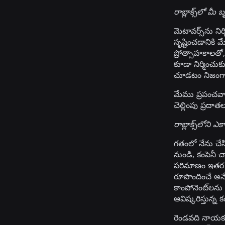
రాబ్లాక్స్‌లో 
మెటావర్స్‌ను న
సృష్టించడానికి 
ప్రోత్సాహకాలతో
కూడా నిర్మించ
చూడటం నిజంగా
మేము ప్రపంచవ్యా
చెల్లింపు ప్రద
రాబ్లాక్స్‌లోన
గతంలో నేను చేసి
నుండి, కంపెనీ 
పరిమాణం ఇతర ఉద
రూపొందించే అనే
కాంపోనెంట్‌లను 
ఆవిష్కరిస్తున్
రెండవది నాయకుల