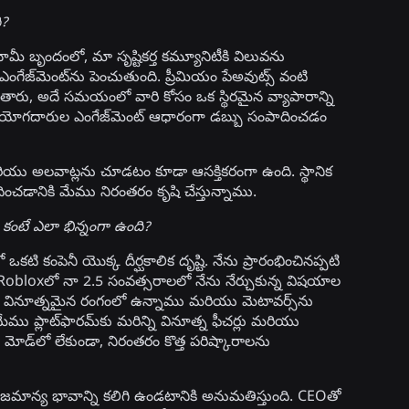
ి?
ామీ బృందంలో, మా సృష్టికర్త కమ్యూనిటీకి విలువను
ై ఎంగేజ్‌మెంట్‌ను పెంచుతుంది. ప్రీమియం పేఅవుట్స్ వంటి
తారు, అదే సమయంలో వారి కోసం ఒక స్థిరమైన వ్యాపారాన్ని
నియోగదారుల ఎంగేజ్‌మెంట్ ఆధారంగా డబ్బు సంపాదించడం
టాలు మరియు అలవాట్లను చూడటం కూడా ఆసక్తికరంగా ఉంది. స్థానిక
ించడానికి మేము నిరంతరం కృషి చేస్తున్నాము.
కంటే ఎలా భిన్నంగా ఉంది?
టి కంపెనీ యొక్క దీర్ఘకాలిక దృష్టి. నేను ప్రారంభించినప్పటి
. Robloxలో నా 2.5 సంవత్సరాలలో నేను నేర్చుకున్న విషయాల
చాలా వినూత్నమైన రంగంలో ఉన్నాము మరియు మెటావర్స్‌ను
ము ప్లాట్‌ఫారమ్‌కు మరిన్ని వినూత్న ఫీచర్లు మరియు
హణ మోడ్‌లో లేకుండా, నిరంతరం కొత్త పరిష్కారాలను
ాజమాన్య భావాన్ని కలిగి ఉండటానికి అనుమతిస్తుంది. CEOతో