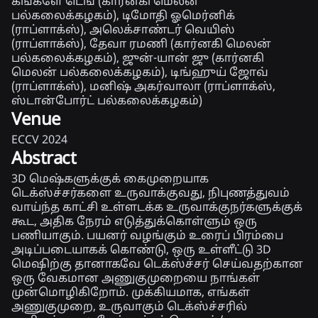
கங்க்ளே டெங் (கார்னகி மெலன்
பல்கலைக்கழகம்), டிமோதி ஓமெர்னிக்
(ராப்ளாக்ஸ்), அலெக்சாண்டர் வெயிஸ்
(ராப்ளாக்ஸ்), தேவா ரமணி (கார்னகி மெலன்
பல்கலைக்கழகம்), ஜுன்-யான் ஜு (கார்னகி
மெலன் பல்கலைக்கழகம்), டிங்ஹுய் ஜோவ்
(ராப்ளாக்ஸ்), மனிஷ் அகர்வாலா (ராப்ளாக்ஸ்,
ஸ்டான்போர்ட் பல்கலைக்கழகம்)
Venue
ECCV 2024
Abstract
3D மெஷ்களுக்குக் கைமுறையாக
டெக்ஸ்ச்சர்களை உருவாக்குவது, நிபுணத்துவம்
வாய்ந்த காட்சி உள்ளடக்க உருவாக்குநர்களுக்குக்
கூட, அதிக நேரம் எடுத்துக்கொள்ளும் ஒரு
பணியாகும். பயனர் வழங்கும் உரைப் பிரம்பை
அடிப்படையாகக் கொண்டு, ஒரு உள்ளீட்டு 3D
மெஷிற்கு தானாகவே டெக்ஸ்ச்சர் செய்வதற்கான
ஒரு வேகமான அணுகுமுறையை நாங்கள்
முன்மொழிகிறோம். முக்கியமாக, எங்கள்
அணுகுமுறை, உருவாகும் டெக்ஸ்ச்சரில்