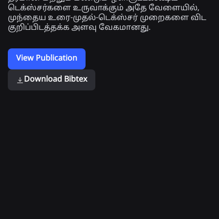
டெக்ஸ்சர்களை உருவாக்கும் அதே வேளையில்,
முந்தைய உரை-முதல்-டெக்ஸ்சர் முறைகளை விட
குறிப்பிடத்தக்க அளவு வேகமானது.
View Publication
Download Bibtex
Related Publications
ஒளிப்
நரம்பு
வன்பொருள்-
பரிமாற்ற
கையொப்பமிடப்பட்ட
முடுக்கப்பட்ட
உருவகப்படுத்துதலை
தூரப்
கதிர்வழித்
மறுவடிவமைப்பதற்காக
புலங்களில்
தடமறிதலுக்கான
குவாண்டம்
கட்டுமான
உள்ளூர்-