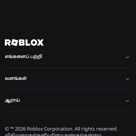
வடிவமைக்க எங்களுடன்
இணையுங்கள்
அனைத்து வேலைகளையும் காண்க
எங்களைப் பற்றி
வளங்கள்
ஆராய்
© ™
2026
Roblox Corporation. All rights reserved.
விதிமுறைகள்
தனியுரிமை
அணுகல்தன்மை