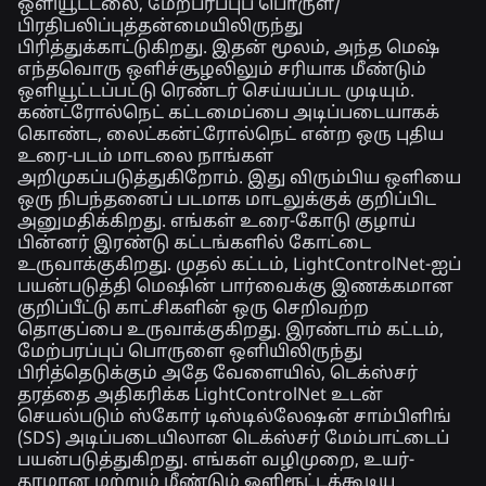
ஒளியூட்டலை, மேற்பரப்புப் பொருள்/
பிரதிபலிப்புத்தன்மையிலிருந்து
பிரித்துக்காட்டுகிறது. இதன் மூலம், அந்த மெஷ்
எந்தவொரு ஒளிச்சூழலிலும் சரியாக மீண்டும்
ஒளியூட்டப்பட்டு ரெண்டர் செய்யப்பட முடியும்.
கண்ட்ரோல்நெட் கட்டமைப்பை அடிப்படையாகக்
கொண்ட, லைட்கன்ட்ரோல்நெட் என்ற ஒரு புதிய
உரை-படம் மாடலை நாங்கள்
அறிமுகப்படுத்துகிறோம். இது விரும்பிய ஒளியை
ஒரு நிபந்தனைப் படமாக மாடலுக்குக் குறிப்பிட
அனுமதிக்கிறது. எங்கள் உரை-கோடு குழாய்
பின்னர் இரண்டு கட்டங்களில் கோட்டை
உருவாக்குகிறது. முதல் கட்டம், LightControlNet-ஐப்
பயன்படுத்தி மெஷின் பார்வைக்கு இணக்கமான
குறிப்பீட்டு காட்சிகளின் ஒரு செறிவற்ற
தொகுப்பை உருவாக்குகிறது. இரண்டாம் கட்டம்,
மேற்பரப்புப் பொருளை ஒளியிலிருந்து
பிரித்தெடுக்கும் அதே வேளையில், டெக்ஸ்சர்
தரத்தை அதிகரிக்க LightControlNet உடன்
செயல்படும் ஸ்கோர் டிஸ்டில்லேஷன் சாம்பிளிங்
(SDS) அடிப்படையிலான டெக்ஸ்சர் மேம்பாட்டைப்
பயன்படுத்துகிறது. எங்கள் வழிமுறை, உயர்-
தரமான மற்றும் மீண்டும் ஒளிரூட்டக்கூடிய