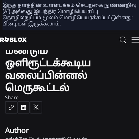
COMPUTER VISION
3D
இந்த தளத்தின் உள்ளடக்கம் செயற்கை நுண்ணறிவு
(AI) அல்லது இயந்திர மொழிபெயர்ப்பு
தொழில்நுட்பம் மூலம் மொழிபெயர்க்கப்பட்டுள்ளது;
FlashTex: LightControlNet
பிழைகள் இருக்கலாம்.
மூலம் வேகமான,
மீண்டும்
ஒளிரூட்டக்கூடிய
வலைப்பின்னல்
மெருகூட்டல்
Share
Author