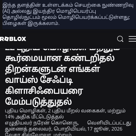
இந்த தளத்தின் உள்ளடக்கம் செயற்கை நுண்ணறிவு
பகிர்
(AI) அல்லது இயந்திர மொழிபெயர்ப்பு
தொழில்நுட்பம் மூலம் மொழிபெயர்க்கப்பட்டுள்ளது;
பிழைகள் இருக்கலாம்.
பொறியியல்
பாதுகாப்பு + நாகரிகம்
22 புதிய மொழிகள் மற்றும்
கூர்மையான கண்டறிதல்
திறன்களுடன் எங்கள்
வாய்ஸ் சேஃப்டி
கிளாசிஃபையரை
மேம்படுத்துதல்
புதிய மொழிகள், 2 புதிய மீறல் வகைகள், மற்றும்
14% அதிக மீட்டெடுத்தல்
எழுதியவர்
நரேன் கொனெரு,
வெளியிடப்பட்டது
துணைத் தலைவர், பொறியியல்,
17 ஜூன், 2026
வேசா சில்வோலா, மற்றும்