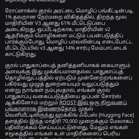
ரோப்ளாக்ஸ் குரல் அரட்டை மொழிப் பங்கீட்டின்படி,
1% தவறான நேர்மறை விகிதத்தில், திறந்த மூல
மாதிரியின் V3 ஆனது 61% மீட்டெடுப்பை
அடைகிறது. ஒப்பீட்டிற்காக, மாதிரியின் v2
ஆதரிக்கும் மொழிகளை மட்டும் பயன்படுத்திப்
பார்க்கும்போது, மொழிப் பரவலின்படி எடைபோட்ட
மீட்டெடுப்பில் v3 ஆனது 14% சார்பு மேம்பாட்டைக்
காட்டுகிறது.
குரல் பாதுகாப்பைத் தனித்தனியாகக் கையாளும்
அளவுக்கு இது முக்கியமானதல்ல. பாதுகாப்புத்
தொழில்நுட்பத்தில் ஏற்படும் முன்னேற்றங்களைப்
பகிர்வது முழுத் துறையையும் வலுப்படுத்தும்
என்று நாங்கள் நம்புவதால், எங்கள் குரல்
பாதுகாப்பு வகைப்படுத்தியை ஓப்பன் சோர்ஸ்
ஆக்கினோம் மற்றும்
ROOST-இல் ஒரு நிறுவனப்
பங்காளராக இணைந்தோம்
. முதல்
வெளியீட்டிலிருந்து ஹக்கிங் ஃபேஸ் (Hugging Face)
தளத்தில் இந்த மாதிரி 70,000 முறைக்கும் மேலாகப்
பதிவிறக்கம் செய்யப்பட்டுள்ளது, மேலும் எங்கள்
சமூகத்தில் எங்கள் உள் மாதிரிகளைப் பெரிய