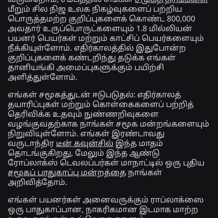
மீறும் சில நிஜ உலக நிகழ்வுகளைப் பற்றிய
பொருத்தமற்ற குறிப்புகளைக் கொண்ட 800,000
அவதார் உருப்பொருட்களையும் 1.8 மில்லியன்
பயனர் பெயர்கள் மற்றும் காட்சிப் பெயர்களையும்
நீக்கியுள்ளோம். எதிர்காலத்தில் இதுபோன்ற
குறிப்புகளைக் கண்டறிந்து தடுக்க எங்கள்
தானியங்கி அமைப்புகளுக்கும் பயிற்சி
அளித்துள்ளோம்.
எங்கள் சமூகத்துடன் ஈடுபடுதல்:
எதிர்காலத்
தயாரிப்புகள் மற்றும் கொள்கைகளைப் பற்றித்
தெரிவிக்க உதவும் நுண்ணறிவுகளை
வழங்குவதற்காக நாங்கள் சமூக மன்றங்களையும்
நிறுவியுள்ளோம். எங்கள் இரண்டாவது
வருடாந்திர
டீன் கவுன்சில்
இந்த மாதம்
தொடங்குகிறது, மேலும் இந்த ஆண்டு
ரோப்லாக்ஸ் டெவலப்பர்கள் மாநாட்டில் ஒரு புதிய
சமூகப் பாதுகாப்பு மன்றத்தை
நாங்கள்
அறிவித்தோம்.
எங்கள் பயனர்கள் அனைவருக்கும் ராப்லாக்ஸை
ஒரு பாதுகாப்பான, நாகரிகமான இடமாக மாற்ற