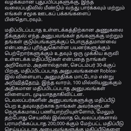
வழக்கமான புதுப்பிப்புகளுக்கு, இந்த
வலைப்பதிவில் மீண்டும் வந்து பார்க்கவும் மற்றும்
எங்கள் சமூக ஊடகப் பக்கங்களைப்
பின்தொடரவும்.
மதிப்பிடப்படாத உள்ளடக்கத்திற்கான அணுகலை
நீக்குதல்:
எந்த அனுபவங்கள் தங்களுக்கு மற்றும்
தங்கள் குடும்பங்களுக்குப் பொருத்தமானவை
என்பதைப் புரிந்துகொள்ள பயனர்களுக்கும்
பெற்றோர்களுக்கும் உதவும் ஒரு முக்கிய கருவி
உள்ளடக்க மதிப்பீடுகள் என்பதை நாங்கள்
அறிவோம். அதனால்தான், செப்டம்பர் 30-க்குப்
பிறகு, மதிப்பிடப்படாத அனுபவங்களை Roblox-
இல் விளையாட அனுமதிக்க மாட்டோம் என்று
அறிவித்தோம்
. இந்த வாரம், 100 மில்லியனுக்கும்
அதிகமான மதிப்பிடப்படாத அனுபவங்கள்
விளையாட முடியாததாகிவிட்டன.
டெவலப்பர்களின் அனுபவங்களுக்கு மதிப்பீடு
பெற உதவுவதற்காக நாங்கள் அவர்களுடன்
நெருக்கமாகப் பணியாற்றியுள்ளோம், மேலும்
தற்போது செயலில் இல்லாத டெவலப்பர்களால்
பராமரிக்கப்படாத 200,000-க்கும் மேற்பட்ட மதிப்பீடு
செய்யப்படாத அனுபவங்களுக்கு மதிப்பீடுகளை