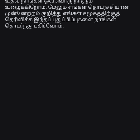
உதவ நாங்கள் ஒவ்வொரு நாளும்
உழைக்கிறோம், மேலும் எங்கள் தொடர்ச்சியான
முன்னேற்றம் குறித்து எங்கள் சமூகத்திற்குத்
தெரிவிக்க இந்தப் புதுப்பிப்புகளை நாங்கள்
தொடர்ந்து பகிர்வோம்.
தொடர்புடைய செய்திகள்
பொறியியல்
4 ஆக., 2026
செல்ஃபியைத் தாண்டி: ராப்லாக்ஸின்