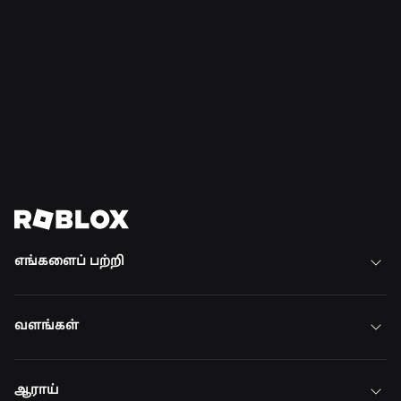
பாதுகாப்பு + நாகரிகம்
21 ஜூலை, 2026
நற்பண்பு மற்றும் நல்வாழ்விற்கான
ரோப்லாக்ஸ் இளம் வயது சபை தென்
அமெரிக்காவிற்கு விரிவுபடுத்தப்பட்டது
மேலும் படிக்க
அனைத்து செய்திகளையும் காண்க
எங்களைப் பற்றி
வளங்கள்
ஆராய்