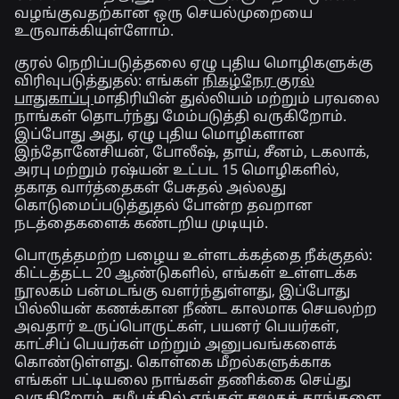
வழங்குவதற்கான ஒரு செயல்முறையை
உருவாக்கியுள்ளோம்.
குரல் நெறிப்படுத்தலை ஏழு புதிய மொழிகளுக்கு
விரிவுபடுத்துதல்:
எங்கள்
நிகழ்நேர குரல்
பாதுகாப்பு
மாதிரியின் துல்லியம் மற்றும் பரவலை
நாங்கள் தொடர்ந்து மேம்படுத்தி வருகிறோம்.
இப்போது அது, ஏழு புதிய மொழிகளான
இந்தோனேசியன், போலீஷ், தாய், சீனம், டகலாக்,
அரபு மற்றும் ரஷ்யன் உட்பட 15 மொழிகளில்,
தகாத வார்த்தைகள் பேசுதல் அல்லது
கொடுமைப்படுத்துதல் போன்ற தவறான
நடத்தைகளைக் கண்டறிய முடியும்.
பொருத்தமற்ற பழைய உள்ளடக்கத்தை நீக்குதல்:
கிட்டத்தட்ட 20 ஆண்டுகளில், எங்கள் உள்ளடக்க
நூலகம் பன்மடங்கு வளர்ந்துள்ளது, இப்போது
பில்லியன் கணக்கான நீண்ட காலமாக செயலற்ற
அவதார் உருப்பொருட்கள், பயனர் பெயர்கள்,
காட்சிப் பெயர்கள் மற்றும் அனுபவங்களைக்
கொண்டுள்ளது. கொள்கை மீறல்களுக்காக
எங்கள் பட்டியலை நாங்கள் தணிக்கை செய்து
வருகிறோம், சமீபத்தில் எங்கள்
சமூகத் தரங்களை