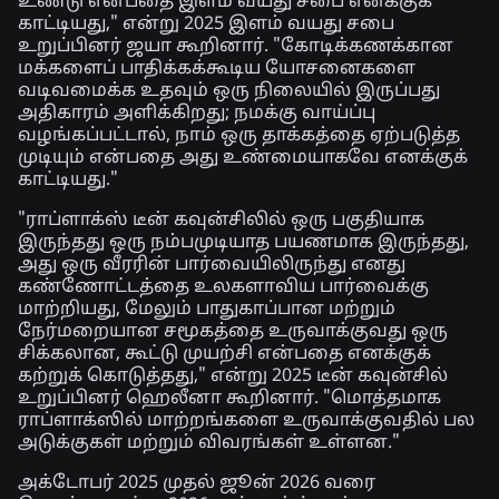
உண்டு என்பதை இளம் வயது சபை எனக்குக்
காட்டியது," என்று 2025 இளம் வயது சபை
உறுப்பினர் ஜயா கூறினார். "கோடிக்கணக்கான
மக்களைப் பாதிக்கக்கூடிய யோசனைகளை
வடிவமைக்க உதவும் ஒரு நிலையில் இருப்பது
அதிகாரம் அளிக்கிறது; நமக்கு வாய்ப்பு
வழங்கப்பட்டால், நாம் ஒரு தாக்கத்தை ஏற்படுத்த
முடியும் என்பதை அது உண்மையாகவே எனக்குக்
காட்டியது."
"ராப்ளாக்ஸ் டீன் கவுன்சிலில் ஒரு பகுதியாக
இருந்தது ஒரு நம்பமுடியாத பயணமாக இருந்தது,
அது ஒரு வீரரின் பார்வையிலிருந்து எனது
கண்ணோட்டத்தை உலகளாவிய பார்வைக்கு
மாற்றியது, மேலும் பாதுகாப்பான மற்றும்
நேர்மறையான சமூகத்தை உருவாக்குவது ஒரு
சிக்கலான, கூட்டு முயற்சி என்பதை எனக்குக்
கற்றுக் கொடுத்தது," என்று 2025 டீன் கவுன்சில்
உறுப்பினர் ஹெலீனா கூறினார். "மொத்தமாக
ராப்ளாக்ஸில் மாற்றங்களை உருவாக்குவதில் பல
அடுக்குகள் மற்றும் விவரங்கள் உள்ளன."
அக்டோபர் 2025 முதல் ஜூன் 2026 வரை