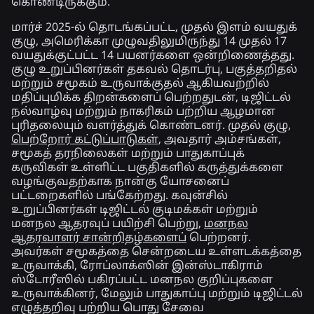
கொண்டிருக்கும்.
மார்ச் 2025-ல் தொடங்கப்பட்ட, முதல் இளம் வயதுக்
குழு, அமெரிக்கா முழுவதிலுமிருந்து 14 முதல் 17
வயதுக்குட்பட்ட 14 பயனர்களை ஒன்றிணைத்தது.
குழு உறுப்பினர்கள் தகவல் தொடர்பு, பகுத்தறிதல்
மற்றும் சமூகம் உருவாக்குதல் ஆகியவற்றில்
மதிப்புமிக்க திறன்களைப் பெற்றதுடன், டிஜிட்டல்
நல்வாழ்வு மற்றும் நாகரிகம் பற்றிய ஆழமான
புரிதலையும் வளர்த்துக் கொண்டனர். முதல் குழு,
பெற்றோர் கட்டுப்பாடுகள்
, அவதார் அம்சங்கள்,
சமூகத் தரநிலைகள் மற்றும் பாதுகாப்புக்
கருவிகள் உள்ளிட்ட பகுதிகளில் கருத்துக்களை
வழங்குவதற்காக நான்கு யோசனைப்
பட்டறைகளில் பங்கேற்றது. கவுன்சில்
உறுப்பினர்கள் டிஜிட்டல் குடிமக்கள் மற்றும்
மனநல ஆதரவுப் பயிற்சி பெற்று,
மனநல
ஆதரவாளர் சான்றிதழ்களைப்
பெற்றனர்.
அவர்கள் சமூகத்தை சென்றடைய உள்ளடக்கத்தை
உருவாக்கி, ரோப்லாக்ஸின் இன்ஸ்டாகிராம்
ஸ்டோரீஸில் பகிரப்பட்ட மனநல குறிப்புகளை
உருவாக்கினர், மேலும் பாதுகாப்பு மற்றும் டிஜிட்டல்
எழுத்தறிவு பற்றிய பொது சேவை