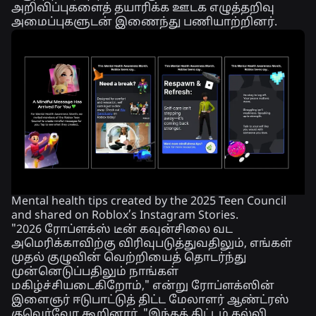
அறிவிப்புகளைத் தயாரிக்க ஊடக எழுத்தறிவு
அமைப்புகளுடன் இணைந்து பணியாற்றினர்.
Mental health tips created by the 2025 Teen Council
and shared on Roblox’s Instagram Stories.
"2026 ரோப்ளக்ஸ் டீன் கவுன்சிலை வட
அமெரிக்காவிற்கு விரிவுபடுத்துவதிலும், எங்கள்
முதல் குழுவின் வெற்றியைத் தொடர்ந்து
முன்னெடுப்பதிலும் நாங்கள்
மகிழ்ச்சியடைகிறோம்," என்று ரோப்ளக்ஸின்
இளைஞர் ஈடுபாட்டுத் திட்ட மேலாளர் ஆண்ட்ரஸ்
குவெர்வோ கூறினார். "இந்தத் திட்டம் கல்வி