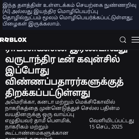
இந்த தளத்தின் உள்ளடக்கம் செயற்கை நுண்ணறிவு
பகிர்
(AI) அல்லது இயந்திர மொழிபெயர்ப்பு
தொழில்நுட்பம் மூலம் மொழிபெயர்க்கப்பட்டுள்ளது;
பிழைகள் இருக்கலாம்.
செய்திகள்
பாதுகாப்பு + நாகரிகம்
ராப்லாக்ஸின் இரண்டாவது
வருடாந்திர டீன் கவுன்சில்
இப்போது
விண்ணப்பதாரர்களுக்குத்
திறக்கப்பட்டுள்ளது
அமெரிக்கா, கனடா மற்றும் மெக்சிகோவில்
நாகரிகத்தை முன்னெடுத்துச் செல்ல பதின்ம
வயதினருக்கு ஒரு வாய்ப்பு
எழுதியவர்
தாமீ பௌமிக்,
வெளியிடப்பட்டது
நாகரிகம் மற்றும்
15 செப்., 2025
கூட்டாண்மைகளுக்கான