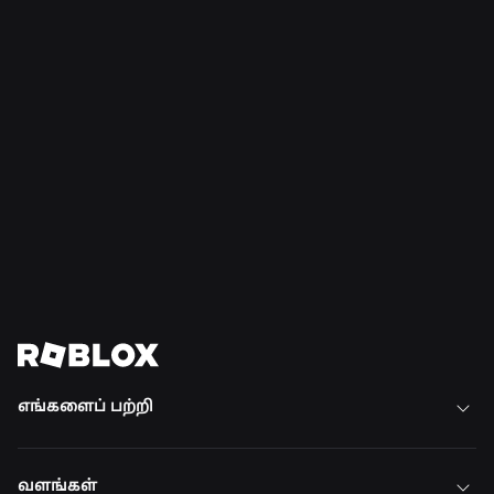
செய்திகள்
28 ஜூலை, 2026
Moments: Roblox-இல் உங்கள் அடுத்த
விருப்பமான விளையாட்டைக் கண்டறிய
மேலும் பல வழிகள்
மேலும் படிக்க
அனைத்து செய்திகளையும் காண்க
எங்களைப் பற்றி
வளங்கள்