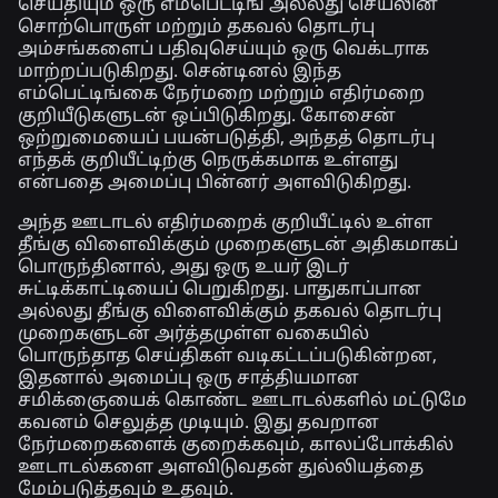
செய்தியும் ஒரு எம்பெட்டிங் அல்லது செயலின்
சொற்பொருள் மற்றும் தகவல் தொடர்பு
அம்சங்களைப் பதிவுசெய்யும் ஒரு வெக்டராக
மாற்றப்படுகிறது. சென்டினல் இந்த
எம்பெட்டிங்கை நேர்மறை மற்றும் எதிர்மறை
குறியீடுகளுடன் ஒப்பிடுகிறது. கோசைன்
ஒற்றுமையைப் பயன்படுத்தி, அந்தத் தொடர்பு
எந்தக் குறியீட்டிற்கு நெருக்கமாக உள்ளது
என்பதை அமைப்பு பின்னர் அளவிடுகிறது.
அந்த ஊடாடல் எதிர்மறைக் குறியீட்டில் உள்ள
தீங்கு விளைவிக்கும் முறைகளுடன் அதிகமாகப்
பொருந்தினால், அது ஒரு உயர் இடர்
சுட்டிக்காட்டியைப் பெறுகிறது. பாதுகாப்பான
அல்லது தீங்கு விளைவிக்கும் தகவல் தொடர்பு
முறைகளுடன் அர்த்தமுள்ள வகையில்
பொருந்தாத செய்திகள் வடிகட்டப்படுகின்றன,
இதனால் அமைப்பு ஒரு சாத்தியமான
சமிக்ஞையைக் கொண்ட ஊடாடல்களில் மட்டுமே
கவனம் செலுத்த முடியும். இது தவறான
நேர்மறைகளைக் குறைக்கவும், காலப்போக்கில்
ஊடாடல்களை அளவிடுவதன் துல்லியத்தை
மேம்படுத்தவும் உதவும்.