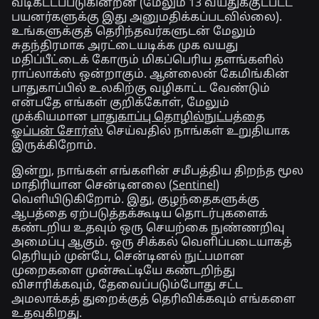
வடிகட்டப்படுகின்றன (மேலும் 13 வயதுக்குட்பட்ட
பயனர்களுக்கு இது அனுமதிக்கப்படவில்லை).
உங்களுக்குத் தெரிந்தவர்களுடன் மேலும்
சுதந்திரமாக அரட்டையடிக்க முக வயது
மதிப்பீட்டைக் கோரும் மிகப்பெரிய தளங்களில்
ராப்லாக்ஸ் ஒன்றாகும். ஆன்லைன் கேமிங்கின்
பாதுகாப்பில் உலகிற்கு வழிகாட்ட வேண்டும்
என்பதே எங்கள் குறிக்கோள், மேலும்
முக்கியமான
பாதுகாப்பு தொழில்நுட்பத்தை
ஓப்பன் சோர்ஸ்
செய்வதில் நாங்கள் உறுதியாக
இருக்கிறோம்.
இன்று, நாங்கள் எங்களின் சமீபத்திய திறந்த மூல
மாதிரியான சென்டினலை (
Sentinel
)
வெளியிடுகிறோம். இது, குழந்தைகளுக்கு
ஆபத்தை ஏற்படுத்தக்கூடிய தொடர்புகளைக்
கண்டறிய உதவும் ஒரு செயற்கை நுண்ணறிவு
அமைப்பு ஆகும். ஒரு சிக்கல் வெளிப்படையாகத்
தெரியும் முன்பே, சென்டினல் நுட்பமான
முறைகளை முன்கூட்டியே கண்டறிந்து
விசாரிக்கவும், தேவைப்படும்போது சட்ட
அமலாக்கத் துறைக்குத் தெரிவிக்கவும் எங்களை
உதவுகிறது.