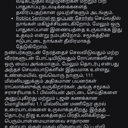
வடிகட்டுதல் வழிமுறைகள் மற்றும் பிற
பாதுகாப்பு நடவடிக்கைகளைத்
தவிர்ப்பதற்கான முயற்சிகளும் அடங்கும்.
Roblox Sentinel-ஐ ஓப்பன் சோர்ஸ்
செய்வதில்
நாங்கள் மகிழ்ச்சியடைகிறோம், மேலும் ஒரு
பாதுகாப்பான இணையத்தை உருவாக்க இது
உதவும் என்று நம்புகிறோம். சமூகத்தின்
ஈடுபாட்டை நாங்கள் தீவிரமாகத்
தேடுகிறோம்.
நண்பர்களுடன் நேரத்தைச் செலவிடுவதும் மற்ற
வீரர்களுடன் போட்டியிடுவதும் ரோப்லாக்ஸின்
ஒரு மைய அங்கமாகும், மேலும் தொடர்பு என்பது
அந்தச் செயல்பாடுகளின் இதயமாக உள்ளது.
உண்மையில், ஒவ்வொரு நாளும், 111
மில்லியனுக்கும் அதிகமான பயனர்கள்
ராப்லாக்ஸுக்கு வருகிறார்கள், அங்கு சமூகம்
சராசரியாக 6.1 பில்லியன் அரட்டை செய்திகளை
அனுப்புகிறது மற்றும் டஜன் கணக்கான
மொழிகளில் 1.1 மில்லியன் மணிநேர குரல்
உரையாடல்களை உருவாக்குகிறது. இந்தத்
தொடர்பு நிஜ உலகத்தைப் பிரதிபலிக்கிறது—
பெரும்பான்மையானவை சாதாரண
உரையாடல்கள் முதல் விளையாட்டுப் பற்றி