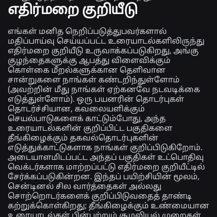
எதிர்மறை குறியீடு
எங்கள் மனித நெறிப்படுத்துபவர்களால்
மதிப்பாய்வு செய்யப்பட்ட உரையாடல்களிலிருந்து
எதிர்மறை குறியீடு உருவாக்கப்படுகிறது, அங்கு
குழந்தைகளுக்கு ஆபத்து விளைவிக்கும்
கொள்கை மீறல்களுக்கான தெளிவான
சான்றுகளை நாங்கள் கண்டறிந்துள்ளோம்
(அவற்றின் மீது நாங்கள் ஏற்கனவே நடவடிக்கை
எடுத்துள்ளோம்). ஒரு பயனரின் தொடர்புகள்
தொடர்ச்சியான, கவலையளிக்கும்
செயல்பாடுகளைக் காட்டும்போது, அந்த
உரையாடல்களின் குறிப்பிட்ட பகுதிகளை
தீங்கிழைக்கும் தகவல்தொடர்புகளின்
எடுத்துக்காட்டுகளாக நாங்கள் குறிப்பிடுகிறோம்.
அடையாளமிடப்பட்ட அந்தப் பகுதிகள் உட்பொதிவு
வெக்டர்களாக மாற்றப்பட்டு எதிர்மறை குறியீட்டில்
சேர்க்கப்படுகின்றன. இந்தப் பயிற்சியின் மூலம்,
சென்டினல் சில வார்த்தைகள் அல்லது
சொற்றொடர்களைக் குறிப்பிடுவதைத் தாண்டி
கற்றுக்கொள்கிறது; தீங்கிழைக்கும் உண்மையான
உரையாடல்கள் பின்பற்றும் சூழலியல் முறைகள்