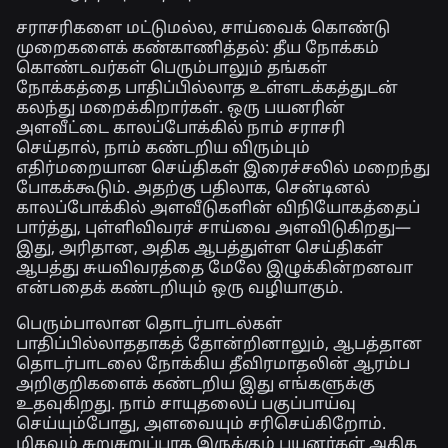
சராசரிகளை மட்டுமல்ல, சாய்வைக் கொண்டு
முறைகளைக் கண்காணித்தல்:
தீய நோக்கம்
கொண்டவர்கள் பெரும்பாலும் தங்கள்
நோக்கத்தை பாதிப்பில்லாத உள்ளடக்கத்துடன்
கலந்து மறைக்கிறார்கள். ஒரு பயனரின்
அளவீட்டை காலப்போக்கில் நாம் சராசரி
செய்தால், நாம் கண்டறிய விரும்பும்
எதிர்மறையான செய்திகள் இரைச்சலில் மறைந்து
போகக்கூடும். அதற்கு பதிலாக, சென்டினல்
காலப்போக்கில் அளவீடுகளின் விநியோகத்தைப்
பார்த்து, புள்ளிவிவரச் சாய்வை அளவிடுகிறது—
இது, அரிதான, அதிக ஆபத்துள்ள செய்திகள்
ஆபத்து சுயவிவரத்தை மேலே இழுக்கின்றனவா
என்பதைக் கண்டறியும் ஒரு வழியாகும்.
பெரும்பாலான தொடர்பாடல்கள்
பாதிப்பில்லாததாகத் தோன்றினாலும், ஆபத்தான
தொடர்பாடலை நோக்கிய தீவிரமாதலின் ஆரம்ப
அறிகுறிகளைக் கண்டறிய இது எங்களுக்கு
உதவுகிறது. நாம் சாயுதலைப் பகுப்பாய்வு
செய்யும்போது, அளவையும் சரிசெய்கிறோம்.
மிகவும் சுறுசுறுப்பாக இருக்கும் பயனர்கள் அதிக