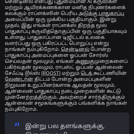
சென்டினல் என்பது புதுமையான AI கருவிகள்
மற்றும் ஆயிரக்கணக்கான மனித நிபுணர்களைக்
கலக்கும் ராப்ளக்ஸின் பெரிய
அடுக்கு பாதுகாப்பு
அமைப்பின் ஒரு முக்கிய பகுதியாகும். இன்று
முதல், இது எங்கள் ராப்ளக்ஸ் திறந்த மூல
பாதுகாப்பு கருவித்தொகுப்பின் ஒரு பகுதியாகவும்
உள்ளது. பாதுகாப்பான டிஜிட்டல் உலகை
வளர்ப்பது ஒரு பகிரப்பட்ட பொறுப்பு என்று
நாங்கள் நம்புகிறோம்.
சென்டினல்
போன்ற
பாதுகாப்பு அமைப்புகளை ஓப்பன் சோர்ஸ்
செய்வதன் மூலமும், எங்கள் அணுகுமுறைகளைப்
பகிர்வதன் மூலமும், ராபஸ்ட் ஓப்பன் ஆன்லைன்
சேஃப்டி டூல்ஸ் (
ROOST
) மற்றும்
டெக்
கூட்டணியின்
லேண்டர்ன்
திட்டம் போன்ற அமைப்புகளின்
நிறுவன உறுப்பினர்களாக ஆவதன் மூலமும்,
ஆன்லைன் பாதுகாப்பு நடைமுறைகளின் கூட்டு
முன்னேற்றத்திற்கும், அவற்றைச் சார்ந்திருக்கும்
ஆன்லைன் சமூகங்களுக்கும் பங்களிக்க நாங்கள்
நம்புகிறோம்.
இன்று பல தளங்களுக்கு,