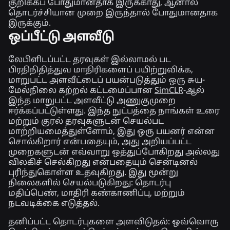
குறிக்கப் போதுமானதாக இருக்காது, ஆனால்
தொடர்ச்சியான முறை இருந்தால் போதுமானதாக
இருக்கும்.
ஒப்பீட்டு அளவீடு
லேபிளிடப்பட்ட தரவுகள் இல்லாமல் பட
பிரதிநிதித்துவ மாதிரிகளைப் பயிற்றுவிக்க,
மாறுபட்ட அளவீட்டைப் பயன்படுத்தும் ஒரு சுய-
மேல்நிலை கற்றல் கட்டமைப்பான
SimCLR
-ஆல்
இந்த மாறுபட்ட அளவீட்டு அணுகுமுறை
ஈர்க்கப்பட்டுள்ளது. இந்த நுட்பத்தை நாங்கள் உரை
மற்றும் குரல் தரவுகளுடன் செயல்பட
மாற்றியமைத்துள்ளோம், இது ஒரு பயனர் என்ன
சொல்கிறார் என்பதையும், அது அறியப்பட்ட
முறைகளுடன் எவ்வாறு ஒத்துப்போகிறது அல்லது
விலகிச் செல்கிறது என்பதையும் சென்டினல்
புரிந்துகொள்ள உதவுகிறது. இது மூன்று
நிலைகளில் செயல்படுகிறது: தொடர்பு
மதிப்பெண், மாதிரி கண்காணிப்பு, மற்றும்
நடவடிக்கை எடுத்தல்.
தனிப்பட்ட தொடர்புகளை அளவிடுதல்:
ஒவ்வொரு