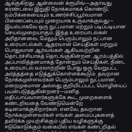
ஆக்குகிறது. ஆன்லைன் க்ரூமிங்—அதாவது
சுரண்டலை இறுதி நோக்கமாகக் கொண்டு,
நம்பிக்கையையும் உணர்ச்சிப்பூர்வமான
பிணைப்பையும் முறையாக உருவாக்குவது—
இயல்பாகவே ஒரு நுட்பமான மற்றும் படிப்படியான
செயல்முறையாகும். இந்த உரையாடல்கள்
அரிதானவை, மேலும் பெரும்பாலும் நட்பான
உரையாடல்கள், ஆதரவான செய்திகள் மற்றும்
பொதுவான ஆர்வங்கள் ஆகியவற்றின்
தொடர்ச்சியாகத் தொடங்குகின்றன. ஆரம்பத்தில்
அப்பாவித்தனமாகத் தோன்றும் செய்திகள், நீண்ட
உரையாடல் வரலாற்றின் போது ஒரு வேறுபட்ட
அர்த்தத்தை எடுத்துக்கொள்ளக்கூடும். தவறான
நோக்கமுள்ளவர்கள் பெரும்பாலும் நுட்பமான,
மறைமுகமான அல்லது குறியிடப்பட்ட மொழியைப்
பயன்படுத்துகின்றனர்—மனித
மதிப்பாய்வாளர்களுக்கே கூட, முறைகளைக்
கண்டறிவதை வேண்டுமென்றே
கடினமாக்குகிறார்கள். எனவே, தவறான
நோக்கமுள்ளவர்கள் எங்கள் அமைப்புகளைத்
தவிர்க்க முயற்சிக்கும் புதிய வழிகளுக்கு
ஈடுகொடுக்கும் வகையில் எங்கள் கண்டறிதல்