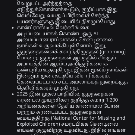
வேறுபட்ட அர்த்தத்தை
எடுத்துக்கொள்ளக்கூடும், குறிப்பாக இது
வெவ்வேறு வயதுப் பிரிவைச் சேர்ந்த
பயனர்களுக்கு இடையில் நிகழும்போது.
கான்ட்ராஸ்டிவ் லேர்னிங்கை
அடிப்படையாகக் கொண்ட ஒரு AI
அமைப்பான ராப்லாக்ஸ் சென்டினலை
நாங்கள் உருவாக்கியுள்ளோம். இது,
குழந்தைகளைக் கவர்ந்திழுத்தல் (grooming)
போன்ற, குழந்தைகள் ஆபத்தில் சிக்கும்
அபாயத்தின் ஆரம்ப அறிகுறிகளைக்
கண்டறிய உதவுகிறது. இதன் மூலம் நாங்கள்
இன்னும் முன்கூட்டியே விசாரிக்கவும்,
தேவைப்பட்டால் சட்ட அமலாக்கத் துறைக்குத்
தெரிவிக்கவும் முடிகிறது.
2025-இன் முதல் பாதியில், குழந்தைகள்
சுரண்டல் முயற்சிகள் குறித்த சுமார் 1,200
அறிக்கைகளை தேசிய காணாமல் போன
மற்றும் சுரண்டப்பட்ட குழந்தைகள்
மையத்திற்கு (National Center for Missing and
Exploited Children) சமர்ப்பிக்க சென்டினல்
எங்கள் குழுவிற்கு உதவியது. இதில் எங்கள்