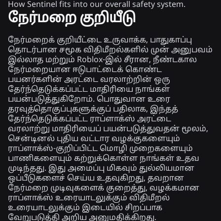
How Sentinel fits into our overall safety system.
நேர்மறை குறியீடு
நேர்மறைக் குறியீட்டை உருவாக்க, பாதுகாப்பு
தொடர்பான சமூக விதிமீறல்களில் முன் அனுபவம்
இல்லாத மற்றும் Roblox-இல் சீரான, நீண்டகால
நேர்மறையான ஈடுபாட்டைக் கொண்ட
பயனர்களின் அரட்டை வரலாற்றின் ஒரு
தேர்ந்தெடுக்கப்பட்ட மாதிரியை நாங்கள்
பயன்படுத்துகிறோம். பொதுவான உரை
தரவுத்தொகுப்புகளுக்குப் பதிலாக, இந்தத்
தேர்ந்தெடுக்கப்பட்ட ராப்ளாக்ஸ் அரட்டை
வரலாற்று மாதிரியைப் பயன்படுத்துவதன் மூலம்,
சென்டினல் புதிய வட்டார வழக்குகளையும்
ராப்ளாக்ஸ்-குறிப்பிட்ட மொழி முறைகளையும்
பாணிகளையும் கற்றுக்கொள்ள நாங்கள் உதவ
முடிந்தது. இது அமைப்பு மிகவும் துல்லியமான
ஒப்பீடுகளைச் செய்ய உதவுகிறது, தவறான
நேர்மறை முடிவுகளைக் குறைத்து, வழக்கமான
ராப்ளாக்ஸ் உரையாடலுக்கும் விதிமீறல்
உரையாடலுக்கும் இடையில் சிறப்பாக
வேறுபடுத்தி அறிய அனுமதிக்கிறது.