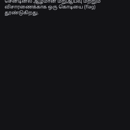
சென்டினல் ஆழமான மறுஆய்வு மற்றும்
விசாரணைக்காக ஒரு கொடியை (flag)
தூண்டுகிறது.
தொடர்புடைய செய்திகள்
பொறியியல்
4 ஆக., 2026
செல்ஃபியைத் தாண்டி: ராப்லாக்ஸின்
வயது-உறுதிப்படுத்தல் அமைப்பு, வயதுச்
சரிபார்ப்புகளைத் தற்போதையதாக
வைத்திருக்க எவ்வாறு உதவுகிறது
மேலும் படிக்க
செய்திகள்
28 ஜூலை, 2026
Moments: Roblox-இல் உங்கள் அடுத்த
விருப்பமான விளையாட்டைக் கண்டறிய