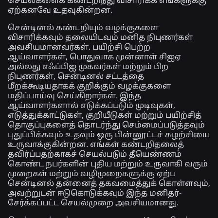
செயல்களைக் கண்டறிந்து விசாரிக்க எங்களுக்கு
ஏற்கனவே உதவுகின்றன.
சென்டினல் கண்டறியும் வழக்குகளை
விசாரிக்கவும் தலையிடவும் மனித நிபுணர்கள்
அவசியமானவர்கள். பயிற்சி பெற்ற
ஆய்வாளர்கள், பொதுவாக முன்னாள் சிஐஏ
அல்லது எஃப்பிஐ முகவர்கள் மற்றும் பிற
நிபுணர்கள், சென்டினல் சட்டத்தை
மீறக்கூடியதாகக் குறிக்கும் வழக்குகளை
மதிப்பாய்வு செய்கிறார்கள். இந்த
ஆய்வாளர்களால் எடுக்கப்படும் முடிவுகள்,
எடுத்துக்காட்டுகள், குறியீடுகள் மற்றும் பயிற்சித்
தொகுப்புகளைத் தொடர்ந்து செம்மைப்படுத்தவும்
புதுப்பிக்கவும் உதவும் ஒரு பின்னூட்டச் சுழற்சியை
உருவாக்குகின்றன. எங்கள் கண்டறிதலைத்
தவிர்ப்பதற்காகச் செயல்படும் தீயெண்ணம்
கொண்ட நபர்களின் புதிய மற்றும் உருவாகி வரும்
முறைகள் மற்றும் வழிமுறைகளுக்கு ஏற்ப
சென்டினல் தன்னைத் தகவமைத்துக் கொள்ளவும்,
அவற்றுடன் ஈடுகொடுக்கவும் இந்த மனிதர்-
சேர்க்கப்பட்ட செயல்முறை அவசியமானது.