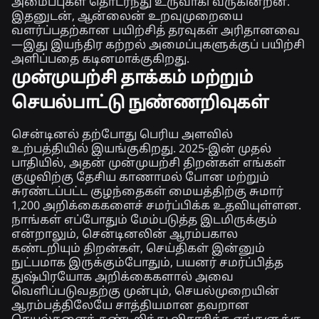
அமைப்புகள் தொடர்ந்து உருவாகி வருகின்றன.
இதனுடன், ஆன்லைன் உறவுமுறையை
வளர்ப்பதற்கான பயிற்சித் தரவுகள் அரிதானவை
—இது இயந்திர கற்றல் அமைப்புகளுக்குப் பயிற்சி
அளிப்பதை கடினமாக்குகிறது.
முன்முயற்சி தாக்கம் மற்றும்
செயல்பாட்டு நுண்ணறிவுகள்
சென்டினல் தற்போது பெரிய அளவில்
உற்பத்தியில் இயங்குகிறது. 2025-இன் முதல்
பாதியில், அதன் முன்முயற்சி திறன்கள் எங்கள்
குழுவிற்கு தேசிய காணாமல் போன மற்றும்
சுரண்டப்பட்ட குழந்தைகள் மையத்திற்கு சுமார்
1,200 அறிக்கைகளைச் சமர்ப்பிக்க உதவியுள்ளன.
நாங்கள் எப்போதும் மேம்படுத்த இடமிருக்கும்
என்றாலும், சென்டினலின் ஆரம்பகால
கண்டறியும் திறன்கள், செய்திகள் இன்னும்
நுட்பமாக இருக்கும்போதும், பயனர் சமர்ப்பித்த
துஷ்பிரயோக அறிக்கைகளால் அவை
வெளிப்படுவதற்கு முன்பும், செயல்முறையின்
ஆரம்பத்திலேயே சாத்தியமான தவறான