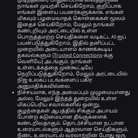
முடிந்தவரை பாதுகாப்பாக வைத்திருக்க
நாங்கள் முயற்சி செய்கிறோம், குறிப்பாக
எங்கள் இளைய பயனர்களுக்காக. எங்கள்
மிகவும் பழமைவாதக் கொள்கைகள் மூலம்
இதைச் செய்கிறோம், மேலும் நாங்கள்
கண்டறியும் அரட்டையில் உள்ள
பொருத்தமற்ற செய்திகளை வடிகட்ட AI-ஐப்
பயன்படுத்துகிறோம், இதில் தனிப்பட்ட
முறையில் அடையாளம் காணக்கூடிய
தகவல்களும் (
Trusted Connections
-க்கு
வெளியே) அடங்கும். நாங்கள்
உள்ளடக்கத்தை முன்கூட்டியே
நெறிப்படுத்துகிறோம், மேலும் அரட்டையில்
நிஜ உலகப் படங்களைப் பகிர
அனுமதிக்கவில்லை.
நிச்சயமாக, எந்த அமைப்பும் முழுமையானது
அல்ல, மேலும் இந்தத் துறையில் உள்ள
மிகப்பெரிய சவால்களில் ஒன்று,
குழந்தைகள் ஆபத்தில் சிக்கும் அபாயம்
போன்ற கடுமையான தீங்குகளைக்
கண்டறிவதாகும். தொடர்ச்சியான நட்பான
உரையாடல்களும் ஆதரவான செய்திகளும்,
நீண்ட உரையாடல் வரலாற்றின் போது ஒரு