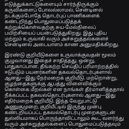
எடுத்துக்காட்டுகளையும் சார்ந்திருக்கும்
கருவிகளைப் போலல்லாமல், சென்டினல்
நடக்கும்போதே தொடர்புப் பாணிகளைக்
கண்டறிந்து பொதுமைப்படுத்தக்
கற்றுக்கொள்வதற்கு சுய-மேல்நிலைப்
பயிற்சியைப் பயன்படுத்துகிறது. இது புதிய
மற்றும் உருவாகி வரும் அச்சுறுத்தல்களைச்
சென்டினல் அடையாளம் காண அனுமதிக்கிறது.
இரண்டு குறியீடுகளை உருவாக்குவதன் மூலம்
குழுவானது இதைச் சாதித்தது. ஒன்று,
பாதுகாப்பான, தீங்கற்ற செய்திப் பரிமாற்றத்தில்
ஈடுபடும் பயனர்களின் தகவல்தொடர்புகளால்
ஆனது—இது நேர்மறைக் குறியீடு. மற்றொன்று,
குழந்தைகளுக்கு ஆபத்து விளைவிக்கும்
கொள்கை மீறல்கள் என நாங்கள் தீர்மானித்ததால்
நீக்கப்பட்ட தகவல்தொடர்புகளால் ஆனது—இது
எதிர்மறைக் குறியீடு. இந்த வேறுபாட்டு
அணுகுமுறை, குறியீட்டில் இருந்து முன்பு
கண்டறியப்பட்ட தகவல்தொடர்பு முறைகளுடன்
துல்லியமாகப் பொருந்தாவிட்டாலும் கூட, வளர்ந்து
வரும் அச்சுறுத்தல்களைப் பொதுமைப்படுத்தவும்