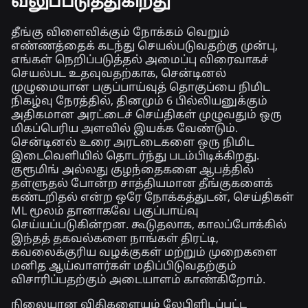
வலுப்படுத்துகிறது
தீங்கு விளைவிக்கும் நோக்கம் வெறும்
எண்ணத்தைக் கடந்து செயல்படுவதற்கு முன்பு,
எங்கள் நெறிப்படுத்தல் அமைப்பு விரைவாகச்
செயல்பட உதவுவதற்காக, சென்டினல்
முழுமையான பகுப்பாய்வுத் தொகுப்பை நிமிட
நிகழ்வு நேரத்தில், தினமும் 6 பில்லியனுக்கும்
அதிகமான அரட்டைச் செய்திகள் முழுவதும் ஒரு
மிகப்பெரிய அளவில் இயக்க வேண்டும்.
சென்டினல் உரை அரட்டைகளை ஒரு நிமிட
இடைவெளியில் தொடர்ந்து படம்பிடிக்கிறது.
குரூமிங் அல்லது குழந்தைகளை ஆபத்தில்
தள்ளுதல் போன்ற சாத்தியமான தீங்குகளைக்
கண்டறிதல் என்ற ஒரே நோக்கத்துடன், செய்திகள்
ML மூலம் தானாகவே பகுப்பாய்வு
செய்யப்படுகின்றன. கூடுதலாக, காலப்போக்கில்
இந்தத் தகவல்களை நாங்கள் திரட்டி,
கவலைக்குரிய வழக்குகள் மற்றும் முறைகளை
மனித ஆய்வாளர்கள் மதிப்பிடுவதற்கும்
விசாரிப்பதற்கும் அடையாளம் காண்கிறோம்.
நிலையான விதிகளையும் லேபிளிடப்பட்ட