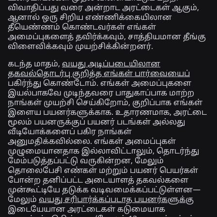
விவாதிப்பது வரை அன்றாட அரட்டைகள் ஆகும்,
ஆனால் ஒரு சிறிய எண்ணிக்கையிலான
தீயெண்ணம் கொண்டவர்கள் எங்கள்
அமைப்புகளைத் தவிர்க்கவும், சாத்தியமான தீங்கு
விளைவிக்கவும் முயற்சிக்கின்றனர்.
கடந்த மாதம்,
வயது அடிப்படையிலான
தகவல்தொடர்பு குறித்த எங்கள் பார்வையைப்
பகிர்ந்து கொண்டோம். எங்கள் அமைப்புகளை
இயல்பாகவே முடிந்தவரை பாதுகாப்பாக மாற்ற
நாங்கள் முயற்சி செய்கிறோம், குறிப்பாக எங்கள்
இளைய பயனர்களுக்காக. உதாரணமாக, அரட்டை
மூலம் பயனருக்குப் பயனர் படங்கள் அல்லது
வீடியோக்களைப் பகிர நாங்கள்
அனுமதிக்கவில்லை. எங்கள் அமைப்புகள்
முழுமையானதாக இல்லாவிட்டாலும், தொடர்ந்து
மேம்படுத்தப்பட்டு வருகின்றன, மேலும்
தொலைபேசி எண்கள் மற்றும் பயனர் பெயர்கள்
போன்ற தனிப்பட்ட அடையாளத் தகவல்களை
முன்கூட்டியே தடுக்க வடிவமைக்கப்பட்டுள்ளன—
மேலும்
வயது சரிபார்க்கப்படாத பயனர்களுக்கு
இடையேயான அரட்டைகள் கடுமையாக