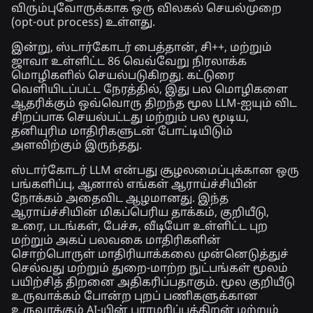
விரும்புவோருக்காக ஒரு விலகல் செயல்முறை
(opt-out process) உள்ளது.
இன்று, ஸ்டார்கோடர் பைத்தான், சி++, மற்றும்
ஜாவா உள்ளிட்ட 86 வெவ்வேறு நிரலாக்க
மொழிகளில் செயல்படுகிறது. கட்டுரை
வெளியிடப்பட்ட நேரத்தில், இது பல மொழிகளை
ஆதரிக்கும் ஒவ்வொரு திறந்த மூல LLM-ஐயும் விட
சிறப்பாக செயல்பட்டது மற்றும் பல மூடிய,
தனியுரிம மாதிரிகளுடன் போட்டியிடும்
அளவிற்கும் இருந்தது.
ஸ்டார்கோடர் LLM என்பது சூழலமைப்புக்கான ஒரு
பங்களிப்பு, ஆனால் எங்கள் ஆராய்ச்சியின்
நோக்கம் அதைவிட ஆழமானது. இந்த
ஆராய்ச்சியின் மிகப்பெரிய தாக்கம், குறியீடு,
உரை, படங்கள், பேச்சு, வீடியோ உள்ளிட்ட புற
மற்றும் அகப் பலவகை மாதிரிகளின்
சொற்பொருள் மாதிரியாக்கலை முன்னெடுத்துச்
செல்வது மற்றும் துறை-மாற்ற நுட்பங்கள் மூலம்
பயிற்சித் திறனை அதிகரிப்பதாகும். மூல குறியீடு
உருவாக்கம் போன்ற புறப் பணிகளுக்கான
உருவாக்கும் AI-யின் பராமரிப்புத்திறன் மற்றும்