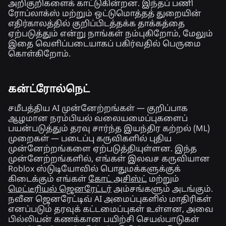
அறிகுறிகளைக் காட்டுகின்றன. இந்தப் பணி
ரோப்லாக்ஸ் மற்றும் ஒட்டுமொத்தத் துறையின்
எதிர்காலத்தில் குறிப்பிடத்தக்க தாக்கத்தை
ஏற்படுத்தும் என்று நாங்கள் நம்புகிறோம், மேலும்
இதை வெளிப்படையாகப் பகிர்வதில் பெருமை
கொள்கிறோம்.
கன்ட்ரோல்நெட்
சமீபத்திய AI முன்னேற்றங்கள் — குறிப்பாக
ஆழமான நரம்பியல் வலையமைப்புகளைப்
பயன்படுத்தும் தரவு சார்ந்த இயந்திர கற்றல் (ML)
முறைகள் — படைப்பு கருவிகளில் புதிய
முன்னேற்றங்களை ஏற்படுத்தியுள்ளன. இந்த
முன்னேற்றங்களில், எங்கள் இலவச கருவியான
Roblox ஸ்டுடியோவில் பொதுமக்களுக்குக்
கிடைக்கும் எங்கள்
கோட் அசிஸ்ட்
மற்றும்
மெட்டீரியல் ஜெனரேட்டர்
அம்சங்களும் அடங்கும்.
நவீன ஜெனரேட்டிவ் AI அமைப்புகளில் மாதிரிகள்
எனப்படும் தரவுக் கட்டமைப்புகள் உள்ளன, அவை
பில்லியன் கணக்கான பயிற்சி செயல்பாடுகள்