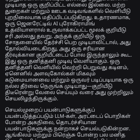
முடியாத ஒரு குறிப்பிட்ட எல்லை இல்லை. மற்ற
துறைகள் மற்றும் ஊடக வடிவங்களில் வெளியீடு
புறநிலையாக மதிப்பிடப்படுகிறது. உதாரணமாக,
ஒரு ஜெனரேட்டிவ் AI புரோகிராமிங்
உதவியாளரால் உருவாக்கப்பட்ட மூலக் குறியீடு
சரி அல்லது தவறு. அந்தக் குறியீடு ஒரு
சோதனையில் தேர்ச்சி பெற முடியாவிட்டால், அது
தோல்வியடைகிறது, அது ஒரு சரியான
தீர்வுக்கான குறியீட்டைப் போல இருந்தாலும் கூட.
இது ஒரு தனித்தனி முடிவு வெளியாகும். ஒரு
தனித்தனி வெளியில் வெற்றி பெறுவது கடினம்,
ஏனெனில் அளவுகோல்கள் மிகவும்
கடுமையானவை மற்றும் ஒருவர் படிப்படியாக ஒரு
நல்ல தீர்வை நெருங்க முடியாது—குறியீடு
திடீரென்று வேலை செய்யும் வரை அது முற்றிலும்
செயலிழந்திருக்கும்.
செயல்முறைப் பயன்பாடுகளுக்குப்
பயன்படுத்தப்படும் LLM-கள், அரட்டைப் பொறிகள்
போன்ற அகநிலை, தொடர்ச்சியான
பயன்பாடுகளுக்கு நன்றாகச் செயல்படுகின்றன.
ஆங்கிலம் மற்றும் பிரெஞ்சு போன்ற பல மனித