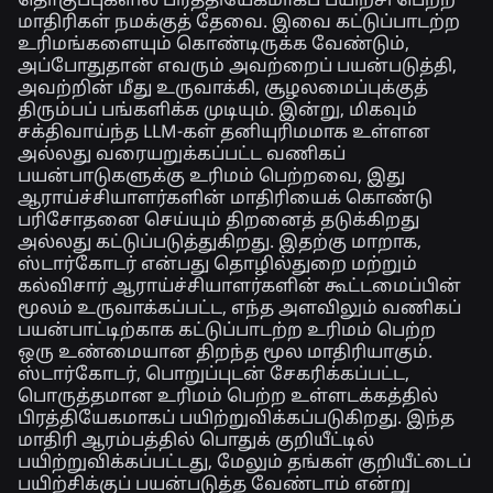
தொகுப்புகளில் பிரத்தியேகமாகப் பயிற்சி பெற்ற
மாதிரிகள் நமக்குத் தேவை. இவை கட்டுப்பாடற்ற
உரிமங்களையும் கொண்டிருக்க வேண்டும்,
அப்போதுதான் எவரும் அவற்றைப் பயன்படுத்தி,
அவற்றின் மீது உருவாக்கி, சூழலமைப்புக்குத்
திரும்பப் பங்களிக்க முடியும். இன்று, மிகவும்
சக்திவாய்ந்த LLM-கள் தனியுரிமமாக உள்ளன
அல்லது வரையறுக்கப்பட்ட வணிகப்
பயன்பாடுகளுக்கு உரிமம் பெற்றவை, இது
ஆராய்ச்சியாளர்களின் மாதிரியைக் கொண்டு
பரிசோதனை செய்யும் திறனைத் தடுக்கிறது
அல்லது கட்டுப்படுத்துகிறது. இதற்கு மாறாக,
ஸ்டார்கோடர் என்பது தொழில்துறை மற்றும்
கல்விசார் ஆராய்ச்சியாளர்களின் கூட்டமைப்பின்
மூலம் உருவாக்கப்பட்ட, எந்த அளவிலும் வணிகப்
பயன்பாட்டிற்காக கட்டுப்பாடற்ற உரிமம் பெற்ற
ஒரு உண்மையான திறந்த மூல மாதிரியாகும்.
ஸ்டார்கோடர், பொறுப்புடன் சேகரிக்கப்பட்ட,
பொருத்தமான உரிமம் பெற்ற உள்ளடக்கத்தில்
பிரத்தியேகமாகப் பயிற்றுவிக்கப்படுகிறது. இந்த
மாதிரி ஆரம்பத்தில் பொதுக் குறியீட்டில்
பயிற்றுவிக்கப்பட்டது, மேலும் தங்கள் குறியீட்டைப்
பயிற்சிக்குப் பயன்படுத்த வேண்டாம் என்று