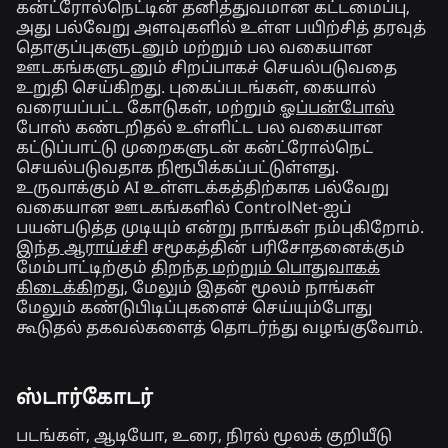
கன்ட்ரோல்நெட்டின் தனித்துவமான கட்டமைப்பு,
அது பல்வேறு அளவுகளில் உள்ள பயிற்சித் தரவுத்
தொகுப்புகளுடனும் மற்றும் பல வகையான
ஊடகங்களுடனும் சிறப்பாகச் செயல்படுவதை
உறுதி செய்கிறது. புகைப்படங்கள், கையால்
வரையப்பட்ட கோடுகள், மற்றும்
ஓப்பன்போஸ்
போஸ் கண்டறிதல் உள்ளிட்ட பல வகையான
கட்டுப்பாட்டு முறைகளுடன் கன்ட்ரோல்நெட்
செயல்படுவதாக நிரூபிக்கப்பட்டுள்ளது.
உருவாக்கும் AI உள்ளடக்கத்திற்காக பல்வேறு
வகையான ஊடகங்களில் ControlNet-ஐப்
பயன்படுத்த முடியும் என்று நாங்கள் நம்புகிறோம்.
இந்த
ஆராய்ச்சி
சமூகத்தின் பரிசோதனைக்கும்
மேம்பாட்டிற்கும்
திறந்த மற்றும் பொதுவாகக்
கிடைக்கிறது
, மேலும் இதன் மூலம் நாங்கள்
மேலும் கண்டுபிடிப்புகளைச் செய்யும்போது
கூடுதல் தகவல்களைத் தொடர்ந்து வழங்குவோம்.
ஸ்டார்கோடர்
படங்கள், ஆடியோ, உரை, நிரல் மூலக் குறியீடு