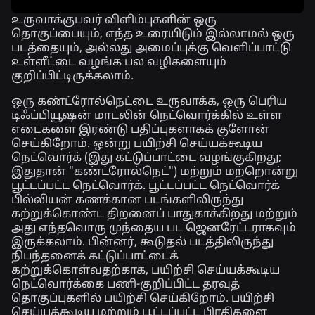
உருவாக்குபவர் விளிம்புகளின் ஒரு
தொகுப்பையும், எந்த உரையிடும் இல்லாமல் ஒரு
படத்தையும், அல்லது அமைப்புக்கு வெளிப்பாட்டு
உள்ளீட்டை வழங்க பல வழிகளையும்
குறிப்பிட்டிருக்கலாம்.
ஒரு கண்ட்ரோல்நெட்டை உருவாக்க, ஒரு பெரிய
டிஃப்பியூஷன் மாடலின் நெட்வொர்க்கில் உள்ள
எடைகளை இரண்டு பதிப்புகளாகக் குளோன்
செய்கிறோம். ஒன்று
பயிற்சி
செய்யக்கூடிய
நெட்வொர்க்
(இது கட்டுப்பாட்டை வழங்குகிறது;
இதுதான் "கண்ட்ரோல்நெட்") மற்றும் மற்றொன்று
பூட்டப்பட்ட நெட்வொர்க்
. பூட்டப்பட்ட நெட்வொர்க்
பில்லியன் கணக்கான படங்களிலிருந்து
கற்றுக்கொண்ட திறனைப் பாதுகாக்கிறது மற்றும்
அது எந்தவொரு முந்தைய பட ஜெனரேட்டராகவும்
இருக்கலாம். பின்னர், கூடுதல் படத்திலிருந்து
நிபந்தனைக் கட்டுப்பாட்டைக்
கற்றுக்கொள்வதற்காக, பயிற்சி செய்யக்கூடிய
நெட்வொர்க்கை பணி-குறிப்பிட்ட தரவுத்
தொகுப்புகளில் பயிற்சி செய்கிறோம். பயிற்சி
செய்யக்கூடிய மற்றும் பூட்டப்பட்ட பிரதிகளை