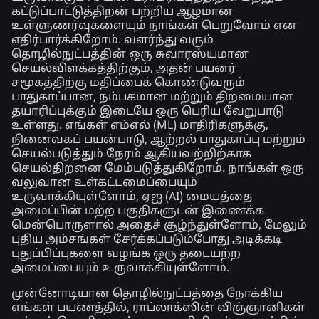
கட்டுப்பாட்டுத்திறன் பற்றிய ஆழமான
உள்ளுணர்வுகளையும் நாங்கள் பெறுவோம் என
எதிர்பார்க்கிறோம். வளர்ந்து வரும்
தொழில்நுட்பத்தின் ஒரு சுவாரஸ்யமான
செயல்விளக்கத்திற்கும், அதன் பயனர்
சமூகத்திற்கு மதிப்பைக் கொண்டுவரும்
பாதுகாப்பான, நம்பகமான மற்றும் திறமையான
தயாரிப்புக்கும் இடையே ஒரு பெரிய வேறுபாடு
உள்ளது. எங்கள் எம்எல் (ML) மாதிரிகளுக்கு,
நினைவகப் பயன்பாடு, ஆற்றல் பாதுகாப்பு மற்றும்
செயல்படுத்தும் நேரம் ஆகியவற்றிற்காக
செயல்திறனை மேம்படுத்துகிறோம். நாங்கள் ஒரு
வலுவான உள்கட்டமைப்பையும்
உருவாக்கியுள்ளோம், ஏஐ (AI) மையத்தை
அமைப்பின் மற்ற பகுதிகளுடன் இணைக்க
மென்பொருளால் அதைச் சூழ்ந்துள்ளோம், மேலும்
புதிய அம்சங்கள் சேர்க்கப்படும்போது அடிக்கடி
புதுப்பிப்புகளை வழங்க ஒரு தடையற்ற
அமைப்பையும் உருவாக்கியுள்ளோம்.
முன்னோடியான தொழில்நுட்பத்தை நோக்கிய
எங்கள் பயணத்தில், ராப்லாக்ஸின் விஞ்ஞானிகள்