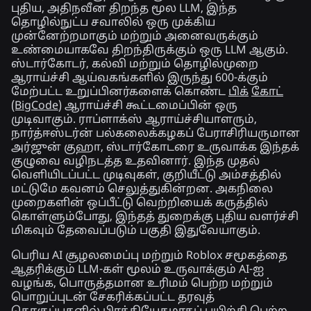
புதிய, அதிநவீன திறந்த மூல LLM, இந்த
தொழில்நுட்ப சவாலில் ஒரு முக்கிய
முன்னேற்றமாகும் மற்றும் அனைவருக்கும்
உண்மையாகவே திறந்திருக்கும் ஒரு LLM ஆகும்.
ஸ்டார்கோடர், கல்வி மற்றும் தொழில்முறை
ஆராய்ச்சி ஆய்வகங்களில் இருந்து 600-க்கும்
மேற்பட்ட உறுப்பினர்களைக் கொண்ட
பிக்
கோட்
(BigCode)
ஆராய்ச்சி கூட்டமைப்பின் ஒரு
முடிவாகும். ராப்ளாக்ஸ் ஆராய்ச்சியாளரும்,
நார்த்ஈஸ்டர்ன் பல்கலைக்கழகப் பேராசிரியருமான
அர்ஜுன் குஹா, ஸ்டார்கோடரை உருவாக்க இந்தக்
குழுவை வழிநடத்த உதவினார். இந்த முதல்
வெளியிடப்பட்ட முடிவுகள், குறியீட்டு அம்சத்தில்
மட்டுமே கவனம் செலுத்துகின்றன. அகநிலை
முறைகளின் ஒப்பீட்டு வெற்றியைக் கருத்தில்
கொள்ளும்போது, இந்தத் துறைக்கு புதிய வளர்ச்சி
மிகவும் தேவைப்படும் பகுதி இதுவேயாகும்.
பெரிய AI சூழலமைப்பு மற்றும் Roblox சமூகத்தை
ஆதரிக்கும் LLM-கள் மூலம் உருவாக்கும் AI-ஐ
வழங்க, பொருத்தமான உரிமம் பெற்ற மற்றும்
பொறுப்புடன் சேகரிக்கப்பட்ட தரவுத்