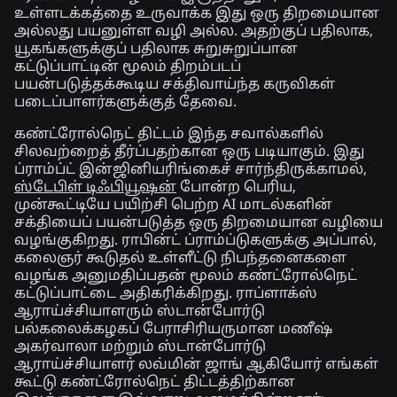
உள்ளடக்கத்தை உருவாக்க இது ஒரு திறமையான
அல்லது பயனுள்ள வழி அல்ல. அதற்குப் பதிலாக,
யூகங்களுக்குப் பதிலாக சுறுசுறுப்பான
கட்டுப்பாட்டின் மூலம் திறம்படப்
பயன்படுத்தக்கூடிய சக்திவாய்ந்த கருவிகள்
படைப்பாளர்களுக்குத் தேவை.
கண்ட்ரோல்நெட் திட்டம் இந்த சவால்களில்
சிலவற்றைத் தீர்ப்பதற்கான ஒரு படியாகும். இது
ப்ராம்ப்ட் இன்ஜினியரிங்கைச் சார்ந்திருக்காமல்,
ஸ்டேபிள் டிஃபியூஷன்
போன்ற பெரிய,
முன்கூட்டியே பயிற்சி பெற்ற AI மாடல்களின்
சக்தியைப் பயன்படுத்த ஒரு திறமையான வழியை
வழங்குகிறது. ராபின்ட் ப்ராம்ப்டுகளுக்கு அப்பால்,
கலைஞர் கூடுதல் உள்ளீட்டு நிபந்தனைகளை
வழங்க அனுமதிப்பதன் மூலம் கண்ட்ரோல்நெட்
கட்டுப்பாட்டை அதிகரிக்கிறது. ராப்ளாக்ஸ்
ஆராய்ச்சியாளரும் ஸ்டான்போர்டு
பல்கலைக்கழகப் பேராசிரியருமான மணீஷ்
அகர்வாலா மற்றும் ஸ்டான்போர்டு
ஆராய்ச்சியாளர் லவ்மின் ஜாங் ஆகியோர் எங்கள்
கூட்டு கண்ட்ரோல்நெட் திட்டத்திற்கான