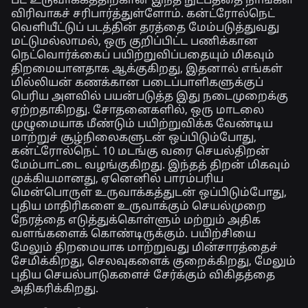
பட உருவாக்கத்திற்கான இந்த நுட்பத்தை நாங்கள்
விரிவாகச் சரிபார்த்துள்ளோம். கன்ட்ரோல்நெட்
வெளியீட்டுப் படத்தின் தரத்தை மேம்படுத்துவது
மட்டுமல்லாமல், ஒரு குறிப்பிட்ட பணிக்கான
நெட்வொர்க்கைப் பயிற்றுவிப்பதையும் மிகவும்
திறமையானதாக ஆக்குகிறது, இதனால் எங்கள்
மில்லியன் கணக்கான படைப்பாளிகளுக்குப்
பெரிய அளவில் பயன்படுத்த இது நடைமுறைக்கு
ஏற்றதாகிறது. சோதனைகளில், ஒரு மாடலை
முழுமையாக மீண்டும் பயிற்றுவிக்க வேண்டிய
மாற்றுச் சூழ்நிலைகளுடன் ஒப்பிடும்போது,
கன்ட்ரோல்நெட் 10 மடங்கு வரை செயல்திறன்
மேம்பாட்டை வழங்குகிறது. இந்தத் திறன் மிகவும்
முக்கியமானது, ஏனெனில் பாரம்பரிய
மென்பொருள் உருவாக்கத்துடன் ஒப்பிடும்போது,
புதிய மாதிரிகளை உருவாக்கும் செயல்முறை
நேரத்தை எடுத்துக்கொள்ளும் மற்றும் அதிக
வளங்களைக் கொண்டிருக்கும். பயிற்சியை
மேலும் திறமையாக மாற்றுவது மின்சாரத்தைச்
சேமிக்கிறது, செலவுகளைக் குறைக்கிறது, மேலும்
புதிய செயல்பாடுகளைச் சேர்க்கும் விகிதத்தை
அதிகரிக்கிறது.