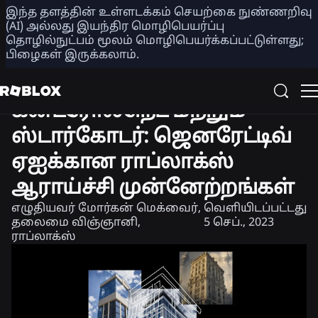
இந்த தளத்தின் உள்ளடக்கம் செயற்கை நுண்ணறிவு
பகிர்
(AI) அல்லது இயந்திர மொழிபெயர்ப்பு
தொழில்நுட்பம் மூலம் மொழிபெயர்க்கப்பட்டுள்ளது;
பிழைகள் இருக்கலாம்.
பொறியியல்
தயாரிப்பு
கன்ட்ரோல்நெட் மற்றும்
ஸ்டார்கோடர்: ஜெனரேட்டிவ்
ஏஐக்கான ராப்லாக்ஸ்
ஆராய்ச்சி முன்னேற்றங்கள்
எழுதியவர்
மோர்கன் மெக்வைர்,
வெளியிடப்பட்டது
தலைமை விஞ்ஞானி,
5 செப்., 2023
ராப்லாக்ஸ்