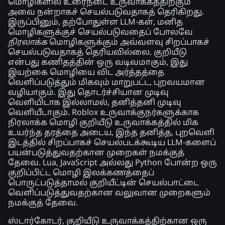
மொழிகளில் உரைநடை உருவாக்கத்திற்கும்
அவை நன்றாகச் செயல்படுவதாகத் தெரிகிறது.
இருப்பினும், தற்போதுள்ள LLM-கள், மனித
மொழிகளுக்குச் செயல்படுவதைப் போலவே
நிரலாக்க
மொழிகளுக்கும் அவ்வளவு சிறப்பாகச்
செயல்படுவதாகத் தெரியவில்லை. குறியீடு
என்பது கணிதத்தின் ஒரு வடிவமாகும், இது
இயற்கை மொழியை விட அர்த்தத்தை
வெளிப்படுத்தும் மிகவும் மாறுபட்ட, புறவயமான
வழியாகும். இது தொடர்ச்சியான முடிவு
வெளியிடாக இல்லாமல், தனித்தனி முடிவு
வெளியீடாகும். Roblox உருவாக்குநர்களுக்காக
நிரலாக்க மொழி குறியீடு உருவாக்கத்தில் மிக
உயர்ந்த தரத்தை அடைய, இந்த தனித்த, புறவெளி
இடத்தில் சிறப்பாகச் செயல்படக்கூடிய LLM-களைப்
பயன்படுத்துவதற்கான முறைகள் நமக்குத்
தேவை. Lua, JavaScript அல்லது Python போன்ற ஒரு
குறிப்பிட்ட மொழி இலக்கணத்தைப்
பொருட்படுத்தாமல் குறியீட்டின் செயல்பாட்டை
வெளிப்படுத்துவதற்கான வலுவான முறைகளும்
நமக்குத் தேவை.
ஸ்டார்கோடர், குறியீடு உருவாக்கத்திற்கான ஒரு