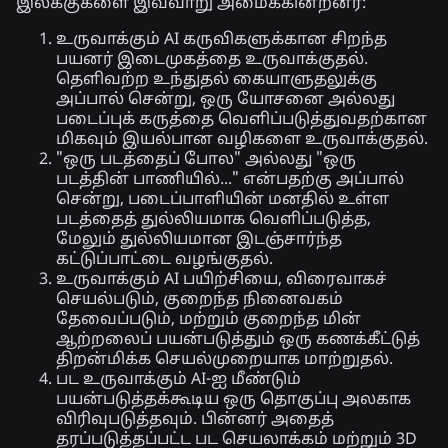
இலக்குகளை இவ்வாறு அமைக்கின்றனர்:
உருவாக்கும் AI கருவிகளுக்கான சிறந்த
பயனர் இடைமுகத்தை உருவாக்குதல்.
தெளிவற்ற உந்துதல் கையாளுதலுக்கு
அப்பால் சென்று, ஒரு யோசனை அல்லது
படைப்புக் கருத்தை வெளிப்படுத்துவதற்கான
மிகவும் இயல்பான வழிகளை உருவாக்குதல்.
"ஒரு படத்தைப் போல" அல்லது "ஒரு
படத்தின் பாணியில்..." என்பதற்கு அப்பால்
சென்று, படைப்பாளியின் மனதில் உள்ள
படத்தைத் துல்லியமாக வெளிப்படுத்த,
மேலும் துல்லியமான இடஞ்சார்ந்த
கட்டுப்பாட்டை வழங்குதல்.
உருவாக்கும் AI பயிற்சியை, விரைவாகச்
செயல்படும், குறைந்த நினைவகம்
தேவைப்படும், மற்றும் குறைந்த மின்
ஆற்றலைப் பயன்படுத்தும் ஒரு கணக்கீட்டுத்
திறன்மிக்க செயல்முறையாக மாற்றுதல்.
பட உருவாக்கும் AI-ஐ மீண்டும்
பயன்படுத்தக்கூடிய ஒரு தொகுப்பு அலகாக
விரிவுபடுத்தவும். பின்னர் அதைத்
தரப்படுத்தப்பட்ட பட செயலாக்கம் மற்றும் 3D