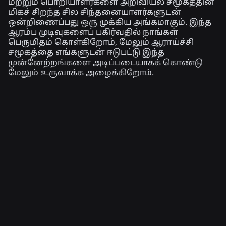
மற்றும் பொறியாளர்களை அறிவியல் சமூகத்தின்
மிகச் சிறந்த சில சிந்தனையாளர்களுடன்
ஒன்றிணைப்பது ஒரு முக்கிய அங்கமாகும். இந்த
ஆரம்ப முடிவுகளைப் பகிர்வதில் நாங்கள்
பெருமிதம் கொள்கிறோம், மேலும் ஆராய்ச்சி
சமூகத்தை எங்களுடன் ஈடுபட்டு இந்த
முன்னேற்றங்களை அடிப்படையாகக் கொண்டு
மேலும் உருவாக்க அழைக்கிறோம்.
தொடர்புடைய செய்திகள்
பொறியியல்
4 ஆக., 2026
செல்ஃபியைத் தாண்டி: ராப்லாக்ஸின்
வயது-உறுதிப்படுத்தல் அமைப்பு, வயதுச்
சரிபார்ப்புகளைத் தற்போதையதாக
வைத்திருக்க எவ்வாறு உதவுகிறது
மேலும் படிக்க