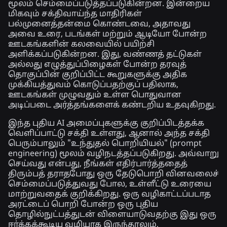
மூலம் செம்மைப்படுத்தப்படுகின்றன. இன்றைய
மிகவும் சக்திவாய்ந்த மாதிரிகள்
பல்முனைத்தன்மை கொண்டவை, அதாவது
அவை உரை, படங்கள் மற்றும் ஆடியோ போன்ற
ஊடகங்களின் கலவையில் பயிற்சி
அளிக்கப்படுகின்றன. இது, வண்ணத் தட்டுகள்
அல்லது எழுத்துப்பிழைகள் போன்ற தரவுத்
தொகுப்பின் குறிப்பிட்ட கூறுகளுக்கு அதிக
முக்கியத்துவம் கொடுப்பதற்குப் பதிலாக,
ஊடகங்கள் முழுவதும் உள்ள பொதுவான
அடிப்படை அர்த்தங்களைக் கண்டறிய உதவுகிறது.
இந்த புதிய AI அமைப்புகளுக்கு குறிப்பிடத்தக்க
வெளிப்பாட்டு சக்தி உள்ளது, ஆனால் அந்த சக்தி
பெரும்பாலும் "உந்துதல் பொறியியல்" (prompt
engineering) மூலம் வழிநடத்தப்படுகிறது. அவ்வாறு
செய்வது என்பது, நீங்கள் எதிர்பார்த்ததைத்
திரும்பத் தராதபோது ஒரு தேடுபொறி வினவலைச்
செம்மைப்படுத்துவது போல, உள்ளீட்டு உரையை
மாற்றுவதைக் குறிக்கிறது. ஒரு வழிகாட்டப்படாத
அரட்டைப் பொறி போன்ற ஒரு புதிய
தொழில்நுட்பத்துடன் விளையாடுவதற்கு இது ஒரு
ஈர்க்கக்கூடிய வழியாக இருந்தாலும்,