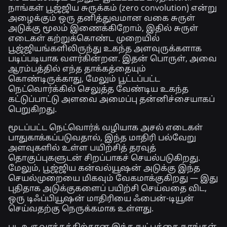
நாங்கள்
பூஜ்ஜிய சுருக்கம் (zero convolution)
என்று
அழைக்கும் ஒரு தனித்துவமான வகை சுருள்
அடுக்கு மூலம் இணைக்கிறோம், இதில் சுருள்
எடைகள் கற்றுக்கொண்ட முறையில்
பூஜ்ஜியங்களிலிருந்து உகந்த அளவுருக்களாக
படிப்படியாக வளர்கின்றன. இதன் பொருள், அவை
ஆரம்பத்தில் எந்த தாக்கத்தையும்
கொண்டிருக்காது, மேலும் பூட்டப்பட்ட
நெட்வொர்க்கில் செலுத்த வேண்டிய உகந்த
கட்டுப்பாட்டு அளவை அமைப்பு தன்னிச்சையாகப்
பெறுகிறது.
மூடப்பட்ட நெட்வொர்க் வழியாக அசல் எடைகள்
பாதுகாக்கப்படுவதால், இந்த மாதிரி பல்வேறு
அளவுகளில் உள்ள பயிற்சித் தரவுத்
தொகுப்புகளுடன் சிறப்பாகச் செயல்படுகிறது.
மேலும், பூஜ்ஜிய கன்வல்யூஷன் அடுக்கு இந்த
செயல்முறையை மிகவும் வேகமாக்குகிறது — இது
புதிதாக அடுக்குகளைப் பயிற்சி செய்வதை விட,
ஒரு டிஃப்பியூஷன் மாதிரியை ஃபைன்-டியூன்
செய்வதற்கு நெருக்கமாக உள்ளது.