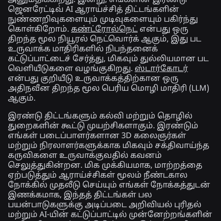
ஜெனரேட்டிவ் AI ஆராய்ச்சித் திட்டங்களின்
நுண்ணறிவுகளையும் முடிவுகளையும் பகிர்ந்து
கொள்கிறோம்.
கண்ட்ரோல்நெட்
என்பது ஒரு
திறந்த மூல நியூரல் நெட்வொர்க் ஆகும், இது பட
உருவாக்க மாதிரிகளில் நிபந்தனைக்
கட்டுப்பாட்டைச் சேர்த்து, மிகவும் துல்லியமான பட
வெளியீடுகளை வழங்குகிறது.
ஸ்டார்கோடர்
என்பது குறியீடு உருவாக்கத்திற்கான ஒரு
அதிநவீன திறந்த மூல பெரிய மொழி மாதிரி (LLM)
ஆகும்.
இரண்டு திட்டங்களும் கல்வி மற்றும் தொழில்
துறைகளின் கூட்டு முயற்சிகளாகும். இரண்டும்
எங்கள் படைப்பாளர்களான 3D கலைஞர்கள்
மற்றும் நிரலாளர்களுக்காக மிகவும் சக்திவாய்ந்த
கருவிகளை உருவாக்குவதில் கவனம்
செலுத்துகின்றன. மிக முக்கியமாக, மாற்றத்தை
ஏற்படுத்தும் ஆராய்ச்சிகள் மூலம் நீண்டகால
நோக்கில் முதலீடு செய்யும் எங்கள் நோக்கத்துடன்
இணக்கமாக, இந்தத் திட்டங்கள் பல
பயன்பாடுகளுக்கு அடிப்படை அறிவியல் புரிதல்
மற்றும் AI-யின் கட்டுப்பாட்டில் முன்னேற்றங்களின்