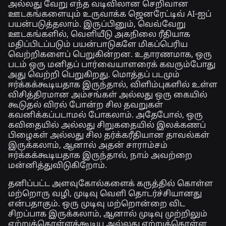
அல்லது வேறு எந்த வடிவிலான செறிவான
ஊடகங்களையும் உருவாக்க ஜெனரேட்டிவ் AI-ஐப்
பயன்படுத்தலாம். இருப்பினும், வெவ்வேறு
ஊடகங்களில், வெளியீடு அகநிலை ரீதியாக
மதிப்பிடப்படும் பயன்பாடுகளே மிகப்பெரிய
வெற்றிகளைப் பெறுகின்றன. உதாரணமாக, ஒரு
படம் ஒரு மனிதப் பார்வையாளரைக் கவரும்போது
அது வெற்றி பெறுகிறது. மொத்தப் படமும்
ஈர்க்கக்கூடியதாக இருந்தால், விளிம்புகளில் உள்ள
விசித்திரமான அம்சங்கள் அல்லது ஒரு கையில்
கூடுதல் விரல் போன்ற சில தவறுகள்
கவனிக்கப்படாமல் போகலாம். அதேபோல், ஒரு
கவிதையில் அல்லது சிறுகதையில் இலக்கணப்
பிழைகள் அல்லது சில தர்க்கரீதியான தாவல்கள்
இருக்கலாம், ஆனால் அதன் சாராம்சம்
ஈர்க்கக்கூடியதாக இருந்தால், நாம் அவற்றை
மன்னித்துவிடுகிறோம்.
தனிப்பட்ட அளவுகோல்களைக் கருத்தில் கொள்ள
மற்றொரு வழி, முடிவு வெளி தொடர்ச்சியானது
என்பதாகும். ஒரு முடிவு மற்றொன்றை விட
சிறப்பாக இருக்கலாம், ஆனால் முடிவு முற்றிலும்
ஏற்றுக்கொள்ளக்கூடிய அல்லது ஏற்றுக்கொள்ள