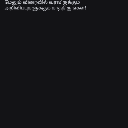
மேலும் விரைவில் வரவிருக்கும்
அறிவிப்புகளுக்குக் காத்திருங்கள்!
தொடர்புடைய செய்திகள்
பொறியியல்
4 ஆக., 2026
செல்ஃபியைத் தாண்டி: ராப்லாக்ஸின்
வயது-உறுதிப்படுத்தல் அமைப்பு, வயதுச்
சரிபார்ப்புகளைத் தற்போதையதாக
வைத்திருக்க எவ்வாறு உதவுகிறது