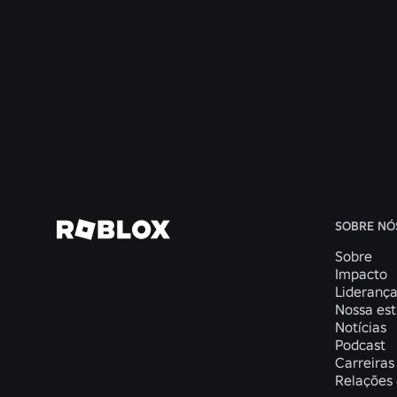
(Northeastern
e
Roblox)
Read
Read
Read
More
More
More
Junte-
SOBRE NÓ
Sobre
Impacto
Lideranç
Nossa est
Notícias
Podcast
Carreiras
Relações 