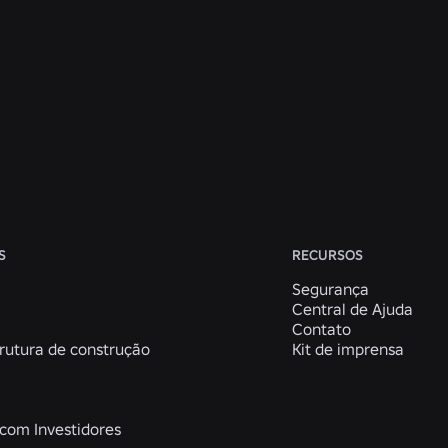
se a nós para moldar o
Ver todas as vagas
S
RECURSOS
Segurança
Central de Ajuda
a
Contato
rutura de construção
Kit de imprensa
com Investidores