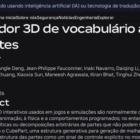
ido usando inteligência artificial (IA) ou tecnologia de traduçã
a inicial
Sobre nós
Segurança
Notícias
Engenharia
Explorar
or 3D de vocabulário 
tes
r
ngle Deng, Jean-Philippe Fauconnier, Inaki Navarro, Daiqing Li,
Zhuang, Xiaoxia Sun, Maneesh Agrawala, Kiran Bhat, Tinghui Z
26
ct
D interativos usados em jogos e simulações são normalmente 
 animação, à física e a comportamentos programados; no enta
ticas ou decomposições arbitrárias de partes que não podem se
o CubePart, uma estrutura generativa para geração de malhas
strutura das partes como um sinal de controle explícito no m