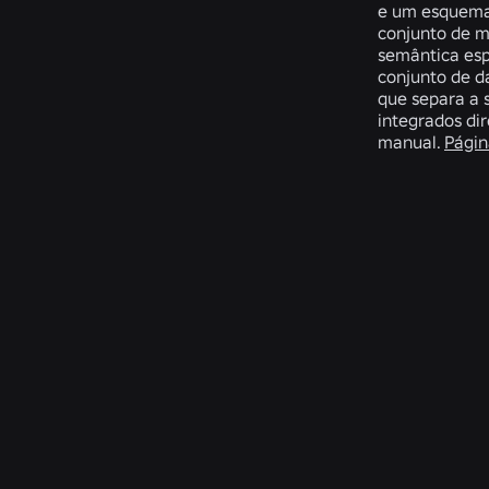
e um esquema 
conjunto de m
semântica esp
conjunto de d
que separa a 
integrados di
manual.
Págin
Related Publicatio
Grimlock:
Detecção
Os
Guarding
de
modelos
High-
toxicidade
de
Agency
na
aprendizado
Systems
voz
de