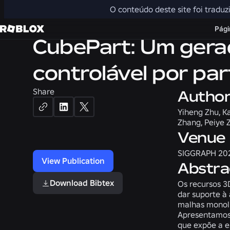
ARTIFICIAL INTELLIGENCE
O conteúdo deste site foi traduz
Págin
CubePart: Um gerad
controlável por par
Share
Autho
Yiheng Zhu, Ka
Zhang, Peiye 
Venue
SIGGRAPH 20
View Publication
Abstra
Download Bibtex
Os recursos 3
dar suporte à
malhas monolí
Apresentamos 
que expõe a e