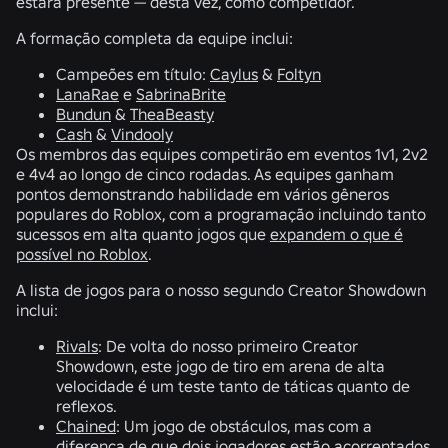
estará presente — desta vez, como competidor.
A formação completa da equipe inclui:
Campeões em título:
Caylus
&
Foltyn
LanaRae
e
SabrinaBrite
Bundun
&
TheaBeasty
Cash
&
Vindooly
Os membros das equipes competirão em eventos 1v1, 2v2
e 4v4 ao longo de cinco rodadas. As equipes ganham
pontos demonstrando habilidade em vários gêneros
populares do Roblox, com a programação incluindo tanto
sucessos em alta quanto jogos que
expandem o que é
possível no Roblox
.
A lista de jogos para o nosso segundo Creator Showdown
inclui:
Rivals
: De volta do nosso primeiro Creator
Showdown, este jogo de tiro em arena de alta
velocidade é um teste tanto de táticas quanto de
reflexos.
Chained
: Um jogo de obstáculos, mas com a
diferença de que dois jogadores estão acorrentados