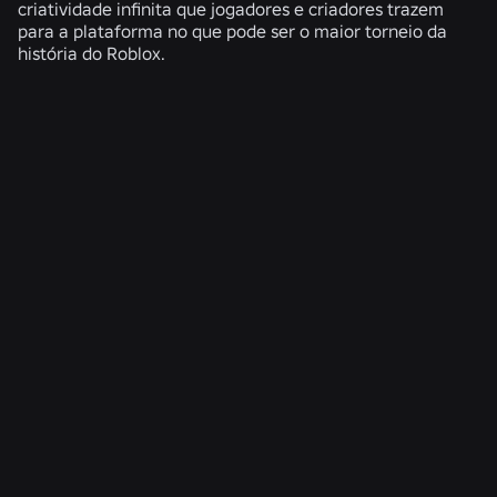
criatividade infinita que jogadores e criadores trazem
para a plataforma no que pode ser o maior torneio da
história do Roblox.
NOTÍCIAS RELACIONADAS
ENGENHARIA
4 de ago. de 2026
Além da selfie: como o sistema de verificação
de idade do Roblox ajuda a manter as
verificações de idade atualizadas